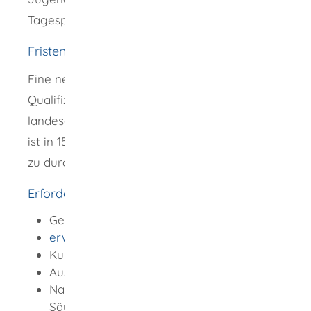
Tagespflegepersonen auf.
Fristen
Eine neu begonnene
Qualifizierungsmaßnahme auf Grundlage des
landeseinheitlichen Qualifizierungskonzepts
ist in 15 bis längstens 18 Monaten vollständig
zu durchlaufen.
Erforderliche Unterlagen
Gesundheitszeugnis
erweitertes Führungszeugnis
Kurzlebenslauf
Ausbildungsnachweise
Nachweis zum Kurs "Erste Hilfe bei
Säuglingen und Kleinkindern"