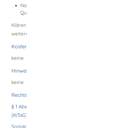
Nachweis über
Qualifizierungsmaßnahmen
Klären Sie mit dem Jugendamt, welche
weiteren Unterlagen Sie vorlegen müssen.
Kosten
keine
Hinweise
keine
Rechtsgrundlage
§ 1 Abs. 7 Kindertagesbetreuungsgesetz
(KiTaG) (Kindertagespflege)
Sozialgesetzbuch (Achtes Buch) (SGB VIII)