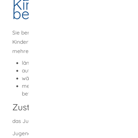
Kindertagespflege
beantragen
Sie benötigen eine Erlaubnis zur
Kindertagespflege, wenn Sie ein Kind oder
mehrere Kinder
länger als drei Monate gegen Entgelt,
außerhalb der Wohnung der Kinder,
während eines Teils des Tages und
mehr als 15 Stunden wöchentlich
betreuen möchten.
Zuständige Stelle
das Jugendamt
Jugendamt ist,