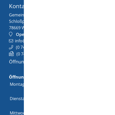
Kontakt
Gemeinde Wellendingen
Schloßplatz 1
78669
Wellendingen
OpenStreetMap
info@wellendingen.de
(0
74
26) 94
02-0
(0
74
26) 94
02-25
Öffnungszeiten
Allgemeine Öffnungszeit
Öffnungszeiten
Montag
08:00 Uhr
-
12:00 Uhr
und
14:00 Uhr
-
18:00 Uhr
Dienstag
08:00 Uhr
-
12:00 Uhr
und
14:00 Uhr
-
16:00 Uhr
Mittwoch
08:00 Uhr
-
12:00 Uhr
und
14:00 Uhr
-