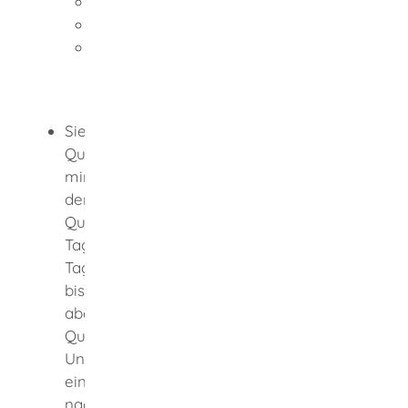
Persönlichkeit,
Sachkompetenz und
Kooperationsbereitschaft mit
Erziehungsberechtigten und anderen
Tagespflegepersonen.
Sie haben an einer
Qualifizierungsmaßnahme über
mindestens 300 Unterrichtseinheiten auf
der Grundlage des landeseinheitlichen
Qualifizierungskonzepts für
Tagespflegepersonen teilgenommen. Für
Tagespflegepersonen, deren Qualifikation
bis zum 31. Dezember 2021 erfolgreich
abgeschlossen wurde, beträgt die
Qualifizierung mindestens 160
Unterrichtseinheiten.
Wenn Sie
einschlägige Aus- und Vorbildungen
nachweisen können, ist eine verkürzte