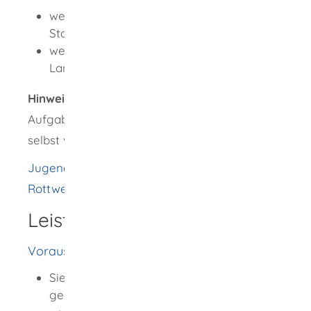
wenn Sie in einem Stadtkreis wohnen: die
Stadtverwaltung
wenn Sie in einem Landkreis wohnen: das
Landratsamt
Hinweis:
Die Stadt Konstanz nimmt die
Aufgaben als örtlicher Träger der Jugendhilfe
selbst wahr.
Jugend- & Versorgungsamt [Landratsamt
Rottweil]
Leistungsdetails
Voraussetzungen
Sie sind für die Kindertagespflege
geeignet. Sie zeichnen sich aus durch Ihre