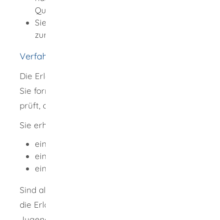
Qualifizierung vorgesehen.
Sie verfügen über kindgerechte Räume
zur Betreuung von Kindern.
Verfahrensablauf
Die Erlaubnis zur Kindertagespflege können
Sie formlos beim Jugendamt beantragen. Es
prüft, ob Sie die Voraussetzungen erfüllen.
Sie erhalten Termine für
ein Erstgespräch,
einen Hausbesuch und
ein weiteres Informationsgespräch.
Sind alle Voraussetzungen erfüllt, erhalten Sie
die Erlaubnis zur Kindertagespflege. Das
Jugendamt nimmt Sie in das Verzeichnis der