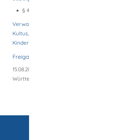
§ 43 Erlaubnis zur Kindertagespflege
Verwaltungsvorschrift des Ministeriums für
Kultus, Jugend und Sport zur
Kindertagespflege
Freigabevermerk
15.08.2023 Kultusministerium Baden-
Württemberg