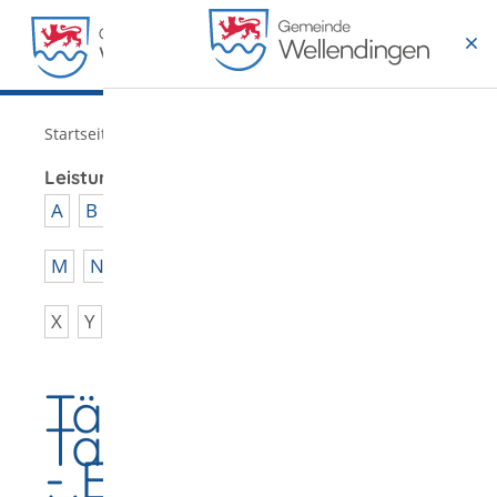
MENÜ
/
Startseite
Verwaltung
Leistungen von A - Z
A
B
C
D
E
F
G
H
I
J
K
L
M
N
O
P
Q
R
S
T
U
V
W
X
Y
Z
Tätigkeit als
Tagespflegeperso
- Erlaubnis zur