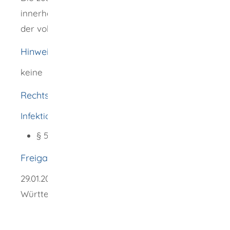
innerhalb von vier Wochen nach Vorliegen
der vollständigen Unterlagen.
Hinweise
keine
Rechtsgrundlage
Infektionsschutzgesetz (IfSG):
§ 50 Veränderungsanzeige
Freigabevermerk
29.01.2026 Sozialministerium Baden-
Württemberg