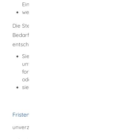
Einrichtungen
wenn nötig: Angaben zur Erlaubnisfreiheit
Die Stelle prüft Ihre Unterlagen und führt bei
Bedarf eine Vor-Ort-Besichtigung durch. Sie
entscheidet, ob
Sie die Tätigkeit mit Krankheitserregern
unter geänderten Bedingungen
fortführen oder wieder aufnehmen dürfen
oder
sie Ihnen die Tätigkeit untersagt.
Fristen
unverzüglich nach der Änderung der Tätigkeit