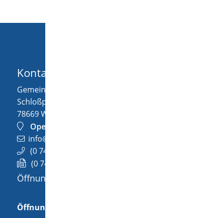
Kontakt
Gemeinde Wellendingen
Schloßplatz 1
78669
Wellendingen
OpenStreetMap
info@wellendingen.de
(0
74
26) 94
02-0
(0
74
26) 94
02-25
Öffnungszeiten
Allgemeine Öffnungszeit
Öffnungszeiten