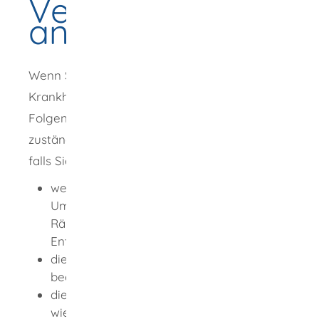
Veränderungen
anzeigen
Wenn Sie bereits Tätigkeiten mit
Krankheitserregern angezeigt haben, gilt
Folgendes zu beachten: Sie müssen der
zuständigen Stelle unverzüglich anzeigen,
falls Sie
wesentliche Veränderungen (Art und
Umfang der Tätigkeit, Beschaffenheit der
Räume und Einrichtungen,
Entsorgungsmaßnahmen) vornehmen,
die Tätigkeit mit Krankheitserregern
beenden oder
die Tätigkeit mit Krankheitserregern
wieder aufnehmen.