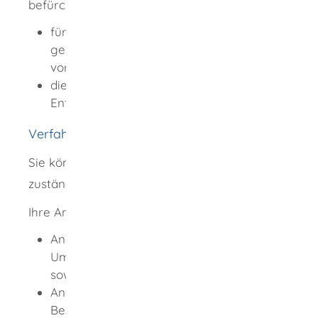
befürchten ist. Dafür müssen vor allem
für Art und Umfang der Tätigkeiten
geeignete Räume oder Einrichtungen
vorhanden und
die Voraussetzungen für eine gefahrlose
Entsorgung gegeben sein.
Verfahrensablauf
Sie können die Anzeige formlos bei der
zuständigen Stelle vornehmen.
Ihre Anzeige muss Folgendes enthalten:
Angaben zu den Änderungen in Art und
Umfang der beabsichtigten Tätigkeiten
sowie Entsorgungsmaßnahmen
Angaben zu den Änderungen in der
Beschaffenheit der Räume und