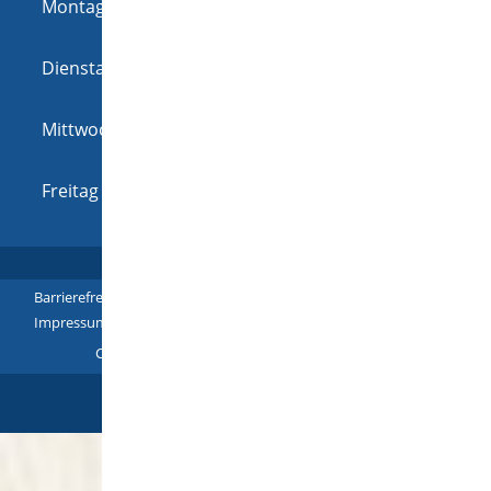
Montag
08:00 Uhr
-
12:00 Uhr
und
14:00 Uhr
-
18:00 Uhr
Dienstag
08:00 Uhr
-
12:00 Uhr
und
14:00 Uhr
-
16:00 Uhr
Mittwoch
08:00 Uhr
-
12:00 Uhr
und
14:00 Uhr
-
16:00 Uhr
Freitag
08:00 Uhr
-
12:00 Uhr
Barrierefreiheit
|
Leichte Sprache
|
Gebärdensprache
|
Impressum
|
Datenschutz
|
Übersicht
Copyright © 2018 - 2022 |
p
owered by
Komm.ONE