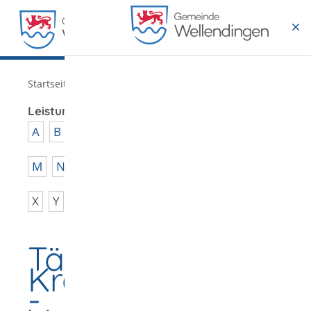
MENÜ
/
Startseite
Verwaltung
Leistungen von A - Z
A
B
C
D
E
F
G
H
I
J
K
L
M
N
O
P
Q
R
S
T
U
V
W
X
Y
Z
Tätigkeiten mit
Krankheitserreger
-