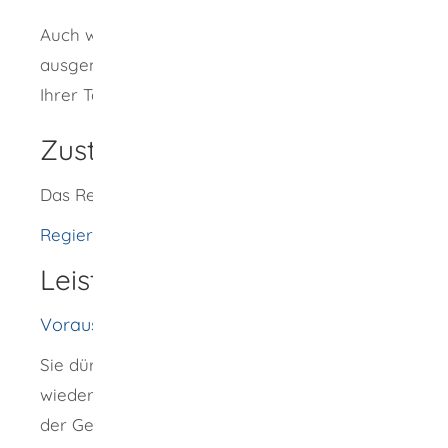
Auch wenn Sie von der Erlaubnispflicht
ausgenommen sind, müssen Sie Änderungen
Ihrer Tätigkeit anzeigen.
Zuständige Stelle
Das Regierungspräsidium Tübingen
Regierungspräsidium Tübingen
Leistungsdetails
Voraussetzungen
Sie dürfen die Tätigkeit fortführen oder
wieder aufnehmen, wenn keine Gefährdung
der Gesundheit der Bevölkerung zu