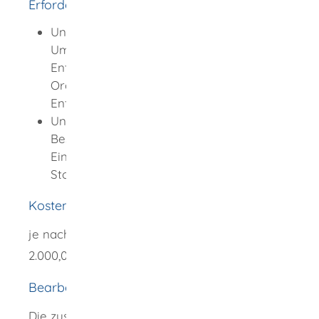
Erforderliche Unterlagen
Unterlagen zu den Änderungen in Art und
Umfang der Tätigkeiten sowie zu den
Entsorgungsmaßnahmen (zum Beispiel
Organisationsplan, Hygienekonzept,
Entsorgungskonzept)
Unterlagen zu den Änderungen in der
Beschaffenheit der Räume und
Einrichtungen (zum Beispiel
Stockwerksplan, Raumplan)
Kosten
je nach Aufwand zwischen 50,00 EUR und
2.000,00 EUR.
Bearbeitungsdauer
Die zuständige Behörde entscheidet