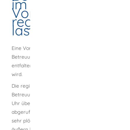
im Zentralen
Vorsorgeregister
registrieren
lassen
Eine Vorsorgevollmacht beziehungsweise
Betreuungsverfügung kann ihre Wirkung nur
entfalten, wenn sie im Ernstfall gefunden
wird.
Die registrierten Angaben können von
Betreuungsgerichten im Ernstfall rund um die
Uhr über einen gesicherten Online-Zugang
abgerufen werden. Wenn der Vorsorgefall
sehr plötzlich eintritt und Sie sich nicht mehr
äußern können, kann das Betreuungsgericht