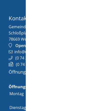
Kontakt
Gemeinde Wellendingen
Schloßplatz 1
78669
Wellendingen
OpenStreetMap
info@wellendingen.de
(0
74
26) 94
02-0
(0
74
26) 94
02-25
Öffnungszeiten
Allgemeine Öffnungszeit
Öffnungszeiten
Montag
08:00 Uhr
-
12:00 Uhr
und
14:00 Uhr
-
18:00 Uhr
Dienstag
08:00 Uhr
-
12:00 Uhr
und
14:00 Uhr
-