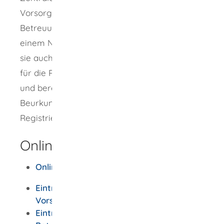
Vorsorgevollmacht beziehungsweise
Betreuungsverfügung beispielsweise von
einem Notar beurkunden lassen, kann dieser
sie auch registrieren lassen. Der Notar erhält
für die Registrierung keine eigenen Gebühren
und berechnet Ihnen zusätzlich zu der
Beurkundungsgebühr nur die niedrigere
Registrierungsgebühr weiter.
Onlineantrag und Formulare
Onlineantrag Vorsorgeregister
Eintragung einer bestehenden
Vorsorgeurkunde
Eintragung weiterer Bevollmächtigter /