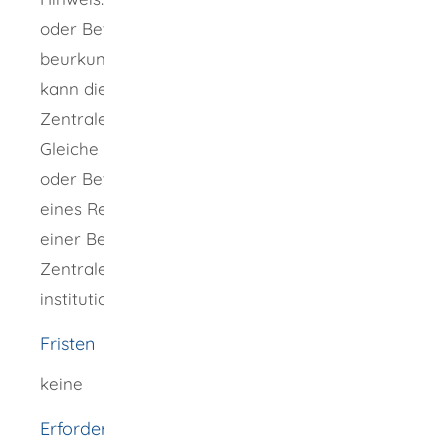
oder Betreuungsverfügung bei einem Notar
beurkunden oder beglaubigen lassen, dann
kann dieser für Sie die Registrierung im
Zentralen Vorsorgeregister veranlassen. Das
Gleiche gilt, wenn Sie die Vorsorgevollmacht
oder Betreuungsverfügung unter Mitwirkung
eines Rechtsanwalts, Betreuungsvereins oder
einer Betreuungsbehörde errichten, die beim
Zentralen Vorsorgeregister als sogenannter
institutioneller Nutzer registriert ist.
Fristen
keine
Erforderliche Unterlagen