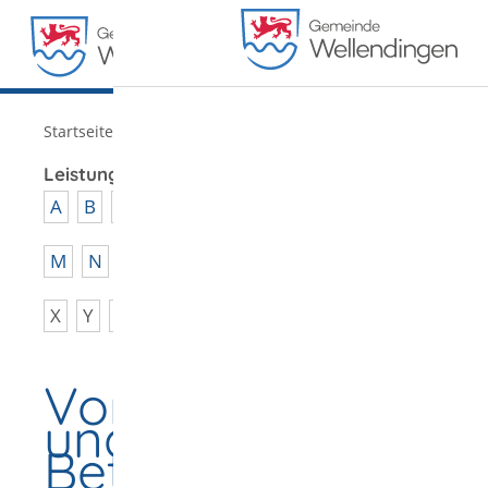
MENÜ
/
Startseite
Verwaltung
Leistungen von A - Z
A
B
C
D
E
F
G
H
I
J
K
L
M
N
O
P
Q
R
S
T
U
V
W
X
Y
Z
Vorsorgevollmach
und
Betreuungsverfüg