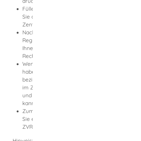
drucken Sie es aus.
Füllen Sie den Vordruck aus und senden
Sie die Antragsunterlagen an das
Zentrale Vorsorgeregister.
Nachdem Sie schriftlich den Antrag auf
Registrierung gestellt haben, sendet
Ihnen das Zentrale Vorsorgeregister eine
Rechnung zu.
Wenn Sie die anfallende Gebühr bezahlt
haben, wird Ihre Vorsorgevollmacht
beziehungsweise Betreuungsverfügung
im Zentralen Vorsorgeregister registriert
und das zuständige Betreuungsgericht
kann Einsicht nehmen.
Zum Abschluss des Verfahrens erhalten
Sie eine Eintragungsbestätigung und die
ZVR-Card.
Hinweis: Wenn Sie die Vorsorgevollmacht