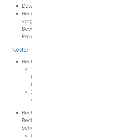
Datenformular für Privatpersonen
Bei mehreren Bevollmächtigten oder
vorgeschlagenen Betreuern: Zusatzblatt
Bevollmächtigte/Betreuer für
Privatpersonen
Kosten
Bei Registrierung durch Privatmelder
13,00 EUR - 18,50 EUR für die
Registrierung des ersten
Bevollmächtigten
2,50 EUR - 3,00 EUR für jeden
weiteren Bevollmächtigten
Bei Registrierung durch Notare,
Rechtsanwälte, Betreuungsvereine und -
behörden
8,50 EUR - 16,00 EUR für die