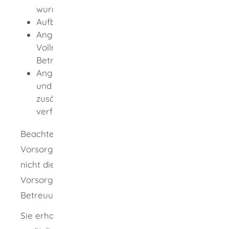
wurde
Aufbewahrungsort der Urkunde
Angaben, zu welchem Zweck die
Vollmacht erteilt beziehungsweise die
Betreuungsverfügung verfasst wurde
Angaben über besondere Anordnungen
und Wünsche, hierzu zählt auch, ob
zusätzlich eine Patientenverfügung
verfasst wurde
Beachten Sie dabei, dass das Zentrale
Vorsorgeregister nicht das Schriftstück (auch
nicht die Kopie) verwahrt, in dem die
Vorsorgevollmacht beziehungsweise die
Betreuungsverfügung enthalten ist.
Sie erhalten bei einer Neueintragung