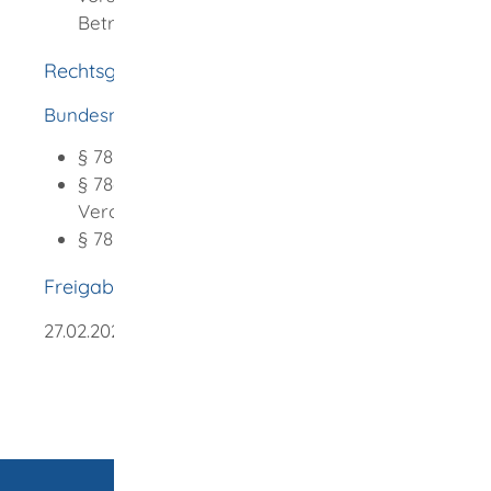
Betreuungsfall.
Rechtsgrundlage
Bundesnotarordnung (BNotO)
:
§ 78 Aufgaben
§ 78a Zentrales Vorsorgeregister;
Verordnungsermächtigung
§ 78b Auskunft und Gebühren
Freigabevermerk
27.02.2026
Bundesjustizministerium