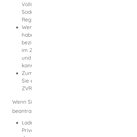
Vollständigkeit und Richtigkeit prüfen.
Sodann können Sie den
Registrierungsprozess abschließen.
Wenn Sie die anfallende Gebühr bezahlt
haben, wird Ihre Vorsorgevollmacht
beziehungsweise Betreuungsverfügung
im Zentralen Vorsorgeregister registriert
und das zuständige Betreuungsgericht
kann Einsicht nehmen.
Zum Abschluss des Verfahrens erhalten
Sie eine Eintragungsbestätigung und die
ZVR-Card.
Wenn Sie die Eintragung schriftlich
beantragen möchten:
Laden Sie das Formular für
Privatpersonen online herunter und