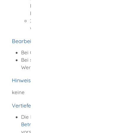
Registrierung des ersten
Bevollmächtigten
2,50 EUR - 3,00 EUR für jeden
weiteren Bevollmächtigten
Bearbeitungsdauer
Bei Online-Antrag: ein Werktag
Bei schriftlichem Antrag: ein bis drei
Werktage
Hinweise
keine
Vertiefende Informationen
Die Broschüre "
Vorsorgevollmacht und
Betreuungsverfügung
" informiert über
vorsorgende Maßnahmen für den