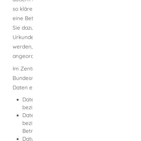
so klären, ob es eine Vorsorgevollmacht oder
eine Betreuungsverfügung gibt und – wenn
Sie dazu Angaben gemacht haben – wo die
Urkunde aufbewahrt wird. So kann verhindert
werden, dass eine rechtliche Betreuung
angeordnet wird.
Im Zentralen Vorsorgeregister der
Bundesnotarkammer können Sie folgende
Daten elektronisch registrieren lassen:
Daten des Vollmachtgebers
beziehungsweise des Verfügenden
Daten des Bevollmächtigten
beziehungsweise des vorgeschlagenen
Betreuers
Datum, an dem die Urkunde errichtet