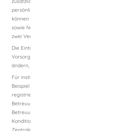
zusätzlich zur Eintragungsbestätigung eine
persönliche ZVR-Card. Auf dieser Karte
können Sie den Namen des Vollmachtgebers
sowie Namen und Telefonnummern von bis zu
zwei Vertrauenspersonen notieren.
Die Eintragungen im Zentralen
Vorsorgeregister können Sie jederzeit
ändern, ergänzen oder löschen lassen.
Für institutionelle Nutzer des Registers (zum
Beispiel beim Zentralen Vorsorgeregister
registrierte Notare, Rechtsanwälte,
Betreuungsvereine oder
Betreuungsbehörden) gelten besondere
Konditionen für Registrierungen beim
Zentralen Vorsorgeregister. Haben Sie Ihre