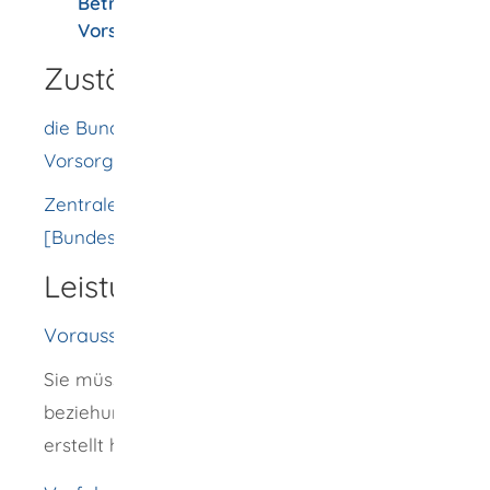
Betreuer zu einer bestehenden
Vorsorgeurkunde
Zuständige Stelle
die Bundesnotarkammer - Zentrales
Vorsorgeregister
Zentrales Vorsorgeregister
[Bundesnotarkammer]
Leistungsdetails
Voraussetzungen
Sie müssen eine Vorsorgevollmacht
beziehungsweise eine Betreuungsverfügung
erstellt haben.