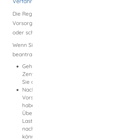
Verfahrensablauf
Die Registrierung im Zentralen
Vorsorgeregister können Sie selbst online
oder schriftlich beantragen.
Wenn Sie die Registrierung online
beantragen möchten:
Gehen Sie auf die Internetseite des
Zentralen Vorsorgeregisters und folgen
Sie den Anweisungen.
Nachdem Sie online die Daten zu Ihrer
Vorsorgeangelegenheit eingetragen
haben, werden Ihnen als Zahlweise die
Überweisung und das
Lastschriftverfahren angeboten. Auf der
nachfolgenden Datenprüfungsseite
können Sie Ihre Eingaben nochmals auf