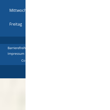
16:00 Uhr
Mittwoch
08:00 Uhr
-
12:00 Uhr
und
14:00 Uhr
-
16:00 Uhr
Freitag
08:00 Uhr
-
12:00 Uhr
Barrierefreiheit
|
Leichte Sprache
|
Gebärdensprache
|
Impressum
|
Datenschutz
|
Übersicht
Copyright © 2018 - 2022 |
p
owered by
Komm.ONE