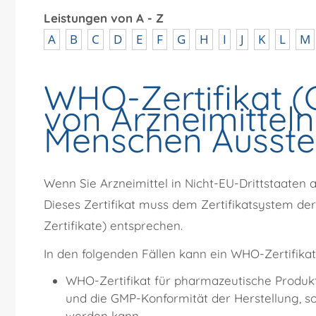
Leistungen von A - Z
A
B
C
D
E
F
G
H
I
J
K
L
M
WHO-Zertifikat (C
von Arzneimittel
Menschen Ausste
Wenn Sie Arzneimittel in Nicht-EU-Drittstaaten a
Dieses Zertifikat muss dem Zertifikatsystem d
Zertifikate) entsprechen.
In den folgenden Fällen kann ein WHO-Zertifika
WHO-Zertifikat für pharmazeutische Produkt
und die GMP-Konformität der Herstellung, so
werden kann.