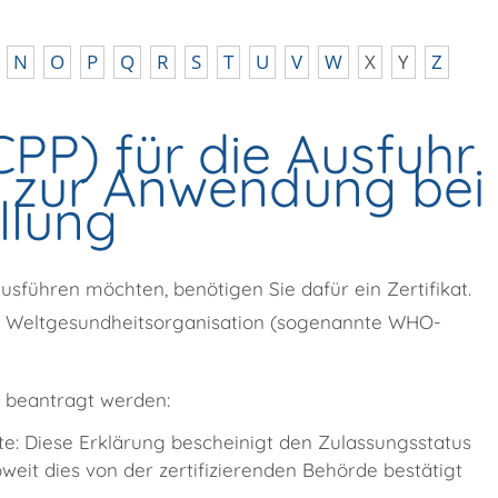
N
O
P
Q
R
S
T
U
V
W
X
Y
Z
PP) für die Ausfuhr
n zur Anwendung bei
llung
usführen möchten, benötigen Sie dafür ein Zertifikat.
er Weltgesundheitsorganisation (sogenannte WHO-
t beantragt werden:
e: Diese Erklärung bescheinigt den Zulassungsstatus
weit dies von der zertifizierenden Behörde bestätigt