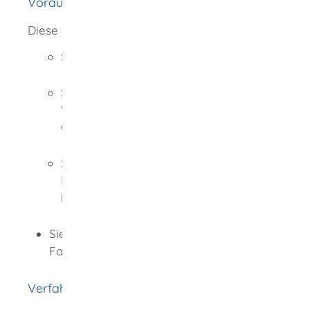
Voraussetzungen
Diese Bedingungen müssen Sie erfüllen:
Sie wohnen in Baden-Württemberg.
Sie nutzen mindestens 1 der
Wohneinheiten in dem geförderten
Gebäude selbst.
Sie investieren selbst in die
Photovoltaik-Anlage, das heißt Sie
bezahlen die Rechnungen.
Sie lassen die Anlage von einem
Fachunternehmen einbauen.
Verfahrensablauf