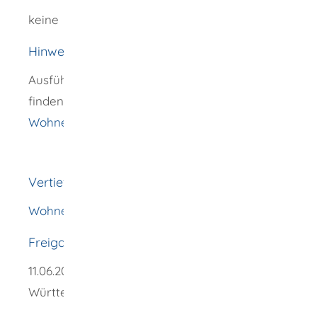
keine
Hinweise
Ausführliche Informationen zum Programm
finden Sie im Onlineauftritt der L-Bank:
Wohnen mit Zukunft: Photovoltaik | L-Bank
.
Vertiefende Informationen
Wohnen mit Zukunft: Photovoltaik | L-Bank
Freigabevermerk
11.06.2026
Umweltministerium Baden-
Württemberg