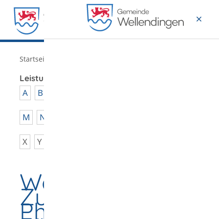
MENÜ
/
Startseite
Verwaltung
Leistungen von A - Z
A
B
C
D
E
F
G
H
I
J
K
L
M
N
O
P
Q
R
S
T
U
V
W
X
Y
Z
Wohnen mit
Zukunft:
Photovoltaik -