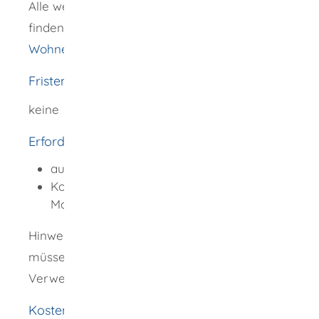
Alle weiteren Informationen und Konditionen
finden Sie auf der Homepage der L-Bank
Wohnen mit Zukunft: Photovoltaik | L-Bank
Fristen
keine
Erforderliche Unterlagen
ausgefülltes Antragsformular
Kostenvoranschlag für die geplante
Maßnahme
Hinweis: Nach Abschluss der Baumaßnahmen
müssen Sie bei Ihrer Hausbank einen
Verwendungsnachweis einreichen.
Kosten