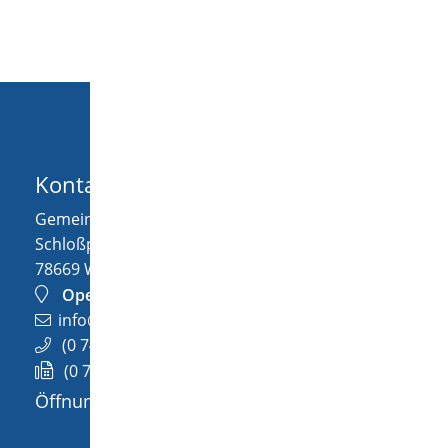
Kontakt
Gemeinde Wellendingen
Schloßplatz 1
78669
Wellendingen
OpenStreetMap
info@wellendingen.de
(0
74
26) 94
02-0
(0
74
26) 94
02-25
Öffnungszeiten
Allgemeine Öffnungszeit