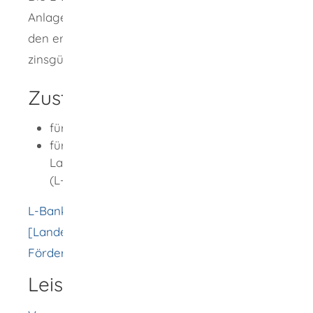
Anlage und den Einbau eines Speichers für
den erzeugten Strom mit einem
zinsgünstigen Darlehen.
Zuständige Stelle
für die Antragstellung: Ihre Hausbank
für die Bewilligung des Darlehens: die
Landeskreditbank Baden-Württemberg
(L-Bank)
L-Bank - Wirtschaftsförderung
[Landeskreditbank Baden-Württemberg -
Förderbank]
Leistungsdetails