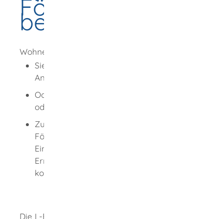
Förderdarlehen
beantragen
Wohnen mit Zukunft: Photovoltaik
Sie wollen an Ihrem Wohnhaus eine PV-
Anlage installieren.
Oder: Sie wollen Ihre PV-Anlage erweitern
oder modernisieren.
Zur Finanzierung suchen Sie ein
Förderdarlehen, das sich zudem mit der
Einspeisevergütung nach
dem
Erneuerbaren-Energien-Gesetz (
EEG)
kombinieren lässt.
Die L-Bank finanziert Ihre Photovoltaik-