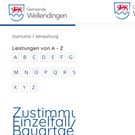
MENÜ
/
Startseite
Verwaltung
Leistungen von A - Z
A
B
C
D
E
F
G
H
I
J
K
L
M
N
O
P
Q
R
S
T
U
V
W
X
Y
Z
Zustimmung im
Einzelfall/vorha
Bauartgenehmigu