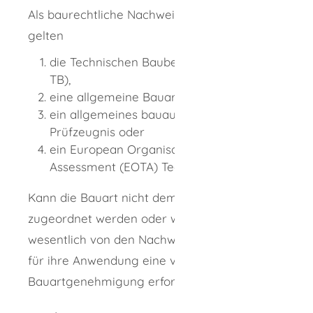
Als baurechtliche Nachweise für eine Bauart
gelten
die Technischen Baubestimmungen (VwV
TB),
eine allgemeine Bauartgenehmigung,
ein allgemeines bauaufsichtliches
Prüfzeugnis oder
ein European Organisation for Technical
Assessment (EOTA) Technical Report.
Kann die Bauart nicht dem Nachweis 4
zugeordnet werden oder weicht sie
wesentlich von den Nachweisen 1 bis 3 ab, ist
für ihre Anwendung eine vorhabenbezogene
Bauartgenehmigung erforderlich.