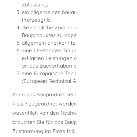
Zulassung,
ein allgemeines bauaufsichtliches
Prüfzeugnis,
die mögliche Zuordnung des
Bauproduktes zu Kapitel D der VwV TB,
allgemein anerkannte Regeln der Technik,
eine CE-Kennzeichnung, wenn die darin
erklärten Leistungen den Anforderungen
an das Bauvorhaben entspricht oder
eine Europäische Technische Bewertung
(European Technical Assessment – ETA).
Kann das Bauprodukt keinem der Nachweise
4 bis 7 zugeordnet werden oder weicht es
wesentlich von den Nachweisen 1 bis 3 ab,
brauchen Sie für das Bauprodukt eine
Zustimmung im Einzelfall.