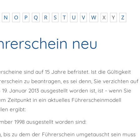
N
O
P
Q
R
S
T
U
V
W
X
Y
Z
rerschein neu
cheine sind auf 15 Jahre befristet. Ist die Gültigkeit
rerschein zu beantragen, es sei denn, Sie verzichten auf
19. Januar 2013 ausgestellt worden ist, ist - wenn Sie
dem Zeitpunkt in ein aktuelles Führerscheinmodell
en ergibt:
ember 1998 ausgestellt worden sind:
g, bis zu dem der Führerschein umgetauscht sein muss