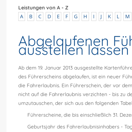
Leistungen von A - Z
A
B
C
D
E
F
G
H
I
J
K
L
M
Abgelaufenen Füh
ausstellen lassen
Ab dem 19. Januar 2013 ausgestellte Kartenführers
des Führerscheins abgelaufen, ist ein neuer Füh
die Fahrerlaubnis. Ein Führerschein, der vor dem 
nicht auf die Fahrerlaubnis verzichten - bis zu 
umzutauschen, der sich aus den folgenden Tabell
Führerscheine, die bis einschließlich 31. Dez
Geburtsjahr des Fahrerlaubnisinhabers - Ta