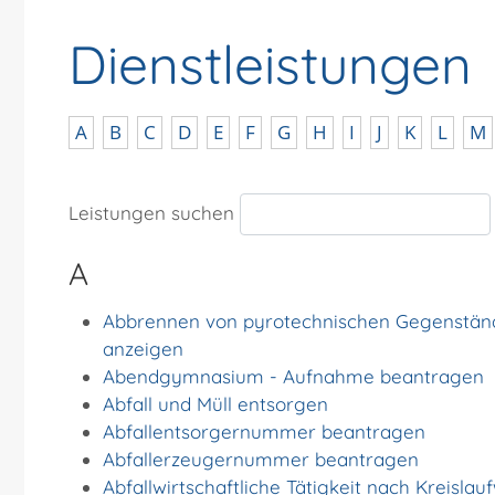
Dienstleistungen
A
B
C
D
E
F
G
H
I
J
K
L
M
Leistungen suchen
A
Abbrennen von pyrotechnischen Gegenstände
anzeigen
Abendgymnasium - Aufnahme beantragen
Abfall und Müll entsorgen
Abfallentsorgernummer beantragen
Abfallerzeugernummer beantragen
Abfallwirtschaftliche Tätigkeit nach Kreisla