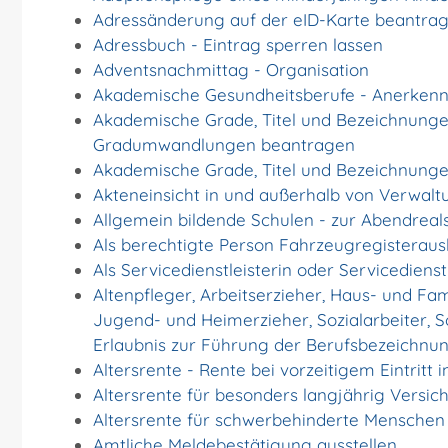
Adressänderung auf der eID-Karte beantra
Adressbuch - Eintrag sperren lassen
Adventsnachmittag - Organisation
Akademische Gesundheitsberufe - Anerkenn
Akademische Grade, Titel und Bezeichnunge
Gradumwandlungen beantragen
Akademische Grade, Titel und Bezeichnunge
Akteneinsicht in und außerhalb von Verwal
Allgemein bildende Schulen - zur Abendrea
Als berechtigte Person Fahrzeugregisteraus
Als Servicedienstleisterin oder Servicedien
Altenpfleger, Arbeitserzieher, Haus- und Fam
Jugend- und Heimerzieher, Sozialarbeiter, 
Erlaubnis zur Führung der Berufsbezeichnu
Altersrente - Rente bei vorzeitigem Eintrit
Altersrente für besonders langjährig Versi
Altersrente für schwerbehinderte Mensche
Amtliche Meldebestätigung ausstellen