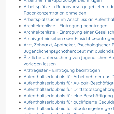
Arbeitnehmer-Sparzulage beantragen
Arbeitsplätze in Radonvorsorgegebieten ode
Radonkonzentration anmelden
Arbeitsplatzsuche im Anschluss an Aufentha
Architektenliste - Eintragung beantragen
Architektenliste - Eintragung einer Gesells
Archivgut einsehen oder Einsicht beantrage
Arzt, Zahnarzt, Apotheker, Psychologischer 
Jugendlichenpsychotherapeut mit ausländis
Ärztliche Untersuchung von jugendlichen A
vorlegen lassen
Arztregister - Eintragung beantragen
Aufenthaltserlaubnis für Arbeitnehmer aus D
Aufenthaltserlaubnis für Au-pair-Beschäfti
Aufenthaltserlaubnis für Drittstaatsangehör
Aufenthaltserlaubnis für eine Beschäftigun
Aufenthaltserlaubnis für qualifizierte Ged
Aufenthaltserlaubnis für Staatsangehörige 