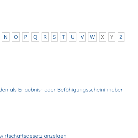
N
O
P
Q
R
S
T
U
V
W
X
Y
Z
n als Erlaubnis- oder Befähigungsscheininhaber
ufwirtschaftsgesetz anzeigen