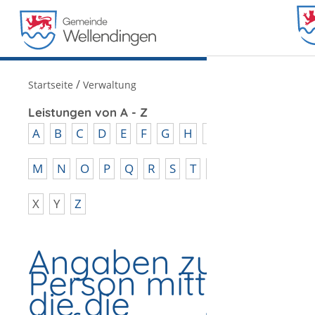
MENÜ
/
Startseite
Verwaltung
Leistungen von A - Z
A
B
C
D
E
F
G
H
I
J
K
L
M
N
O
P
Q
R
S
T
U
V
W
X
Y
Z
Angaben zur
Person mitteilen,
die die