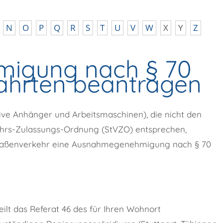
N
O
P
Q
R
S
T
U
V
W
X
Y
Z
igung nach § 70
fahrten beantragen
ve Anhänger und Arbeitsmaschinen), die nicht den
ehrs-Zulassungs-Ordnung (StVZO) entsprechen,
Straßenverkehr eine Ausnahmegenehmigung nach § 70
t das Referat 46 des für Ihren Wohnort