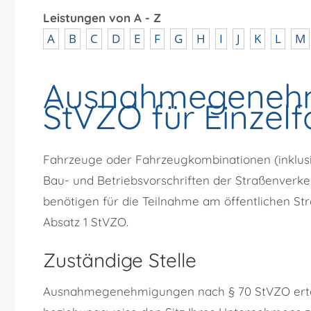
Leistungen von A - Z
A
B
C
D
E
F
G
H
I
J
K
L
M
Ausnahmegenehm
StVZO für Einzel
Fahrzeuge oder Fahrzeugkombinationen (inklusi
Bau- und Betriebsvorschriften der Straßenverk
benötigen für die Teilnahme am öffentlichen 
Absatz 1 StVZO.
Zuständige Stelle
Ausnahmegenehmigungen nach § 70 StVZO erteil