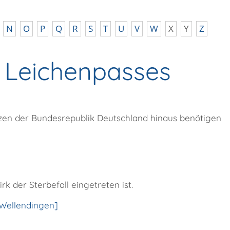
N
O
P
Q
R
S
T
U
V
W
X
Y
Z
s Leichenpasses
nzen der Bundesrepublik Deutschland hinaus benötigen
rk der Sterbefall eingetreten ist.
Wellendingen]