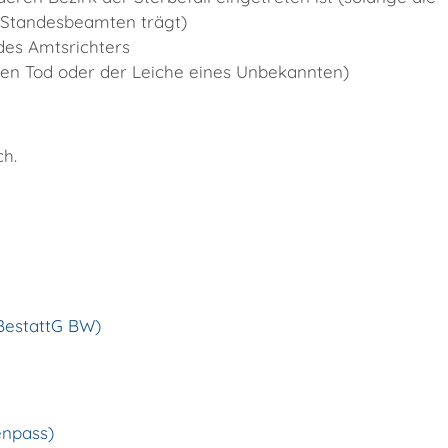
 Standesbeamten trägt)
es Amtsrichters
chen Tod oder der Leiche eines Unbekannten)
ch.
BestattG BW)
enpass)