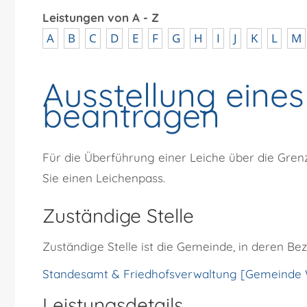
Leistungen von A - Z
A
B
C
D
E
F
G
H
I
J
K
L
M
Ausstellung eine
beantragen
Für die Überführung einer Leiche über die Gre
Sie einen Leichenpass.
Zuständige Stelle
Zuständige Stelle ist die Gemeinde, in deren Bezi
Standesamt & Friedhofsverwaltung [Gemeinde 
Leistungsdetails