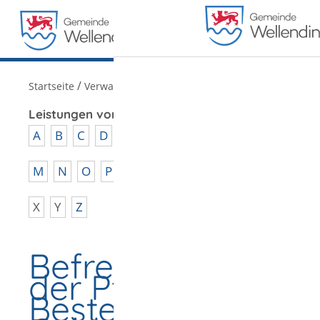
MENÜ
/
Startseite
Verwaltung
Leistungen von A - Z
A
B
C
D
E
F
G
H
I
J
K
L
M
N
O
P
Q
R
S
T
U
V
W
X
Y
Z
Befreiung von
der Pflicht zur
Bestellung eines