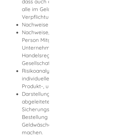
dass auch ohne Geldwäschebeauftragten
alle im Geldwäschegesetz genannten
Verpflichtungen eingehalten werden.
Nachweise über Antragsberechtigung
Nachweise, dass die antragsstellende
Person Mitglied der Leitungsebene des
Unternehmens ist (zum Beispiel durch
Handelsregisterauszug oder
Gesellschaftervertrag)
Risikoanalyse: Bewertung des
individuellen Unternehmens-, Kunden-,
Produkt-, und Transaktionsrisikos
Darstellung, der aus der Risikoanalyse
abgeleiteten internen
Sicherungsmaßnahmen, welche die
Bestellung eines
Geldwäschebeauftragten entbehrlich
machen.