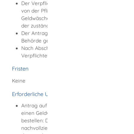
Der Verpflichtete beantragt die Befreiung
von der Pflicht, einen
Geldwäschebeauftragten zu bestellen, bei
der zuständigen Stelle.
Der Antrag wird von der zuständigen
Behörde geprüft.
Nach Abschluss des Verfahrens erhält der
Verpflichtete einen Bescheid.
Fristen
Keine
Erforderliche Unterlagen
Antrag auf Befreiung von der Pflicht,
einen Geldwäschebeauftragten zu
bestellen: Der Antrag muss
nachvollziehbar und begründet darlegen,