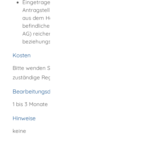
Eingetragene Firmen reichen bitte bei
Antragstellung einen aktuellen Auszug
aus dem Handelsregister ein. In Gründung
befindliche juristische Personen (GmbH,
AG) reichen den Gesellschaftsvertrag
beziehungsweise die Satzung ein.
Kosten
Bitte wenden Sie sich hierzu an das
zuständige Regierungspräsidium
Bearbeitungsdauer
1 bis 3 Monate
Hinweise
keine