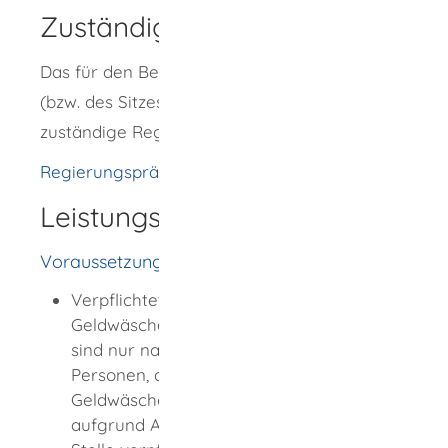
Zuständige Stelle
Das für den Bezirk des Unternehmenssitzes
(bzw. des Sitzes der betroffenen Außenstelle)
zuständige Regierungspräsidium.
Regierungspräsidium Freiburg
Leistungsdetails
Voraussetzungen
Verpflichtete nach dem
Geldwäschegesetz: Antragsberechtigt
sind nur natürliche oder juristische
Personen, die als Verpflichtete nach dem
Geldwäschegesetz gesetzlich oder
aufgrund Anordnung der zuständigen