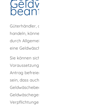
Geldwäschebeauft
beantragen
Güterhändler, die mit hochwertigen Gütern
handeln, können in einigen Bundesländern
durch Allgemeinverfügung verpflichtet sein,
eine Geldwäschebeauftragten zu bestellen.
Sie können sich allerdings unter bestimmten
Voraussetzungen von dieser Pflicht auf
Antrag befreien lassen. Es muss sichergestellt
sein, dass auch ohne einen
Geldwäschebeauftragten, alle im
Geldwäschegesetz genannten
Verpflichtungen eingehalten werden.