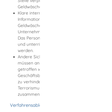
Stelle verpflichtet sind, einen
Geldwäschebeauftragten zu bestellen.
Klare interne Kommunikation: Der
Informationsfluss zum Thema
Geldwäscheprävention, innerhalb des
Unternehmens muss gewährleistet sein.
Das Personal muss hinreichend informiert
und unterrichtet sein sowie kontrolliert
werden.
Andere Sicherungsmaßnahmen: Es
müssen anderweitige Vorkehrungen
getroffen werden, um
Geschäftsbeziehungen und Transaktionen
zu verhindern, die mit Geldwäsche oder
Terrorismusfinanzierung
zusammenhängen können.
Verfahrensablauf