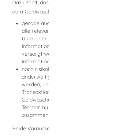
Dazu zählt, dass Sie als Verpflichteter nach
dem Geldwäschegesetz nachweisen, dass:
gerade auch bei arbeitsteiliger Struktur
alle relevanten Bereiche Ihres
Unternehmens mit den notwendigen
Informationen zur Geldwäscheprävention
versorgt werden und kein
Informationsverlust zu befürchten ist
nach risikobasierter Bewertung
anderweitige Vorkehrungen getroffen
werden, um Geschäftsbeziehungen und
Transaktionen zu verhindern, die mit
Geldwäsche oder
Terrorismusfinanzierung
zusammenhängen.
Beide Voraussetzungen müssen erfüllt sein.