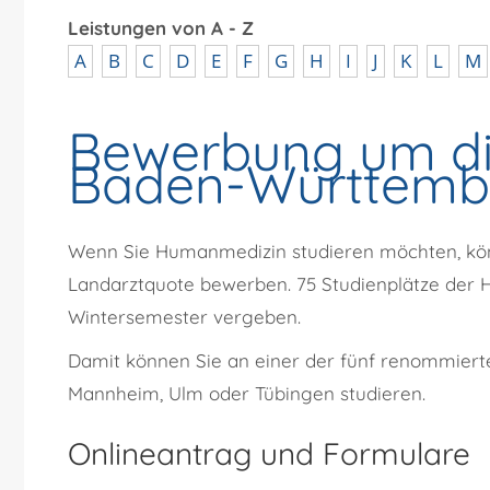
Leistungen von A - Z
A
B
C
D
E
F
G
H
I
J
K
L
M
Bewerbung um di
Baden-Württemb
Wenn Sie Humanmedizin studieren möchten, kö
Landarztquote bewerben.
75 Studienplätze der
Wintersemester vergeben.
Damit können Sie an einer der fünf renommierte
Mannheim, Ulm oder Tübingen studieren.
Onlineantrag und Formulare