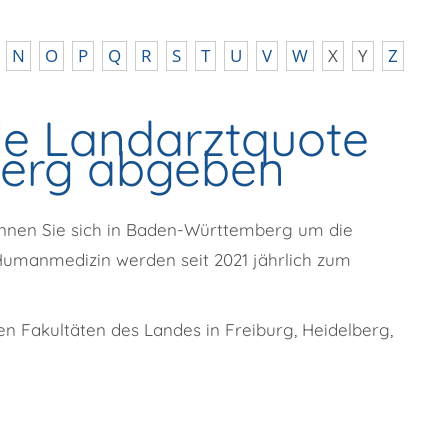
N
O
P
Q
R
S
T
U
V
W
X
Y
Z
e Landarztquote
erg abgeben
nnen Sie sich in Baden-Württemberg um die
 Humanmedizin
werden seit 2021 jährlich zum
n Fakultäten des Landes in Freiburg, Heidelberg,