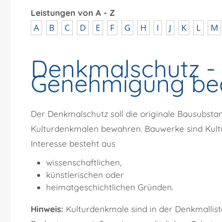
Leistungen von A - Z
A
B
C
D
E
F
G
H
I
J
K
L
M
Denkmalschutz -
Genehmigung be
Der Denkmalschutz soll die originale Bausubstan
Kulturdenkmalen bewahren. Bauwerke sind Kultu
Interesse besteht aus
wissenschaftlichen,
künstlerischen oder
heimatgeschichtlichen Gründen.
Hinweis:
Kulturdenkmale sind in der Denkmallis