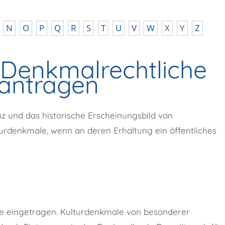
N
O
P
Q
R
S
T
U
V
W
X
Y
Z
 Denkmalrechtliche
antragen
z und das historische Erscheinungsbild von
rdenkmale, wenn an deren Erhaltung ein öffentliches
te eingetragen. Kulturdenkmale von besonderer