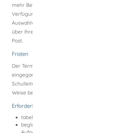
mehr Bewerbungen vorliegen als Plätze zur
Verfügung stehen, findet ein
Auswahlverfahren statt. Die Entscheidung
über Ihren Aufnahmeantrag erhalten Sie per
Post.
Fristen
Der Termin, zu dem der Antrag bei der Schule
eingegangen sein muss, wird von der
Schulleitung bestimmt und auf geeignete
Weise bekanntgegeben.
Erforderliche Unterlagen
tabellarischer Lebenslauf
beglaubigte Abschriften der für die
Aufnahme vorausgesetzten Zeugnisse