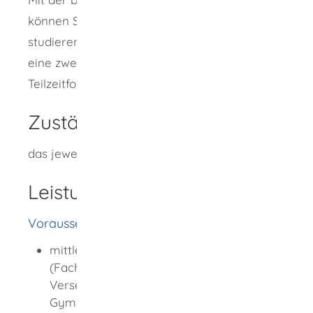
können Sie an einer Fachhochschule
studieren. Einige Berufskollegs bieten auch
eine zweijährige berufsbegleitende
Teilzeitform an.
Zuständige Stelle
das jeweilige einjährige Berufskolleg
Leistungsdetails
Voraussetzungen
mittlerer Bildungsabschluss
(Fachschulreife, Realschulabschluss,
Versetzung in die Klasse 11 eines
Gymnasiums G9, Versetzung in die Klasse