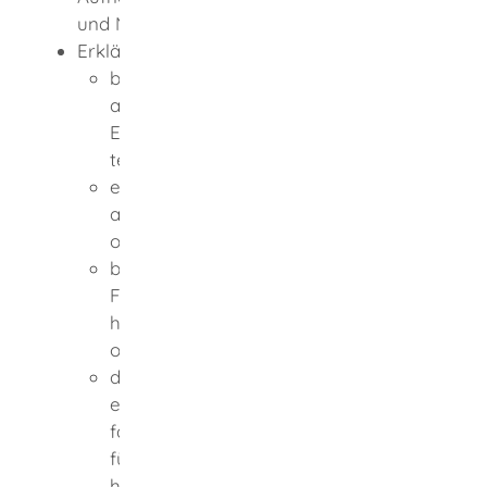
und Nachweise
Erklärung, ob Sie
bereits an einem Aufnahmeverfahren
am einjährigen Berufskolleg zum
Erwerb der Fachhochschulreife
teilgenommen haben oder
einen Aufnahmeantrag an ein
anderes Berufskolleg gerichtet haben
oder
bereits an Prüfungen zum Erwerb der
Fachhochschulreife teilgenommen
haben und mit welchem Ergebnis
oder
die Oberstufe eines Gymnasiums oder
eines anderen zur allgemeinen oder
fachgebundenen Hochschulreife
führenden Bildungsgangs besucht
haben