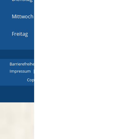
16:00 Uhr
Mittwoch
08:00 Uhr
-
12:00 Uhr
und
14:00 Uhr
-
16:00 Uhr
Freitag
08:00 Uhr
-
12:00 Uhr
Barrierefreiheit
|
Leichte Sprache
|
Gebärdensprache
|
Impressum
|
Datenschutz
|
Übersicht
Copyright © 2018 - 2022 |
p
owered by
Komm.ONE