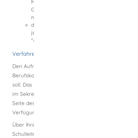
Mathematik und Biologie ein
Gesamtnotendurchschnitt von
mindestens 3,0 erreicht und
die Leistungen in diesen Fächern
jeweils mindestens mit der Endnote
"ausreichend" benotet wurden
Verfahrensablauf
Den Aufnahmeantrag richten Sie an das
Berufskolleg, an dem die Ausbildung erfolgen
soll. Das notwendige Formular erhalten Sie
im Sekretariat oder es steht Ihnen auf der
Seite des Berufskollegs zum Download zur
Verfügung.
Über Ihren Aufnahmeantrag entscheidet die
Schulleiterin oder der Schulleiter. Sollten