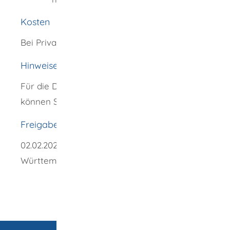
Kosten
Bei Privatschulen kann Schulgeld anfallen.
Hinweise
Für die Dauer des einjährigen Berufskollegs
können Sie BAföG beantragen.
Freigabevermerk
02.02.2026 Kultusministerium Baden-
Württemberg