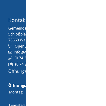
Kontakt
Gemeinde Wellendingen
Schloßplatz 1
78669
Wellendingen
OpenStreetMap
info@wellendingen.de
(0
74
26) 94
02-0
(0
74
26) 94
02-25
Öffnungszeiten
Allgemeine Öffnungszeit
Öffnungszeiten
Montag
08:00 Uhr
-
12:00 Uhr
und
14:00 Uhr
-
18:00 Uhr
Dienstag
08:00 Uhr
-
12:00 Uhr
und
14:00 Uhr
-