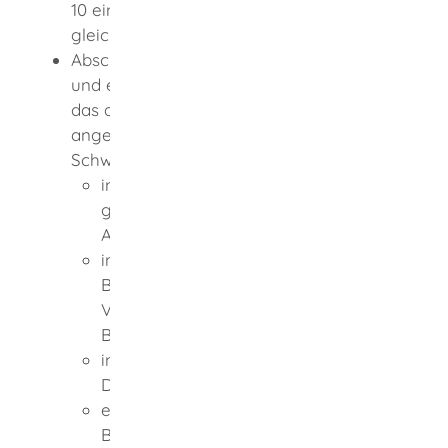
10 eines Gymnasiums G8 oder
gleichwertiger Bildungsstand)
Abschluss einer mindestens zweijährigen
und einschlägigen Berufsausbildung für
das am aufnehmenden Berufskolleg
angebotene berufsbezogene
Schwerpunktfach
in einem anerkannten oder
gleichwertig geregelten
Ausbildungsberuf oder
in Form einer schulischen
Berufsausbildung, gegebenenfalls in
Verbindung mit einem
Berufspraktikum oder
in einem öffentlich-rechtlichen
Dienstverhältnis oder
einschlägige mindestens fünfjährige
Berufserfahrung oder