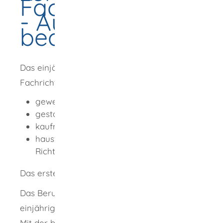
Fachhochschulreif
- Aufnahme
beantragen
Das einjährige Berufskolleg wird in vier
Fachrichtungen angeboten:
gewerbliche Richtung
gestalterische Richtung
kaufmännische Richtung
hauswirtschaftliche/landwirtschaftliche/sozia
Richtung
Das erste Halbjahr gilt als Probezeit.
Das Berufskolleg wird in der Regel als
einjähriger Vollzeitbildungsgang angeboten.
Mit der bestandenen Abschlussprüfung