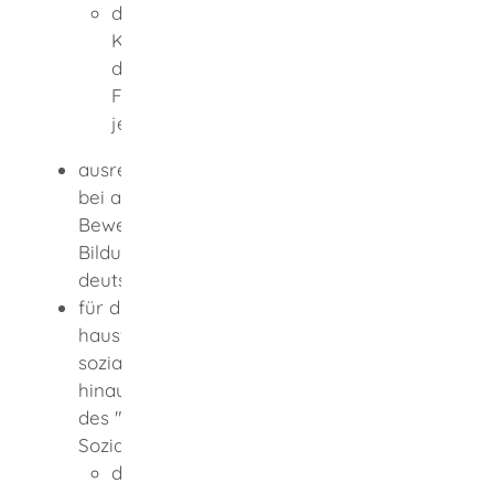
das Versetzungszeugnis in die zweite
Klasse einer Fachoberschule, sofern
die Fachrichtung der
besuchten
Fachoberschule der Fachrichtung des
jeweiligen Berufskollegs entspricht
ausreichende deutsche Sprachkenntnisse
bei ausländischen Bewerbern und
Bewerberinnen, die ihren mittleren
Bildungsabschluss nicht an einer
deutschen Schule erworben haben
für die Aufnahme in die
hauswirtschaftliche, landwirtschaftliche,
sozialpädagogische Richtung ist darüber
hinaus auch ein qualifizierter Abschluss
des "Dualen Berufskollegs Fachrichtung
Soziales" möglich
, wenn
dort in den Fächern Deutsch, Englisch,