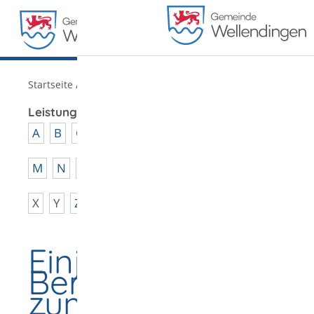
MENÜ
/
Startseite
Verwaltung
Leistungen von A - Z
A
B
C
D
E
F
G
H
I
J
K
L
M
N
O
P
Q
R
S
T
U
V
W
X
Y
Z
Einjähriges
Berufskolleg
zum Erwerb der