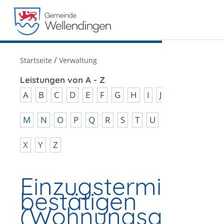
MENÜ
/
Startseite
Verwaltung
Leistungen von A - Z
A
B
C
D
E
F
G
H
I
J
K
L
M
N
O
P
Q
R
S
T
U
V
W
X
Y
Z
Einzugstermin
bestätigen
(Wohnungsgeberb