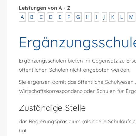
Leistungen von A - Z
A
B
C
D
E
F
G
H
I
J
K
L
M
Ergänzungsschule
Ergänzungsschulen bieten im Gegensatz zu Ersa
öffentlichen Schulen nicht angeboten werden.
Sie ergänzen damit das öffentliche Schulwesen ,
Wirtschaftskorrespondenz oder Schulen für Ergo
Zuständige Stelle
das Regierungspräsidium (als obere Schulaufsich
hat