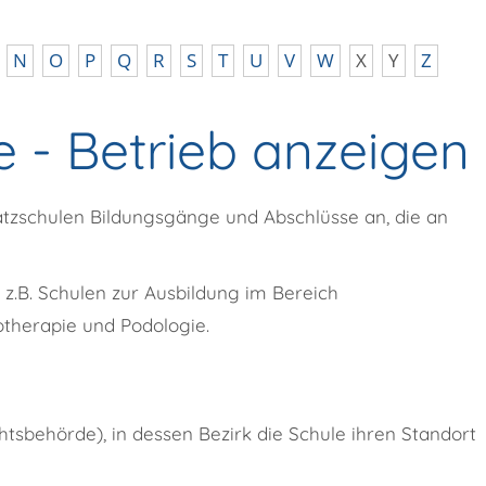
N
O
P
Q
R
S
T
U
V
W
X
Y
Z
 - Betrieb anzeigen
tzschulen Bildungsgänge und Abschlüsse an, die an
 z.B. Schulen zur Ausbildung im Bereich
therapie und Podologie.
tsbehörde), in dessen Bezirk die Schule ihren Standort