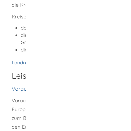
die Kreispolizeibehörden
Kreispolizeibehörde ist, je nach Wohnort:
das Landratsamt,
die Stadtverwaltung (in Stadtkreisen und
Großen Kreisstädten) oder
die Verwaltungsgemeinschaft
Landratsamt Rottweil
Leistungsdetails
Voraussetzungen
Voraussetzung für die Ausstellung des
Europäischen Feuerwaffenpasses ist, dass Sie
zum Besitz der Waffen berechtigt sind, die in
den Europäischen Feuerwaffenpass