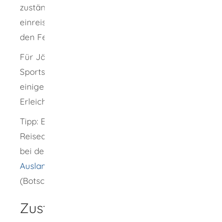
zuständigen Stelle des Staates, in den Sie
einreisen möchten, erforderlich. Sie muss in
den Feuerwaffenpass eingetragen sein.
Für Jägerinnen und Jäger sowie
Sportschützinnen und Sportschützen gelten in
einigen Mitgliedstaaten gewisse
Erleichterungen.
Tipp:
Erkundigen Sie sich daher vor
Reiseantritt über die genauen Bedingungen
bei der für Ihren Wohnsitz zuständigen
Auslandsvertretung
des jeweiligen Staates
(Botschaft oder Generalkonsulat).
Zuständige Stelle