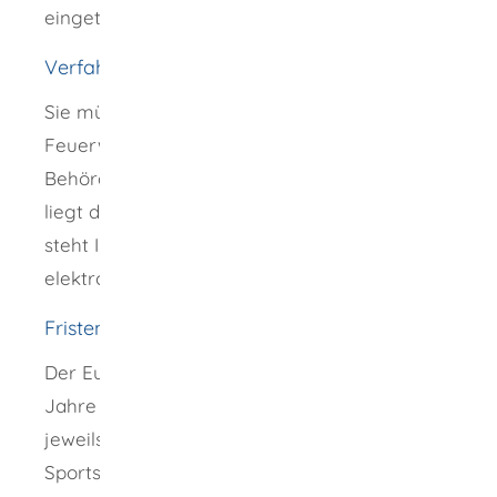
eingetragen werden sollen.
Verfahrensablauf
Sie müssen den Europäischen
Feuerwaffenpass bei der zuständigen
Behörde beantragen.
Das Antragsformular
liegt dort aus. Je nach Angebot der Behörde
steht Ihnen das Antragsformular auch
elektronisch zum Download zur Verfügung.
Fristen
Der Europäische Feuerwaffenpass gilt fünf
Jahre lang. Sie können ihn zweimal um
jeweils fünf Jahre verlängern lassen.
Sind bei
Sportschützen und Jägern nur Einzellader-