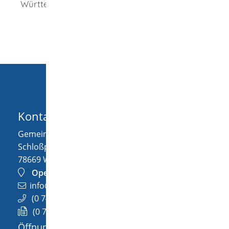
Württemberg
Kontakt
Gemeinde Wellendingen
Schloßplatz 1
78669
Wellendingen
OpenStreetMap
info@wellendingen.de
(0
74
26) 94
02-0
(0
74
26) 94
02-25
Öffnungszeiten