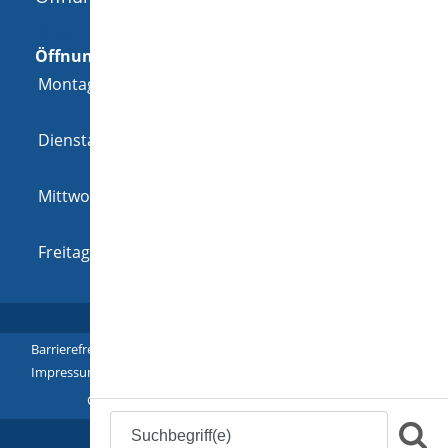
Allgemeine Öffnungszeit
Öffnungszeiten
Montag
08:00 Uhr
-
12:00 Uhr
und
14:00 Uhr
-
18:00 Uhr
Dienstag
08:00 Uhr
-
12:00 Uhr
und
14:00 Uhr
-
16:00 Uhr
Mittwoch
08:00 Uhr
-
12:00 Uhr
und
14:00 Uhr
-
16:00 Uhr
Freitag
08:00 Uhr
-
12:00 Uhr
Barrierefreiheit
|
Leichte Sprache
|
Gebärdensprache
|
Impressum
|
Datenschutz
|
Übersicht
Copyright © 2018 - 2022 |
p
owered by
Komm.ONE