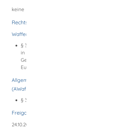
keine
Rechtsgrundlage
Waffengesetz (WaffG):
§ 32 Mitnahme von Waffen oder Munition
in den, durch den oder aus dem
Geltungsbereich des Gesetzes,
Europäischer Feuerwaffenpass
Allgemeine Waffengesetz-Verordnung
(AWaffV):
§ 33 Europäischer Feuerwaffenpass
Freigabevermerk
24.10.2025 Innenministerium Baden-