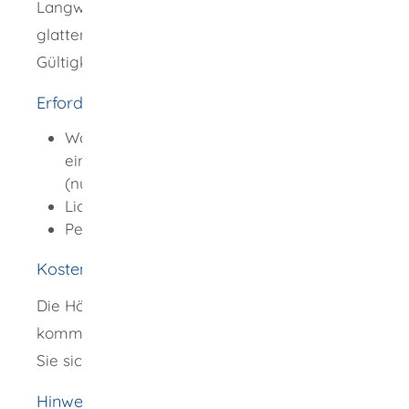
Langwaffen mit glattem Lauf oder mit
glatten Läufen eingetragen, beträgt die
Gültigkeit zehn Jahre.
Erforderliche Unterlagen
Waffenbesitzkarte, in der die Waffe
eingetragen ist, die Sie mitnehmen wollen
(nur bei erlaubnispflichtigen Waffen)
Lichtbild
Personalausweis oder Reisepass
Kosten
Die Höhe der Gebühren richtet sich nach der
kommunalen Gebührenregelung. Erkundigen
Sie sich bei der zuständigen Behörde.
Hinweise