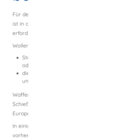
Für den Umgang mit Waffen oder Munition
ist in den meisten Fällen eine Erlaubnis
erforderlich.
Wollen Sie auf Reisen in und durch
Staaten der Europäischen Union (EU)
oder
die Staaten Island, Norwegen, die Schweiz
und
Liechtenstein
Waffen mitnehmen - beispielsweise zu einem
Schießwettbewerb? Dazu benötigen Sie einen
Europäischen Feuerwaffenpass.
In einigen Staaten ist vor der Einreise die
vorherige Zustimmung der jeweils