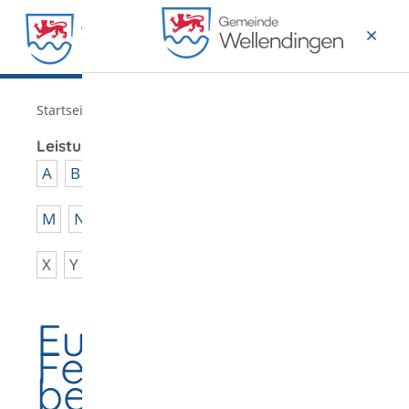
MENÜ
/
Startseite
Verwaltung
Leistungen von A - Z
A
B
C
D
E
F
G
H
I
J
K
L
M
N
O
P
Q
R
S
T
U
V
W
X
Y
Z
Europäischen
Feuerwaffenpass
beantragen