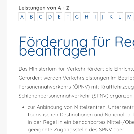
Leistungen von A - Z
A
B
C
D
E
F
G
H
I
J
K
L
M
Förderung für Re
beantragen
Das Ministerium für Verkehr fördert die Einricht
Gefördert werden Verkehrsleistungen im Betrie
Personennahverkehrs (ÖPNV) mit Kraftfahrzeu
Schienenpersonennahverkehr (SPNV) ergänzen:
zur Anbindung von Mittelzentren, Unterzent
touristischen Destinationen und Nationalpa
in der Regel in ein benachbartes Mittel-/O
geeignete Zugangsstelle des SPNV oder