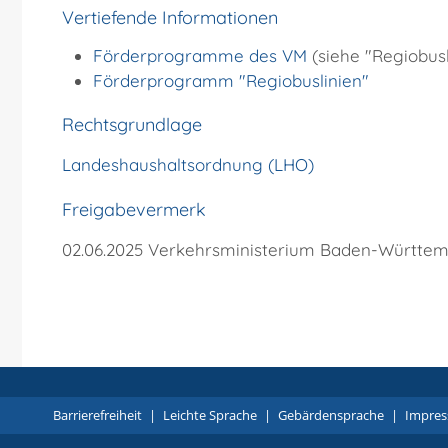
Vertiefende Informationen
Förderprogramme des VM
(siehe "Regiobusl
Förderprogramm "Regiobuslinien"
Rechtsgrundlage
Landeshaushaltsordnung (LHO)
Freigabevermerk
02.06.2025
Verkehrsministerium Baden-Württe
Barrierefreiheit
|
Leichte Sprache
|
Gebärdensprache
|
Impre