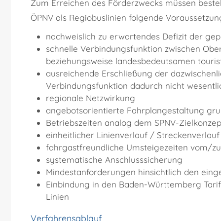
Zum Erreichen des Förderzwecks müssen beste
ÖPNV als Regiobuslinien folgende Voraussetzung
nachweislich zu erwartendes Defizit der gep
schnelle Verbindungsfunktion zwischen Ober
beziehungsweise landesbedeutsamen tourist
ausreichende Erschließung der dazwischenli
Verbindungsfunktion dadurch nicht wesentlic
regionale Netzwirkung
angebotsorientierte Fahrplangestaltung gru
Betriebszeiten analog dem SPNV-Zielkonzep
einheitlicher Linienverlauf / Streckenverla
fahrgastfreundliche Umsteigezeiten vom/zu
systematische Anschlusssicherung
Mindestanforderungen hinsichtlich den ein
Einbindung in den Baden-Württemberg Tarif
Linien
Verfahrensablauf