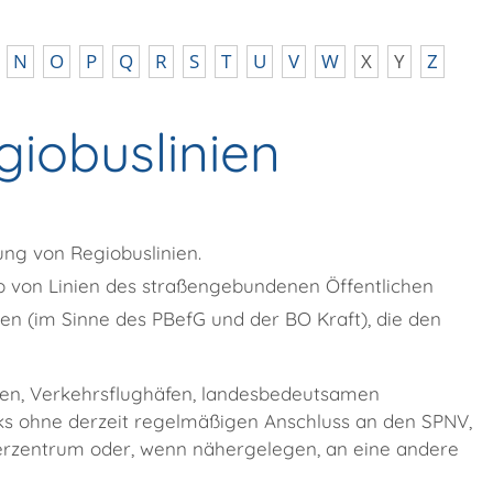
N
O
P
Q
R
S
T
U
V
W
X
Y
Z
giobuslinien
ung von Regiobuslinien.
b von Linien des straßengebundenen Öffentlichen
gen
(im Sinne des PBefG und der BO Kraft)
, die den
ren, Verkehrsflughäfen, landesbedeutsamen
rks ohne derzeit regelmäßigen Anschluss an den SPNV,
berzentrum oder, wenn nähergelegen, an eine andere