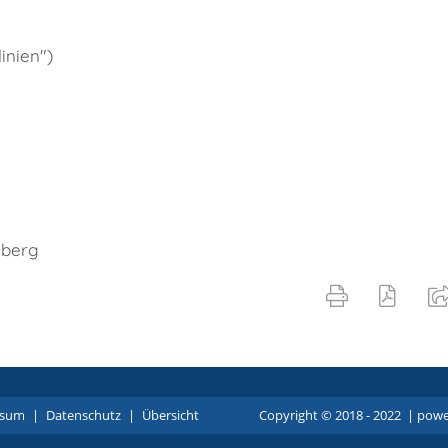
inien")
mberg
ssum
|
Datenschutz
|
Übersicht
Copyright © 2018 - 2022 |
p
owe