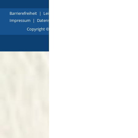
Barrierefreiheit
|
Leichte Sprache
|
Gebärdensprache
|
Impressum
|
Datenschutz
|
Übersicht
Copyright © 2018 - 2022 |
p
owered by
Komm.ONE