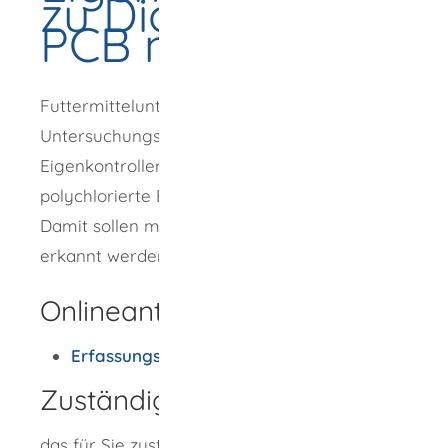
zu Dioxinen und
PCB mitteilen
Futtermittelunternehmer sind verpflichtet,
Untersuchungsergebnisse aus
Eigenkontrollen zu Dioxinen und
polychlorierte Biphenyle (PCB) zu melden.
Damit sollen mögliche Probleme früher
erkannt werden.
Onlineantrag und Formulare
Erfassungstabelle
Zuständige Stelle
das für Sie zuständige Regierungspräsidium