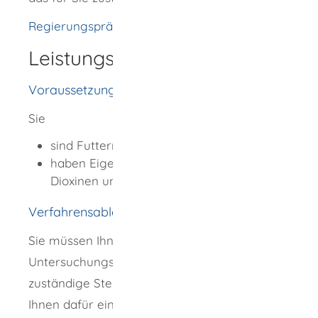
Regierungspräsidium Freiburg
Leistungsdetails
Voraussetzungen
Sie
sind Futtermittelunternehmer und
haben Eigenkontrollergebnisse zu
Dioxinen und PCB.
Verfahrensablauf
Sie müssen Ihnen vorliegende
Untersuchungsergebnisse elektronisch an die
zuständige Stelle übermitteln. Diese stellt
Ihnen dafür einheitliche elektronische