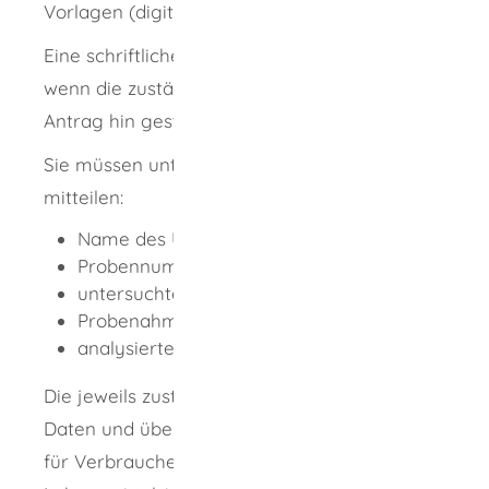
Vorlagen (digitale Dateien) zur Verfügung.
Eine schriftliche Übermittlung ist nur zulässig,
wenn die zuständige Stelle dies auf Ihren
Antrag hin gestattet hat.
Sie müssen unter anderem folgende Daten
mitteilen:
Name des Unternehmens
Probennummer
untersuchtes Erzeugnis
Probenahmeort
analysierter Stoff
Die jeweils zuständige Stelle anonymisiert die
Daten und übermittelt sie an das Bundesamt
für Verbraucherschutz und