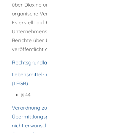
über Dioxine und andere langlebige
organische Verbindungen.
Es erstellt auf Basis der
Unternehmensmeldungen quartalsweise
Berichte über Untersuchungsaktivitäten und
veröffentlicht diese in seinem Portal.
Rechtsgrundlage
Lebensmittel- und Futtermittelgesetzbuch
(LFGB)
§ 44
Verordnung zu Mitteilungs- und
Übermittlungspflichten zu gesundheitlich
nicht erwünschten Stoffen (Mitteilungs- und