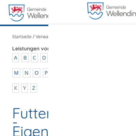
MENÜ
/
Startseite
Verwaltung
Leistungen von A - Z
A
B
C
D
E
F
G
H
I
J
K
L
M
N
O
P
Q
R
S
T
U
V
W
X
Y
Z
Futtermittelüber
-
Eigenkontrollerge