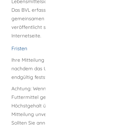
Lebensmittelsicherheit (BVL).
Das BVL erfasst diese Ergebnisse in einem
gemeinsamen Datenpool, wertet sie aus und
veröffentlicht sie quartalsweise auf seiner
Internetseite.
Fristen
Ihre Mitteilung muss binnen 14 Tagen,
nachdem das Untersuchungsergebnis
endgültig feststeht, erfolgen.
Achtung: Wenn der für das jeweilige
Futtermittel gesetzlich festgesetzte
Höchstgehalt überschritten wurde, muss die
Mitteilung unverzüglich erfolgen.
Sollten Sie annehmen, dass Ihre Futtermittel