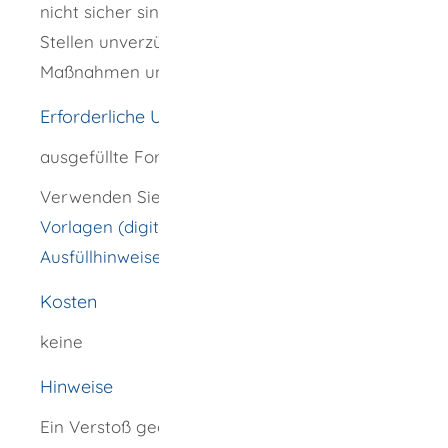
nicht sicher sind, müssen Sie die zuständigen
Stellen unverzüglich über ergriffene
Maßnahmen unterrichten.
Erforderliche Unterlagen
ausgefüllte Formulare
Verwenden Sie dazu die
elektronischen
Vorlagen (digitale Dateien) und
Ausfüllhinweise für die Excel-Tabellen
.
Kosten
keine
Hinweise
Ein Verstoß gegen die Mitteilungspflicht der