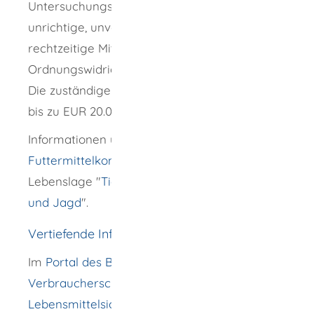
Untersuchungsergebnisse (nicht erfolgte,
unrichtige, unvollständige oder nicht
rechtzeitige Mitteilung) stellt eine
Ordnungswidrigkeit dar.
Die zuständige Stelle kann ein Bußgeld von
bis zu EUR 20.000 verhängen.
Informationen über die
amtliche
Futtermittelkontrolle
finden Sie in der
Lebenslage "
Tierhaltung, Tierschutz, Fischerei
und Jagd
".
Vertiefende Informationen
Im
Portal des Bundesamtes für
Verbraucherschutz und
Lebensmittelsicherheit
erfahren Sie mehr