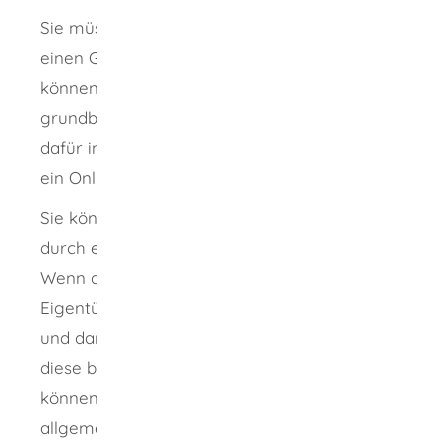
Sie müssen eine Grundbuchabschrift oder
einen Grundbuchausdruck beantragen. Dies
können Sie persönlich oder schriftlich tun. Die
grundbuchführenden Amtsgerichte stellen
dafür in ihrem jeweiligen Internetauftritt auch
ein Online-Formular zur Verfügung.
Sie können sich bei der Antragstellung auch
durch eine andere Person vertreten lassen.
Wenn diese Person im Grundbuch nicht als
Eigentümerin oder Eigentümer eingetragen
und damit antragsberechtigt ist, müssen Sie
diese bevollmächtigen. Eine Vollmacht
können Sie für diesen Einzelfall oder
allgemein als Vorsorgevollmacht erteilen.