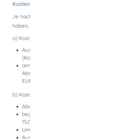
Kosten
Je nachdem, wo Sie den Antrag gestellt
haben, unterscheiden sich die Kosten.
a) Kosten beim Grundbuchamt:
Ausdruck oder unbeglaubigte Abschrift
(Kopie) aus dem Grundbuch: EUR 10,00
amtlicher Ausdruck oder beglaubigte
Abschrift (Kopie) aus dem Grundbuch:
EUR 20,00
b) Kosten beim Notar:
Abdruck: EUR 10,00
beglaubigter Ausdruck (Abdruck): EUR
15,00
Umsatzsteuer
Auslagen für den Abruf des Grundbuchs: