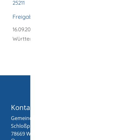
25211
Freigabevermerk
16.09.2024
Justizministerium Baden-
Württemeberg
Kontakt
Gemeinde Wellendingen
Schloßplatz 1
78669
Wellendingen