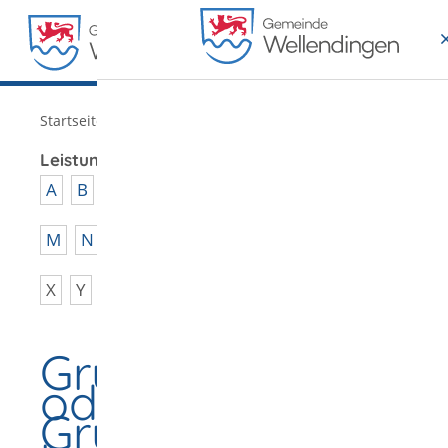
MENÜ
/
Startseite
Verwaltung
Leistungen von A - Z
A
B
C
D
E
F
G
H
I
J
K
L
M
N
O
P
Q
R
S
T
U
V
W
X
Y
Z
Grundbuchabschri
oder
Grundbuchausdru