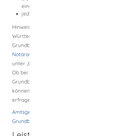
eingerichtet) oder
jede Notarin und jeder Notar
Hinweis: 13 Amtsgerichte führen in Baden-
Württemberg das Grundbuch. Das zuständige
Grundbuchamt finden Sie im Internet bei der
Notarauskunft der Bundesnotarkammer
unter „
Grundbuchamtssuche
“.
Ob bei einer Gemeinde eine
Grundbucheinsichtsstelle eingerichtet ist,
können Sie bei der Gemeindeverwaltung
erfragen oder im
Internet
abrufen.
Amtsgericht Sigmaringen -Grundbuchamt-
Grundbucheinsichtsstelle Wellendingen
Leistungsdetails