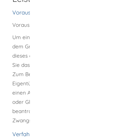
Voraussetzungen
Voraussetzung ist ein berechtigtes Interesse.
Um eine Abschrift oder einen Ausdruck aus
dem Grundbuch zu erhalten, müssen Sie
dieses glaubhaft darlegen. Im Zweifel müssen
Sie das berechtigte Interesse nachweisen.
Zum Beispiel als Eigentümerin oder
Eigentümer eines Grundstücks können Sie
einen Antrag stellen. Auch als Gläubigerin
oder Gläubiger können Sie eine Abschrift
beantragen, wenn Sie die
Zwangsvollstreckung betreiben wollen.
Verfahrensablauf