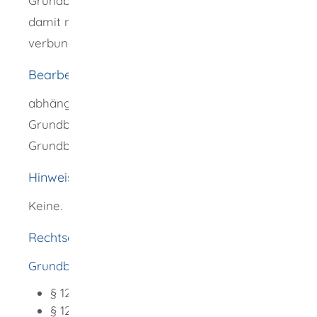
Grundbuchausdrucken anbieten, können
damit nicht unerhebliche Zusatzkosten
verbunden sein.
Bearbeitungsdauer
abhängig vom Geschäftsanfall beim
Grundbuchamt oder der
Grundbucheinsichtsstelle, meistens kurzfristig
Hinweise
Keine.
Rechtsgrundlage
Grundbuchordnung (GBO)
§ 12 Grundbucheinsicht und Abschrift
§ 12c Zuständigkeit und Erinnerung