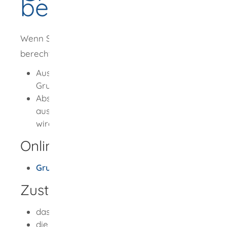
beantragen
Wenn Sie zur
Einsicht in das Grundbuch
berechtigt sind, können Sie daraus erhalten:
Ausdruck oder Abdruck, wenn das
Grundbuch maschinell geführt wird,
Abschrift, wenn das Grundbuch
ausnahmsweise noch in Papier geführt
wird.
Onlineantrag und Formulare
Grundbuchausdruck online beantragen
Zuständige Stelle
das Grundbuchamt oder
die Grundbucheinsichtsstelle (wenn