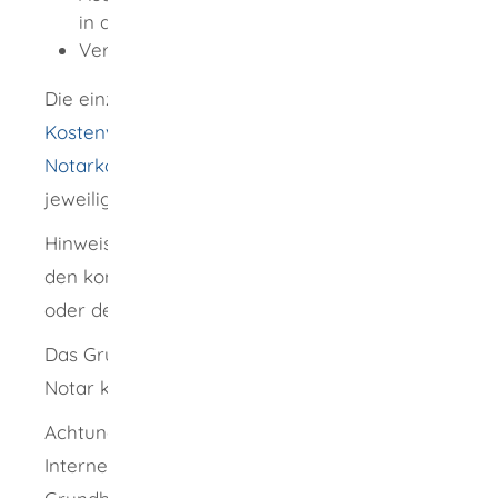
in der Regel EUR 8,00
Versandkosten wie etwaiges Porto
Die einzelnen Kostenarten können Sie im
Kostenverzeichnis zum Gerichts- und
Notarkostengesetz (GNotKG)
unter den
jeweiligen Nummern nachlesen.
Hinweis: Die Gesamtkosten sind immer von
den konkreten Dienstleistungen der Notarin
oder des Notars in Ihrem Einzelfall abhängig.
Das Grundbuchamt, die Notarin oder der
Notar kann einen Vorschuss verlangen.
Achtung: Wenn private Dienstleister im
Internet die Einholung von