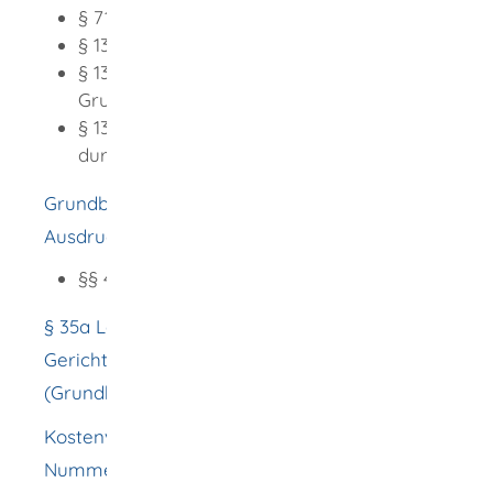
§ 71 Beschwerde
§ 131 Ausdruck und amtlicher Ausdruck
§ 132 anderes als örtlich zuständiges
Grundbuchamt
§ 133a Erteilung von Grundbuchabdrucken
durch Notare
Grundbuchverfügung (GBV) (Abschriften und
Ausdrucke aus dem Grundbuch)
§§ 44, 45, 78, 85
§ 35a Landesgesetz über die freiwillige
Gerichtsbarkeit (LFGG)
(Grundbucheinsichtsstelle)
Kostenverzeichnis (Anlage 1 zum GNotKG)
Nummern 17000 und 17001 bzw. 25210 und