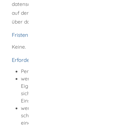
datenschutzrechtlichen Gründen in der Regel
auf dem Postweg und nicht unverschlüsselt
über das Internet.
Fristen
Keine.
Erforderliche Unterlagen
Personalausweis oder Reisepass
wenn Sie nicht der Eigentümer oder die
Eigentümerin sind: Unterlagen, aus denen
sich das berechtigte Interesse an der
Einsichtnahme ergibt
wenn Sie sich vertreten lassen:
schriftliche Vollmacht von der Person, die
einen Antrag stellen darf