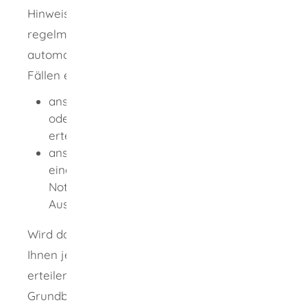
Hinweis:
Das Grundbuch wird inzwischen
regelmäßig in maschineller Form als
automatisierte Datei geführt. In solchen
Fällen erhalten Sie
anstelle der Abschrift einen Ausdruck
oder einen von Notarin oder Notar
erteilt
en Abdruck
anstelle einer beglaubigten Abschrift
einen amtlichen Ausdruck oder einen von
Notarin oder Notar erteilten beglaubigten
Ausdruck.
Wird das Grundbuch maschinell geführt, kann
Ihnen jedes Grundbuchamt einen Ausdruck
erteilen. Die Übersendung des
Grundbuchausdrucks erfolgt aus