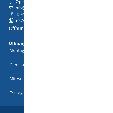
OpenStreetMap
info@wellendingen.de
(0
74
26) 94
02-0
(0
74
26) 94
02-25
Öffnungszeiten
Allgemeine Öffnungszeit
Öffnungszeiten
Montag
08:00 Uhr
-
12:00 Uhr
und
14:00 Uhr
-
18:00 Uhr
Dienstag
08:00 Uhr
-
12:00 Uhr
und
14:00 Uhr
-
16:00 Uhr
Mittwoch
08:00 Uhr
-
12:00 Uhr
und
14:00 Uhr
-
16:00 Uhr
Freitag
08:00 Uhr
-
12:00 Uhr