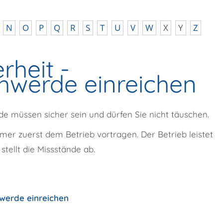
N
O
P
Q
R
S
T
U
V
W
X
Y
Z
rheit -
hwerde einreichen
e müssen sicher sein und dürfen Sie nicht täuschen.
mmer zuerst dem Betrieb vortragen.
Der Betrieb leistet
stellt die Missstände ab.
werde einreichen