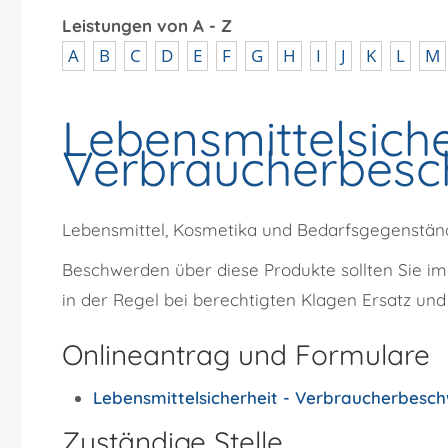
Leistungen von A - Z
A
B
C
D
E
F
G
H
I
J
K
L
M
Lebensmittelsiche
Verbraucherbesc
Lebensmittel, Kosmetika und Bedarfsgegenständ
Beschwerden über diese Produkte sollten Sie i
in der Regel bei berechtigten Klagen Ersatz und 
Onlineantrag und Formulare
Lebensmittelsicherheit - Verbraucherbesch
Zuständige Stelle