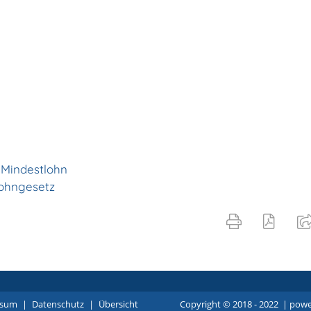
 Mindestlohn
lohngesetz
ssum
|
Datenschutz
|
Übersicht
Copyright © 2018 - 2022 |
p
owe