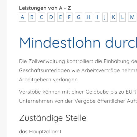
Leistungen von A - Z
A
B
C
D
E
F
G
H
I
J
K
L
M
Mindestlohn durc
Die Zollverwaltung kontrolliert die Einhaltung de
Geschäftsunterlagen wie Arbeitsverträge nehm
Arbeitgebern verlangen.
Verstöße können mit einer Geldbuße bis zu EUR
Unternehmen von der Vergabe öffentlicher Auf
Zuständige Stelle
das Hauptzollamt