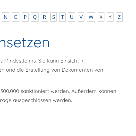
N
O
P
Q
R
S
T
U
V
W
X
Y
Z
hsetzen
s Mindestlohns. Sie kann Einsicht in
en und die Erstellung von Dokumenten von
 500.000 sanktioniert werden. Außerdem können
träge ausgeschlossen werden.