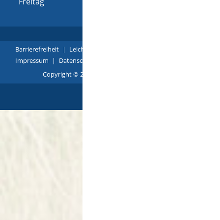
Freitag
08:00 Uhr
-
12:00 Uhr
Barrierefreiheit
|
Leichte Sprache
|
Gebärdensprache
|
Impressum
|
Datenschutz
|
Übersicht
Copyright © 2018 - 2022 |
p
owered by
Komm.ONE