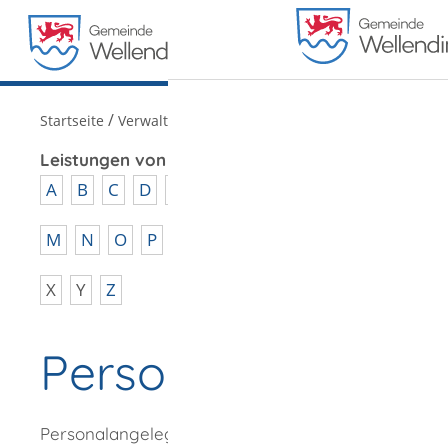
MENÜ
/
Startseite
Verwaltung
Leistungen von A - Z
A
B
C
D
E
F
G
H
I
J
K
L
M
N
O
P
Q
R
S
T
U
V
W
X
Y
Z
Personalsachbear
Personalangelegenheiten für das