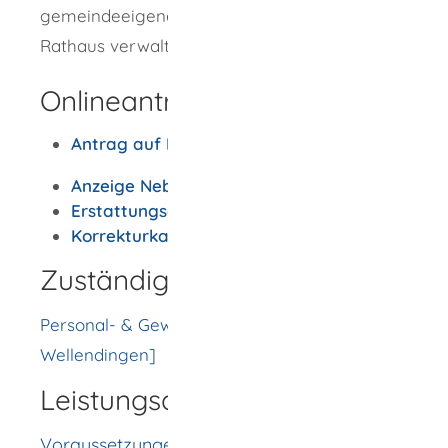
gemeindeeigene Personal werden auf dem
Rathaus verwaltet.
Onlineantrag und Formulare
Antrag auf Elternzeit
Anzeige Nebentätigkeit
Erstattungsantrag Reisekosten
Korrekturkarte
Zuständige Stelle
Personal- & Gewerbeamt [Gemeinde
Wellendingen]
Leistungsdetails
Voraussetzungen