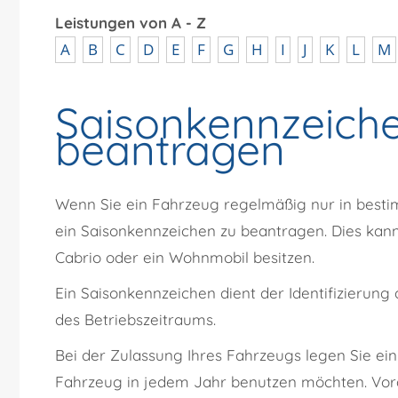
Leistungen von A - Z
A
B
C
D
E
F
G
H
I
J
K
L
M
Saisonkennzeiche
beantragen
Wenn Sie ein Fahrzeug regelmäßig nur in besti
ein Saisonkennzeichen zu beantragen. Dies kann 
Cabrio oder ein Wohnmobil besitzen.
Ein Saisonkennzeichen dient der Identifizierung
des Betriebszeitraums.
Bei der Zulassung Ihres Fahrzeugs legen Sie ein
Fahrzeug in jedem Jahr benutzen möchten. Vor