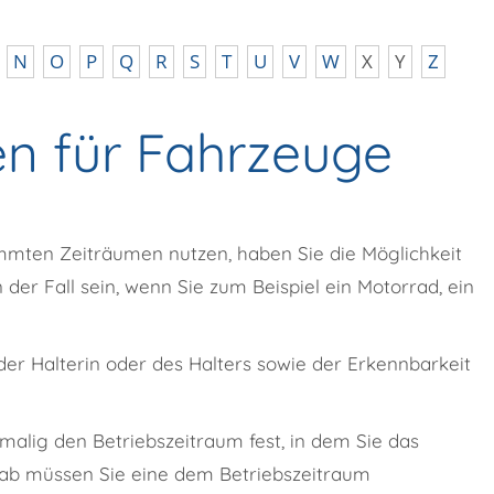
N
O
P
Q
R
S
T
U
V
W
X
Y
Z
n für Fahrzeuge
mmten Zeiträumen nutzen, haben Sie die Möglichkeit
der Fall sein, wenn Sie zum Beispiel ein Motorrad, ein
 der Halterin oder des Halters sowie der Erkennbarkeit
malig den Betriebszeitraum fest, in dem Sie das
ab müssen Sie eine dem Betriebszeitraum