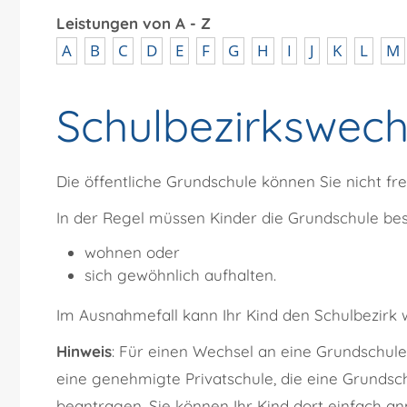
Leistungen von A - Z
A
B
C
D
E
F
G
H
I
J
K
L
M
Schulbezirkswech
Die öffentliche Grundschule können Sie nicht fre
In der Regel müssen Kinder die Grundschule besu
wohnen oder
sich gewöhnlich aufhalten.
Im Ausnahmefall kann Ihr Kind den Schulbezirk
Hinweis
: Für einen Wechsel an eine Grundschul
eine genehmigte Privatschule, die eine Grundsc
beantragen. Sie können Ihr Kind dort einfach an