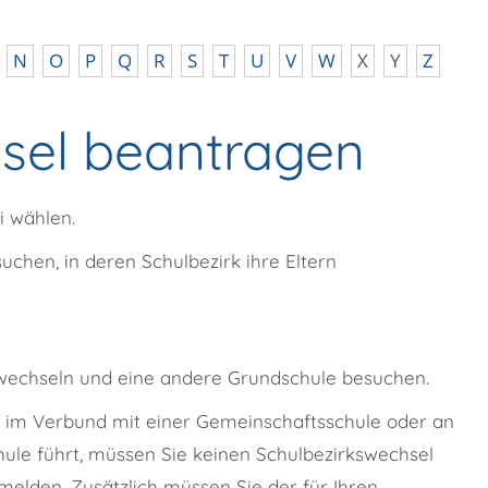
N
O
P
Q
R
S
T
U
V
W
X
Y
Z
sel beantragen
i wählen.
chen, in deren Schulbezirk ihre Eltern
 wechseln und eine andere Grundschule besuchen.
e im Verbund mit einer Gemeinschaftsschule oder an
hule führt, müssen Sie keinen Schulbezirkswechsel
melden. Zusätzlich müssen Sie der für Ihren