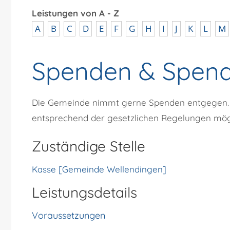
Leistungen von A - Z
A
B
C
D
E
F
G
H
I
J
K
L
M
Spenden & Spen
Die Gemeinde nimmt gerne Spenden entgegen. S
entsprechend der gesetzlichen Regelungen mögli
Zuständige Stelle
Kasse [Gemeinde Wellendingen]
Leistungsdetails
Voraussetzungen