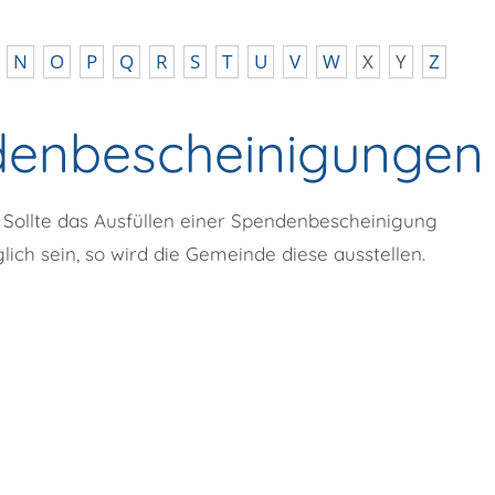
N
O
P
Q
R
S
T
U
V
W
X
Y
Z
denbescheinigungen
ollte das Ausfüllen einer Spendenbescheinigung
ch sein, so wird die Gemeinde diese ausstellen.