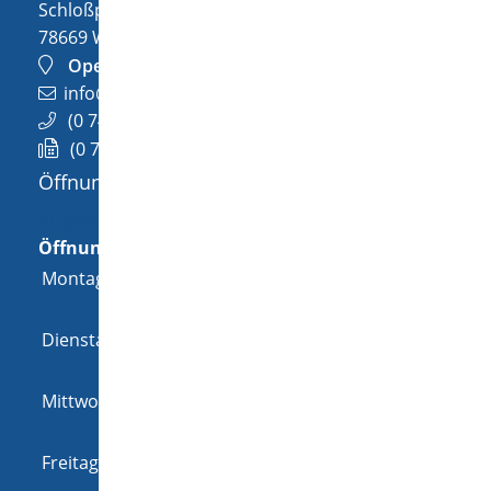
Schloßplatz 1
78669
Wellendingen
OpenStreetMap
info@wellendingen.de
(0
74
26) 94
02-0
(0
74
26) 94
02-25
Öffnungszeiten
Allgemeine Öffnungszeit
Öffnungszeiten
Montag
08:00 Uhr
-
12:00 Uhr
und
14:00 Uhr
-
18:00 Uhr
Dienstag
08:00 Uhr
-
12:00 Uhr
und
14:00 Uhr
-
16:00 Uhr
Mittwoch
08:00 Uhr
-
12:00 Uhr
und
14:00 Uhr
-
16:00 Uhr
Freitag
08:00 Uhr
-
12:00 Uhr