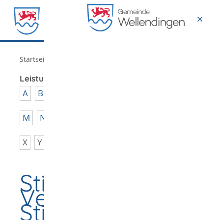
MENÜ
/
Startseite
Verwaltung
Leistungen von A - Z
A
B
C
D
E
F
G
H
I
J
K
L
M
N
O
P
Q
R
S
T
U
V
W
X
Y
Z
Stiftungen -
Verwalten der
Stiftungsmittel