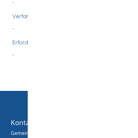
-
Verfahrensablauf
-
Erforderliche Unterlagen
-
Kontakt
Gemeinde Wellendingen