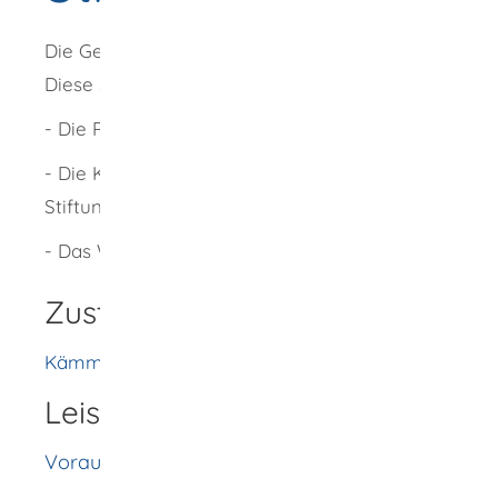
Die Gemeinde verwaltet drei Stiftungen.
Diese sind:
- Die Rio-Geiselmann-Stiftung
- Die Karl- Hilda- und Jochen Hermann
Stiftung
- Das Willi Geiselmann Vermächtnis
Zuständige Stelle
Kämmerei [Gemeinde Wellendingen]
Leistungsdetails
Voraussetzungen