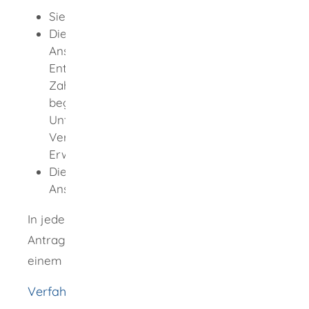
Sie leben dauernd getrennt.
Die Anspruchstellerin oder der
Anspruchsteller ist bedürftig.
Entscheidend sind Einkommen und
Zahlungsverpflichtungen der Unterhalt
begehrenden Partnerin oder des
Unterhalt begehrenden Partners und die
Verpflichtung zu eigener
Erwerbstätigkeit.
Die Anspruchsgegnerin oder der
Anspruchsgegner ist leistungsfähig.
In jedem Fall sollten Sie sich vor der
Antragstellung von einer Rechtsanwältin oder
einem Rechtsanwalt beraten lassen.
Verfahrensablauf