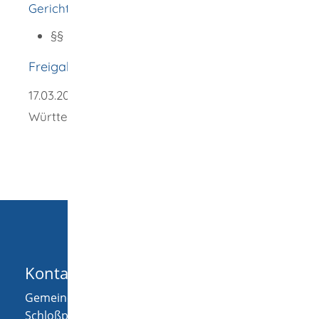
Gerichtsbarkeit (FamFG)
:
§§ 231 ff. Verfahren in Unterhaltssachen
Freigabevermerk
17.03.2026 Justizministerium Baden-
Württemberg
Kontakt
Gemeinde Wellendingen
Schloßplatz 1