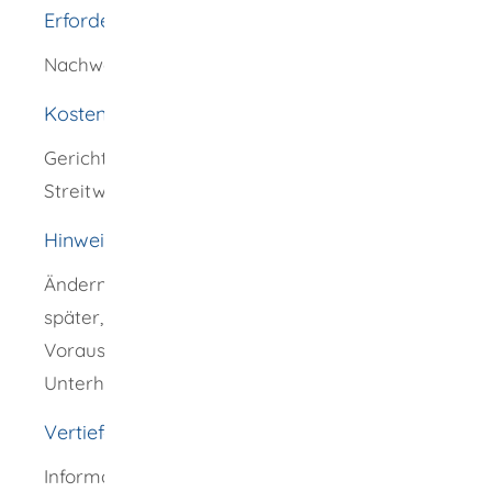
Erforderliche Unterlagen
Nachweise über Einkommen und Vermögen
Kosten
Gerichts- und Rechtsanwaltsgebühren nach
Streitwert
Hinweise
Ändern sich die Einkommensverhältnisse
später, können Sie unter bestimmten
Voraussetzungen die Abänderung eines
Unterhaltstitels verlangen.
Vertiefende Informationen
Informationen über die Möglichkeiten der