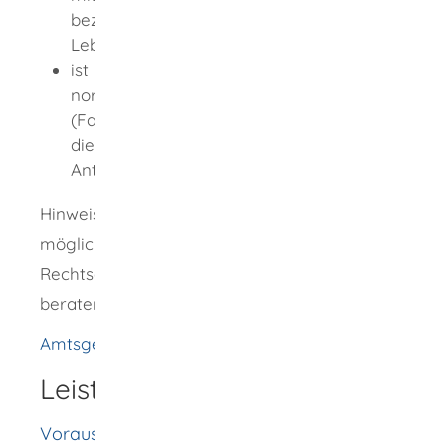
beziehungsweise der Aufhebung der
Lebenspartnerschaft befasst ist
ist kein Verfahren anhängig:
normalerweise das Amtsgericht
(Familiengericht), in dessen Bezirk sich
die Antragsgegnerin oder der
Antragsgegner gewöhnlich aufhält
Hinweis: Abweichungen im Einzelfall sind
möglich. Lassen Sie sich durch eine
Rechtsanwältin oder einen Rechtsanwalt
beraten.
Amtsgericht Rottweil
Leistungsdetails
Voraussetzungen