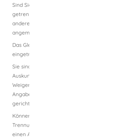
Sind Sie noch verheiratet, leben aber
getrennt? Dann kann die eine Person von der
anderen bereits vor der Scheidung einen
angemessenen Unterhalt verlangen.
Das Gleiche gilt, wenn Sie noch in einer
eingetragenen Lebenspartnerschaft leben.
Sie sind verpflichtet, sich dabei gegenseitig
Auskunft über Ihr Einkommen zu geben.
Weigern Sie sich, können die entsprechenden
Angaben im Wege eines Auskunftsantrags
gerichtlich geltend gemacht werden.
Können Sie sich nicht über die Höhe des
Trennungsunterhalts einigen, können Sie
einen Antrag an das Familiengericht stellen.