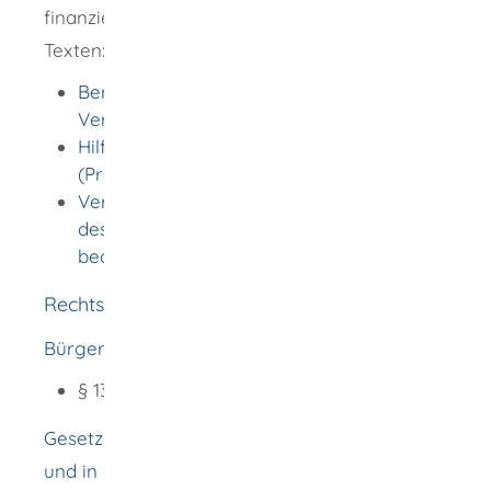
finanziellen Unterstützung finden Sie in den
Texten:
Beratungshilfe in außergerichtlichen
Verfahren
Hilfe bei der Prozessführung
(Prozesskostenhilfe)
Verfahrens- oder Prozesskostenvorschuss
des Ehegatten oder Lebenspartners
beantragen
Rechtsgrundlage
Bürgerliches Gesetzbuch (BGB)
:
§ 1361 Unterhalt bei Getrenntleben
Gesetz über das Verfahren in Familiensachen
und in den Angelegenheiten der freiwilligen