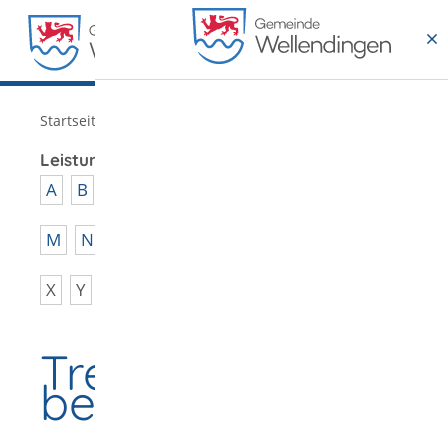
MENÜ
/
Startseite
Verwaltung
Leistungen von A - Z
A
B
C
D
E
F
G
H
I
J
K
L
M
N
O
P
Q
R
S
T
U
V
W
X
Y
Z
Trennungsunterha
beantragen