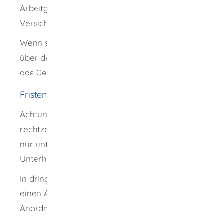
Arbeitgebern, der Arbeitsagentur oder bei
Versicherungen.
Wenn sich die Verfahrensbeteiligten nicht
über den Unterhalt einigen können, so trifft
das Gericht eine Entscheidung.
Fristen
Achtung: Machen Sie Ihren Anspruch
rechtzeitig geltend. Rückwirkend steht Ihnen
nur unter bestimmten Voraussetzungen
Unterhalt zu.
In dringenden Fällen besteht die Möglichkeit,
einen Antrag auf Erlass einer einstweiligen
Anordnung zu stellen.