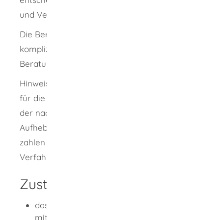
und Vermögensverhältnisse.
Die Berechnung des Unterhalts ist
kompliziert. Bitte nehmen Sie anwaltliche
Beratung in Anspruch.
Hinweis: Trennungsunterhalt ist der Unterhalt
für die Zeit vor der Scheidung. Den Unterhalt,
der nach einer Scheidung oder einer
Aufhebung der Lebenspartnerschaft zu
zahlen ist, müssen Sie in einem gesonderten
Verfahren geltend machen.
Zuständige Stelle
das Amtsgericht (Familiengericht), das
mit dem Scheidungsverfahren