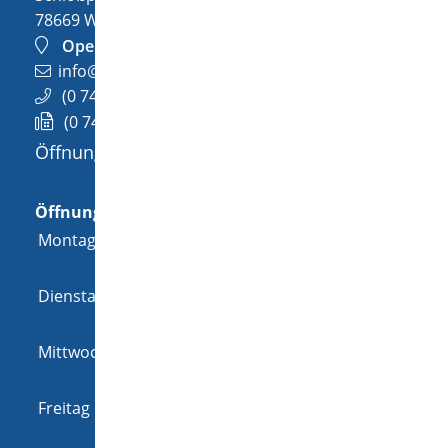
78669
Wellendingen
OpenStreetMap
info@wellendingen.de
(0
74
26) 94
02-0
(0
74
26) 94
02-25
Öffnungszeiten
Allgemeine Öffnungszeit
Öffnungszeiten
Montag
08:00 Uhr
-
12:00 Uhr
und
14:00 Uhr
-
18:00 Uhr
Dienstag
08:00 Uhr
-
12:00 Uhr
und
14:00 Uhr
-
16:00 Uhr
Mittwoch
08:00 Uhr
-
12:00 Uhr
und
14:00 Uhr
-
16:00 Uhr
Freitag
08:00 Uhr
-
12:00 Uhr