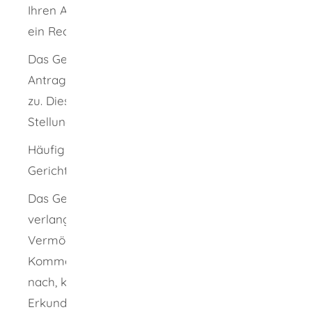
Ihren Antrag muss eine Rechtsanwältin oder
ein Rechtsanwalt bei Gericht einreichen.
Das Gericht stellt die Antragsschrift der
Antragsgegnerin oder dem Antragsgegner
zu. Diese erhalten die Möglichkeit zur
Stellungnahme.
Häufig findet ein Verhandlungstermin bei
Gericht statt.
Das Gericht kann von den Beteiligten
verlangen, über ihre Einkommens- und
Vermögensverhältnisse Auskunft zu geben.
Kommen Beteiligte dieser Verpflichtung nicht
nach, kann das Gericht selbständig
Erkundigungen einholen, zum Beispiel bei