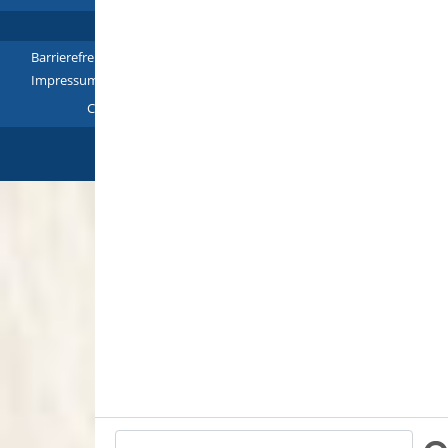
Barrierefreiheit
|
Leichte Sprache
|
Gebärdensprache
|
Impressum
|
Datenschutz
|
Übersicht
Copyright © 2018 - 2022 |
p
owered by
Komm.ONE