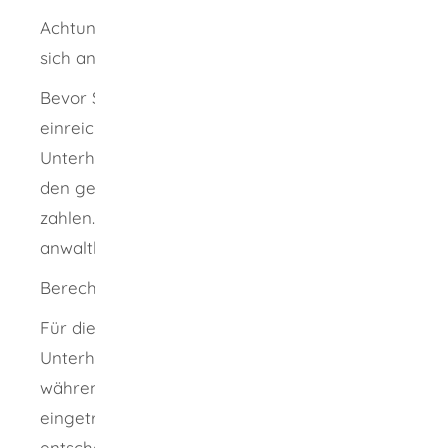
Achtung: In Unterhaltsverfahren müssen Sie
sich anwaltlich vertreten lassen.
Bevor Sie einen Antrag bei Gericht
einreichen, sollten Sie dem
Unterhaltsverpflichteten Gelegenheit geben,
den geschuldeten Unterhalt freiwillig zu
zahlen. Lassen Sie sich hierzu am besten
anwaltlich beraten.
Berechnungsgrundlage
Für die Berechnung des angemessenen
Unterhalts sind die Lebensverhältnisse
während der Ehe beziehungsweise der
eingetragenen Lebenspartnerschaft
entscheidend. Dies beinhaltet die Erwerbs-