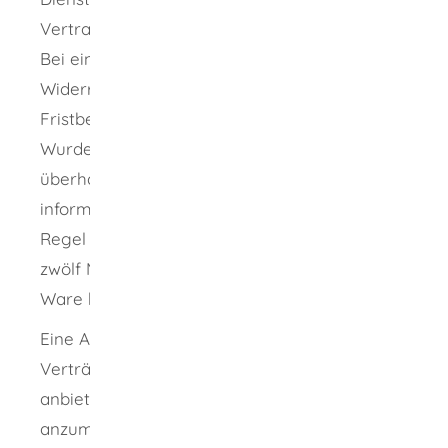
Vertragsabschlusses.
Bei einer späteren Information über das
Widerrufsrecht verschiebt sich der
Fristbeginn entsprechend nach hinten.
Wurden Sie nicht ordnungsgemäß oder
überhaupt nicht über Ihr Widerrufsrecht
informiert, erlischt das Widerrufsrecht in der
Regel erst ein Jahr später als üblich - nach
zwölf Monaten und 14 Tagen ab Erhalt der
Ware beziehungsweise ab Vertragsabschluss.
Eine Ausnahme gilt für Gewinnspieldienste:
Verträge, bei denen ein Unternehmen
anbietet, Sie zur Teilnahme an Gewinnspielen
anzumelden oder zu registrieren, die von