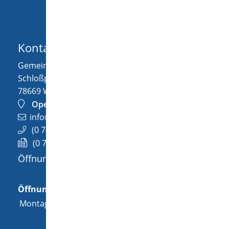
Kontakt
Gemeinde Wellendingen
Schloßplatz 1
78669
Wellendingen
OpenStreetMap
info@wellendingen.de
(0
74
26) 94
02-0
(0
74
26) 94
02-25
Öffnungszeiten
Allgemeine Öffnungszeit
Öffnungszeiten
Montag
08:00 Uhr
-
12:00 Uhr
und
14:00 Uhr
-
18:00 Uhr