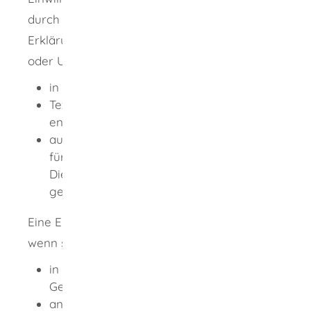
durch Bestätigung
einer vorformulierten
Erklärung
(
zum Beispiel durch Ankreuzen
oder Unterschreiben)
, wenn
s
ie
in einem separaten Text oder
Textabschnitt ohne anderen Inhalt
enthalten ist und
aus dem Text der Einwilligung klar wird,
für welche konkreten Produkte oder
Dienstleistungen welcher Unternehmen
geworben werden soll.
Eine Einwilligung ist in der Regel unwirksam,
wenn sie
in den Allgemeinen
Geschäftsbedingungen versteckt ist oder
an weitere Erklärungen wie zum Beispiel