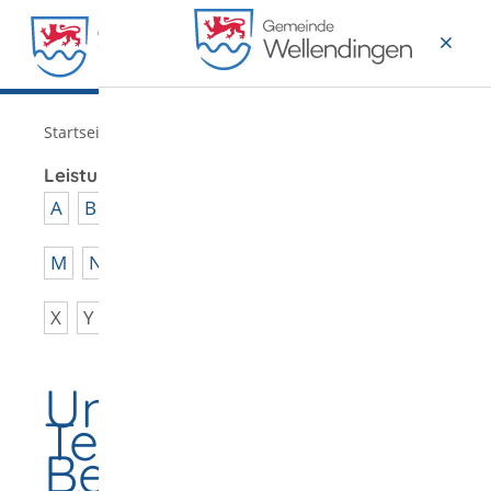
MENÜ
/
Startseite
Verwaltung
Leistungen von A - Z
A
B
C
D
E
F
G
H
I
J
K
L
M
N
O
P
Q
R
S
T
U
V
W
X
Y
Z
Unerwünschte
Telefonanrufe -
Beschwerde