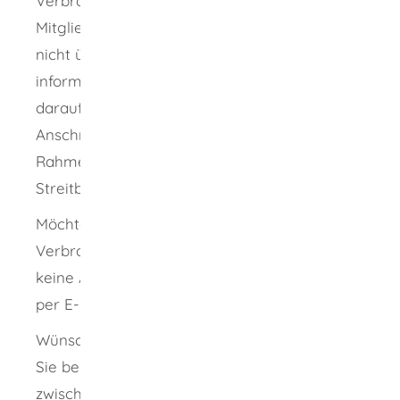
Verbraucherinnen und Verbraucher als Nicht-
Mitglieder der Wettbewerbszentrale werden
nicht über den Stand des Verfahrens
informiert. Die Wettbewerbszentrale weist
darauf hin, dass sie Ihren Namen und Ihre
Anschrift oder E-Mail-Adresse schon im
Rahmen einer außergerichtlichen
Streitbeilegung bekannt geben muss.
Möchten Sie ein Unternehmen der
Verbraucherzentrale melden und wünschen
keine Antwort oder Beratung, können Sie dies
per E-Mail unter info@vz-bw.de tun.
Wünschen Sie individuelle Beratung, haben
Sie bei der Verbraucherzentrale die Auswahl
zwischen