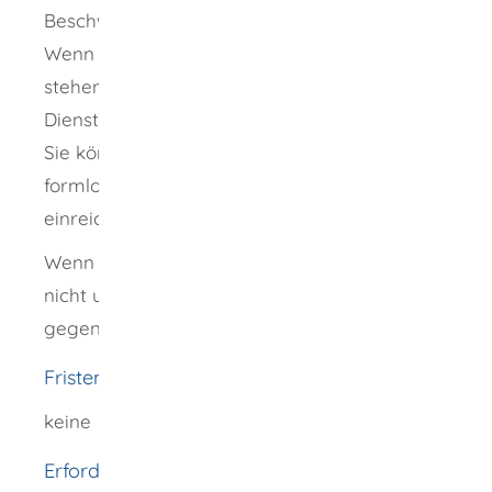
Beschwerdeformulare vorbereitet.
Wenn Sie sich auf dieser Seite regionalisieren,
stehen Ihnen diese unter Formulare & Online-
Dienste zur Verfügung.
Sie können Ihre Beschwerde aber auch
formlos durch Post, Telefax oder E-Mail
einreichen.
Wenn das Unternehmen die Werbeanrufe
nicht unterlässt, können Sie auch selbst
gegen das Unternehmen vorgehen.
Fristen
keine
Erforderliche Unterlagen