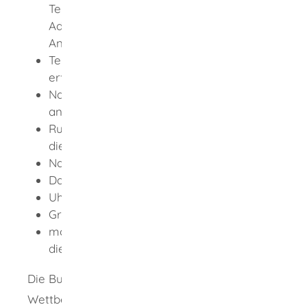
Telefonnummer, Faxnummer oder E-Mail-
Adresse, gegebenenfalls abweichende
Ansprechperson
Telefonnummer, auf die der Anruf
erfolgte
Name, Inhaberin oder Inhaber des
anrufenden Unternehmens
Rufnummer des Unternehmens
(wenn
diese nicht unterdrückt wurde)
Name des Anrufers oder der Anruferin
Datum des Anrufs
Uhrzeit des Anrufs
Grund des Anrufs: Was wurde beworben?
mögliches Vorliegen einer Einwilligung in
die Telefonwerbung
Die Bundesnetzagentur und die
Wettbewerbszentrale haben jeweils eigene