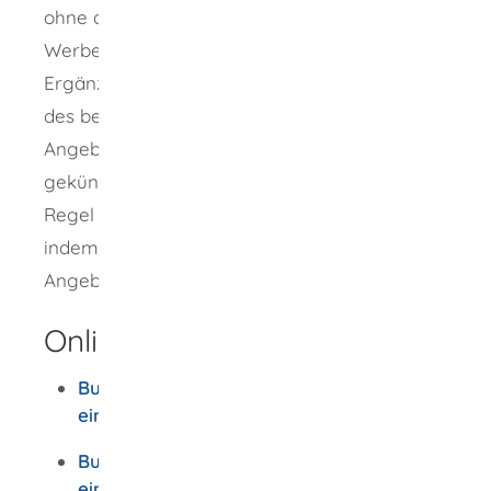
ohne ausdrückliche Einwilligung nicht zu
Werbezwecken anrufen. Dies gilt auch für
Ergänzungen, Änderungen und Ausweitungen
des bestehenden Vertrags oder neue
Angebote.
Auch nachdem Sie einen Vertrag
gekündigt haben, darf der Anbieter in der
Regel keine "Nachfasswerbung" betreiben,
indem er Ihnen telefonisch alternative
Angebote unterbreitet.
Onlineantrag und Formulare
Bundesnetzagentur - Beschwerde online
einreichen
Bundesnetzagentur Beschwerde
einreichen