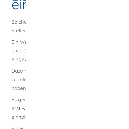
einreichen
Solche Anrufe können Sie den zuständigen
Stellen kostenlos melden.
Ein Werbeanruf ist zulässig, wenn Sie zuvor
ausdrücklich in die Telefonwerbung
eingewilligt haben.
Dazu müssen Sie Ihr Einverständnis speziell
zu telefonischen Werbeangeboten gegeben
haben.
Es genügt nicht, wenn der oder die Anrufende
erst während des Telefonats Ihre Zustimmung
einholt.
Einwilligen
können Sie in der Regel auch