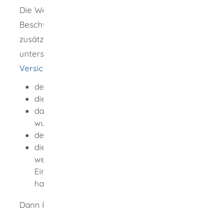
Die Wettbewerbszentrale verlangt bei einer
Beschwerde über unerlaubte Telefonwerbung
zusätzlich die Einsendung einer
unterschriebenen
eidesstattlichen
Versicherung
über
den Tag und die Uhrzeit des Anrufs,
die anrufende Person,
das Unternehmen, für welches angerufen
wurde,
den Gesprächsverlauf und
die Angabe, dass Sie gegenüber dem
werbenden Unternehmen keine
Einwilligung in Telefonwerbung erteilt
haben.
Dann kann sie gegebenenfalls schnell eine