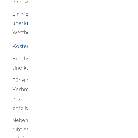
einstweilige gerichtliche Verfügung erwirken.
Ein
Merkblatt für einen Gesprächsvermerk bei
unerlaubten Telefonanrufen
stellt Ihnen die
Wettbewerbszentrale zur Verfügung.
Kosten
Beschwerden bei den zuständigen Stellen
sind kostenfrei.
Für eine individuelle Beratung bei der
Verbraucherzentrale können für Sie - aber
erst nach einer Terminvereinbarung - Kosten
anfallen.
Neben der persönlichen Beratung vor Ort,
gibt es die Möglichkeiten der Video-Beratung,