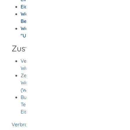
Eidesstattliche Versicherung (pdf)
Wettbewerbszentrale
Beschwerdeformular (online)
Wettbewerbszentrale Merkblatt
"Unerlaubte Telefonwerbung" (pdf)
Zuständige Stelle
Verbraucherzentrale Baden-
Württemberg e. V.
Zentrale zur Bekämpfung unlauteren
Wettbewerbs Frankfurt am Main e. V.
(Wettbewerbszentrale)
Bundesnetzagentur für Elektrizität, Gas,
Telekommunikation, Post und
Eisenbahnen
Verbraucherzentrale Baden-Württemberg