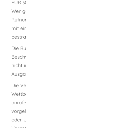
EUR 300.000 verhängen.
Wer gegen das Verbot der
Rufnummernunterdrückung verstößt, kann
mit einem Bußgeld von bis zu EUR 100.000
bestraft werden.
Die Bundesnetzagentur kann Sie als
Beschwerdeführerin oder Beschwerdeführer
nicht immer über den Verlauf und den
Ausgang des Verfahrens informieren.
Die Verbraucherzentrale und die
Wettbewerbszentrale können gegen das
anrufende Unternehmen zivilrechtlich
vorgehen, beispielsweise durch Abmahnung
oder Unterlassungsklage.