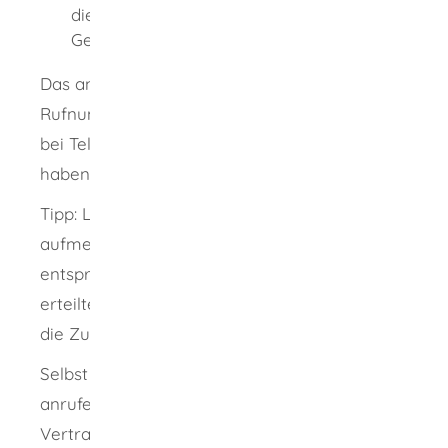
die Zustimmung zu einer telefonischen
Gewinnbenachrichtigung gekoppelt ist.
Das anrufende Unternehmen darf seine
Rufnummer nicht unterdrücken. Das gilt auch
bei Telefonwerbung, in die Sie eingewilligt
haben.
Tipp:
Lesen Sie das Kleingedruckte
aufmerksam und streichen Sie
entsprechende Textstellen durch. Eine
bereits
erteilte Einwilligung können Sie jederzeit für
die Zukunft widerrufen.
Selbst wenn zwischen Ihnen und dem
anrufenden Unternehmen ein
Vertragsverhältnis besteht, darf dieses Sie