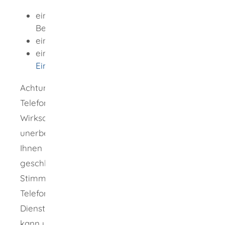
einer persönlichen Beratung in einer der
Beratungsstellen vor Ort,
einer
Telefonberatung
oder
einer E-Mail-Beratung mit
Online-
Eingabemaske
.
Achtung: Das Verbot der unerlaubten
Telefonwerbung beeinträchtigt nicht die
Wirksamkeit von Verträgen, die bei einem
unerbetenen Anruf möglicherweise zwischen
Ihnen und dem anrufenden Unternehmen
geschlossen werden.
Stimmen Sie im Verlauf eines solchen
Telefonats zu, Waren zu bestellen oder
Dienstleistungen in Anspruch zu nehmen,
kann unter Umständen ein verbindlicher