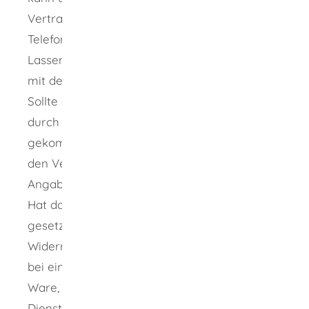
Vertrag zustande kommen.
Telefonisch vereinbarte Verträge sind gültig.
Lassen Sie sich daher auf keine Diskussion
mit dem Anrufer ein und legen Sie auf.
Sollte ein Unternehmen dennoch behaupten,
durch das Telefonat sei ein Vertrag zustande
gekommen, haben Sie in der Regel das Recht,
den Vertrag innerhalb von 14 Tagen ohne
Angabe von Gründen zu widerrufen.
Hat das Unternehmen Sie nach den
gesetzlichen Vorschriften über Ihr
Widerrufsrecht informiert, beginnt diese Frist
bei einem Kaufvertrag mit dem Erhalt der
Ware, bei einem Vertrag über
Dienstleistungen zum Zeitpunkt des