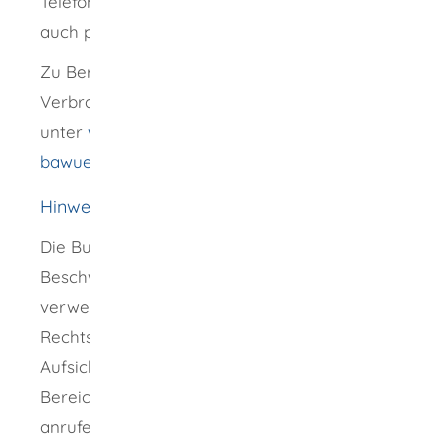
Telefonberatung sowie einer Online-Beratung,
auch per E-Mail.
Zu Beratung und Preisen informiert die
Verbraucherzentrale Baden-Württemberg
unter
www.verbraucherzentrale-
bawue.de/beratung-bw
.
Hinweise
Die Bundesnetzagentur nimmt Ihre
Beschwerde auf, registriert sie und geht
verwertbaren Hinweisen nach. Stellt sie einen
Rechtsverstoß fest, kann sie als staatliche
Aufsichts- und Regulierungsbehörde für den
Bereich der Telekommunikation gegen das
anrufende Unternehmen ein Bußgeld bis zu