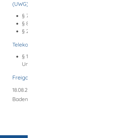
(UWG)
:
§ 7 Unzumutbare Belästigungen
§ 8 Beseitigung und Unterlassung
§ 20 Bußgeldvorschriften
Telekommunikationsgesetz (TKG)
:
§ 102 Rufnummernanzeige und
Unterdrückung
Freigabevermerk
18.08.2025 Ministerium für Ländlichen Raum
Baden-Württemberg