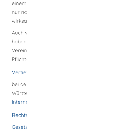
einem Dritten durchgeführt werden, können
nur noch durch Brief, Fax oder E-Mail
wirksam geschlossen werden (Textform).
Auch wenn Sie in einen Anruf eingewilligt
haben, können aus einer telefonischen
Vereinbarung bei Gewinnspieldiensten keine
Pflichten für Sie entstehen.
Vertiefende Informationen
bei der Verbraucherzentrale Baden-
Württemberg unter
"Spam: E-Mail-Müll im
Internet"
Rechtsgrundlage
Gesetz gegen den Unlauteren Wettbewerb