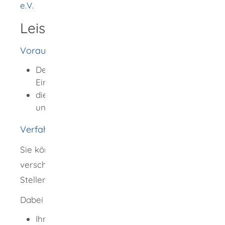
e.V.
Leistungsdetails
Voraussetzungen
Der Werbeanruf erfolgt ohne Ihre
Einwilligung oder
die anrufende Firma hat ihre Rufnummer
unterdrückt.
Verfahrensablauf
Sie können eine Beschwerde über
verschiedene Wege an die zuständigen
Stellen richten.
Dabei sollten Sie folgende Angaben machen:
Ihre Kontaktdaten: Anschrift sowie