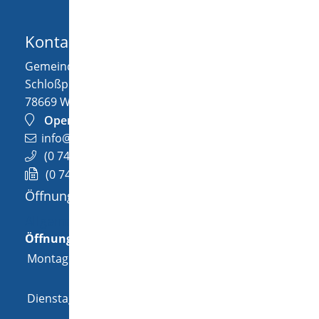
Kontakt
Gemeinde Wellendingen
Schloßplatz 1
78669
Wellendingen
OpenStreetMap
info@wellendingen.de
(0
74
26) 94
02-0
(0
74
26) 94
02-25
Öffnungszeiten
Allgemeine Öffnungszeit
Öffnungszeiten
Montag
08:00 Uhr
-
12:00 Uhr
und
14:00 Uhr
-
18:00 Uhr
Dienstag
08:00 Uhr
-
12:00 Uhr
und
14:00 Uhr
-
16:00 Uhr