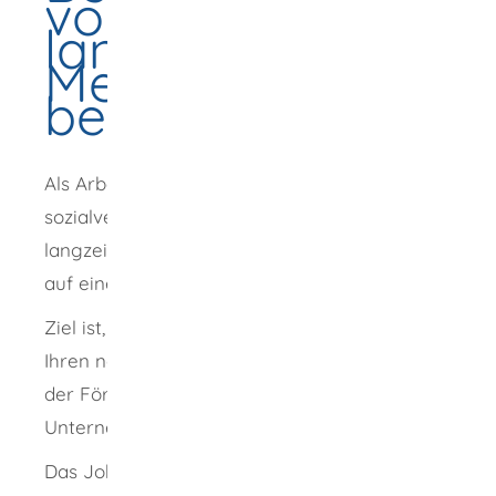
von
langzeitarbeitslos
Menschen
beantragen
Als Arbeitgeber können Sie durch eine
sozialversicherungspflichtige Beschäftigung
langzeitarbeitslosen Menschen die Chance
auf einen neuen Berufsstart eröffnen.
Ziel ist, dass Sie Ihre neue Mitarbeiterin oder
Ihren neuen Mitarbeiter auch nach dem Ende
der Förderung möglichst dauerhaft in Ihrem
Unternehmen beschäftigen.
Das Jobcenter kann Ihnen dafür einen Teil