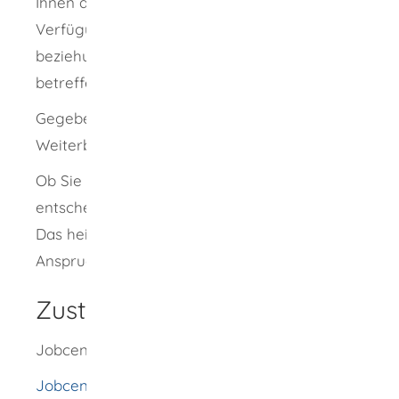
Ihnen als Ansprechpartner bei Fragen zur
Verfügung, die die geförderte Mitarbeiterin
beziehungsweise den geförderten Mitarbeiter
betreffen.
Gegebenenfalls kann auch eine berufliche
Weiterbildung gefördert werden.
Ob Sie die Förderung bekommen können,
entscheidet allein Ihr zuständiges Jobcenter.
Das heißt, Sie haben keinen rechtlichen
Anspruch darauf.
Zuständige Stelle
Jobcenter
Jobcenter Landkreis Rottweil