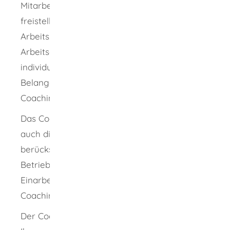
Mitarbeiter für das Coaching von der Arbeit
freistellen, beim Coaching während der
Arbeitszeit unter Fortzahlung des
Arbeitsentgelts. Der Coachingbedarf wird
individuell festgelegt. Ihre unternehmerischen
Belange werden bei der Terminierung des
Coachings berücksichtigt.
Das Coaching wird so ausgestaltet, dass es
auch die spezifischen Anforderungen
berücksichtigt, die Sie beziehungsweise Ihr
Betrieb an das Personal stellen. Die fachliche
Einarbeitung ist jedoch nicht Inhalt des
Coachings.
Der Coach bindet Sie bei Bedarf ein und steht