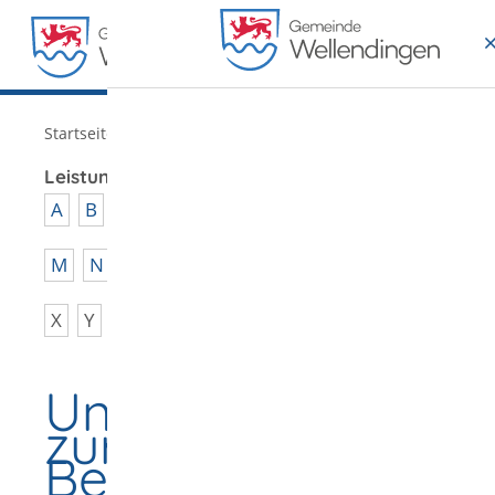
MENÜ
/
Startseite
Verwaltung
Leistungen von A - Z
A
B
C
D
E
F
G
H
I
J
K
L
M
N
O
P
Q
R
S
T
U
V
W
X
Y
Z
Unterstützung
zur
Beschäftigung