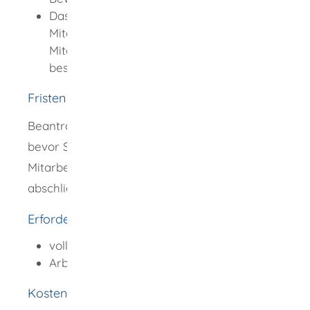
Das Jobcenter vermittelt Ihrer
Mitarbeiterin beziehungsweise Ihrem
Mitarbeiter das
beschäftigungsbegleitende Coaching.
Fristen
Beantragen Sie den Lohnkostenzuschuss,
bevor Sie den Arbeitsvertrag mit Ihrer neuen
Mitarbeiterin oder Ihrem neuen Mitarbeiter
abschließen.
Erforderliche Unterlagen
vollständig ausgefüllter Antrag
Arbeitsvertrag
Kosten