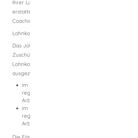
Ihrer Lohnkosten in den ersten 2 Jahren
erstatten und finanziert außerdem ein
Coaching.
Lohnkostenzuschuss für 2 Jahre
Das Jobcenter kann Ihnen 2 Jahre lang
Zuschüsse zu den Lohnkosten gewähren. Der
Lohnkostenzuschuss wird monatlich
ausgezahlt und beträgt
im 1. Arbeitsjahr 75 Prozent des
regelmäßig zu berücksichtigenden
Arbeitsentgelts und
im 2. Arbeitsjahr 50 Prozent des
regelmäßig zu berücksichtigenden
Arbeitsentgelts.
Die Förderung deckt mit einem