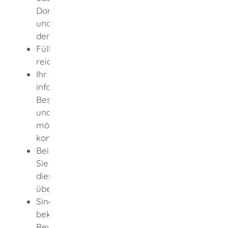
Dort werden Sie zur Förderung beraten
und erhalten das Antragsformular oder
den Antrag online.
Füllen Sie den Förderantrag aus und
reichen Sie ihn beim Jobcenter ein.
Ihr Jobcenter prüft Ihren Antrag und
informiert Sie, ob das
Beschäftigungsverhältnis förderfähig ist
und die Person, die Sie einstellen
möchten, für diese Förderung in Frage
kommt.
Bei einer positiven Rückmeldung können
Sie den Arbeitsvertrag abschließen und
diesen umgehend an das Jobcenter
übersenden.
Sind alle Voraussetzungen erfüllt,
bekommen Sie vom Jobcenter einen
Bewilligungsbescheid.