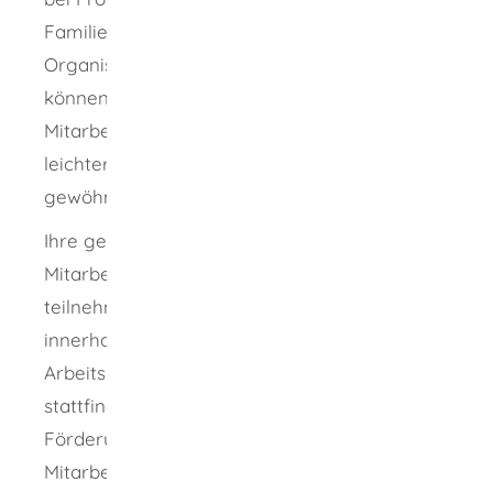
Familie oder bei Schwierigkeiten mit der
Organisation des Alltags unterstützt. So
können sich Ihre neuen Mitarbeiterinnen und
Mitarbeiter nach langer Arbeitslosigkeit
leichter wieder an den Arbeitsalltag
gewöhnen.
Ihre geförderten Mitarbeiterinnen und
Mitarbeiter sollen an diesem Coaching
teilnehmen. Das Coaching kann grundsätzlich
innerhalb oder außerhalb der Arbeitszeit, am
Arbeitsplatz oder an einem anderen Ort
stattfinden. In den ersten 6 Monaten der
Förderung müssen Sie Ihre geförderte
Mitarbeiterin oder Ihren geförderten