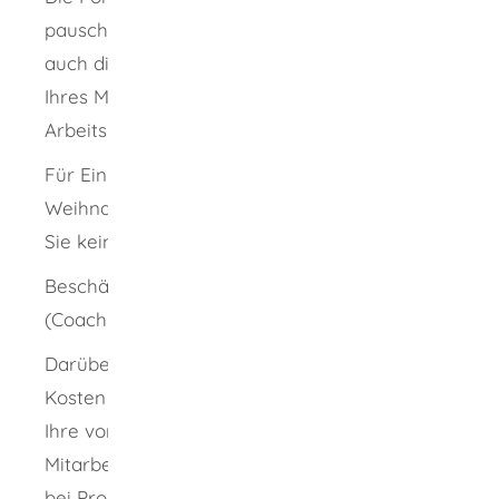
pauschalierten Sozialversicherungsbeitrag
auch die Absicherung Ihrer Mitarbeiterin oder
Ihres Mitarbeiters ab (außer: Beitrag zur
Arbeitslosenversicherung).
Für Einmalzahlungen wie zum Beispiel
Weihnachtsgeld oder Urlaubsgeld bekommen
Sie keinen Zuschuss.
Beschäftigungsbegleitende Betreuung
(Coaching)
Darüber hinaus übernimmt das Jobcenter die
Kosten für ein zweijähriges Coaching, dass
Ihre vormals langzeitarbeitslosen
Mitarbeiterinnen und Mitarbeiter zum Beispiel
bei Problemen am neuen Arbeitsplatz, in der