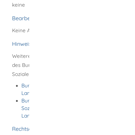
keine
Bearbeitungsdauer
Keine Angaben
Hinweise
Weitere Hinweise finden Sie auf der Webseite
des Bundesministeriums für Arbeit und
Soziales und der Bundesagentur für Arbeit:
Bundesagentur für Arbeit: Förderung von
Langzeitarbeitslosen
Bundesministerium für Arbeit und
Soziales: Eingliederung von
Langzeitarbeitslosen
Rechtsgrundlage