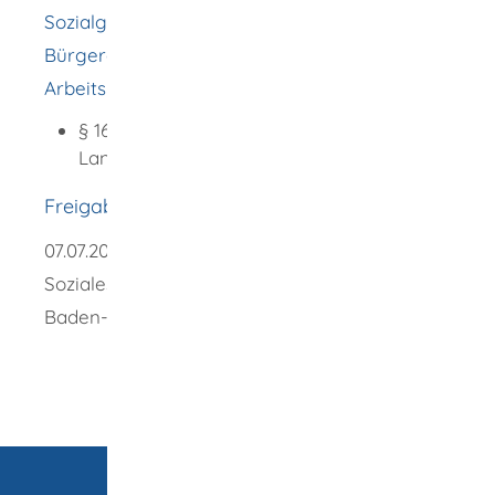
Sozialgesetzbuch (SGB) Zweites Buch (II) -
Bürgergeld, Grundsicherung für
Arbeitsuchende:
§ 16e Eingliederung von
Langzeitarbeitslosen
Freigabevermerk
07.07.2025 Bundesministerium für Arbeit und
Soziales (BMAS) und Wirtschaftsministerium
Baden-Württemberg