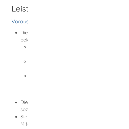
Leistungsdetails
Voraussetzungen
Die Person, für die Sie die Förderung
bekommen möchten, muss
zum Zeitpunkt Ihrer Antragstellung
Bürgergeld erhalten
seit mindestens 2 Jahren arbeitslos
sein und,
trotz der Vermittlungsbemühungen
des Jobcenters noch keine
Beschäftigung aufgenommen haben.
Die Beschäftigung muss
sozialversicherungspflichtig sein.
Sie müssen die Mitarbeiterin oder den
Mitarbeiter für mindestens 2 Jahre