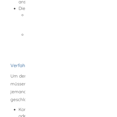
anstellen.
Die Förderung ist ausgeschlossen, wenn
Sie ein bestehendes Arbeitsverhältnis
beenden, um einen
Lohnkostenzuschuss zu erhalten oder
Sie eine Person einstellen möchten,
die in den letzten 4 Jahren mehr als 3
Monate versicherungspflichtig bei
Ihnen beschäftigt war.
Verfahrensablauf
Um den Lohnkostenzuschuss zu bekommen,
müssen Sie einen Antrag stellen, bevor Sie
jemanden einstellen und der Arbeitsvertrag
geschlossen wird.
Kontaktieren Sie Ihre Ansprechpartnerin
oder Ihren Ansprechpartner im Jobcenter.