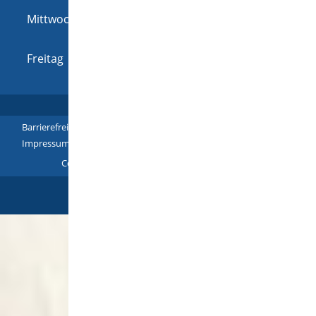
Mittwoch
08:00 Uhr
-
12:00 Uhr
und
14:00 Uhr
-
16:00 Uhr
Freitag
08:00 Uhr
-
12:00 Uhr
Barrierefreiheit
|
Leichte Sprache
|
Gebärdensprache
|
Impressum
|
Datenschutz
|
Übersicht
Copyright © 2018 - 2022 |
p
owered by
Komm.ONE