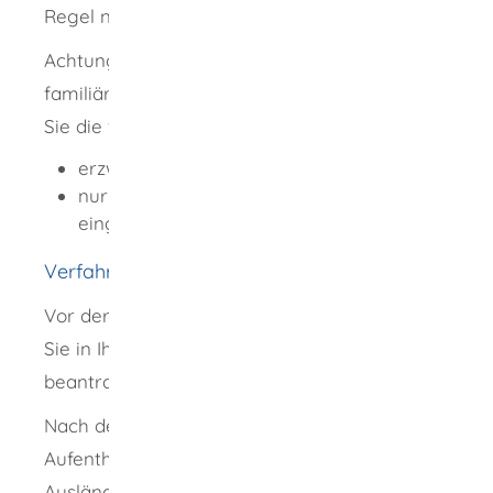
Regel nicht gesichert sein.
Achtung:
Eine Aufenthaltserlaubnis aus
familiären Gründen erhalten Sie nicht, wenn
Sie die verwandtschaftliche Beziehung
erzwungen haben oder
nur für den Nachzug nach Deutschland
eingegangen sind.
Verfahrensablauf
Vor der Einreise nach Deutschland müssen
Sie in Ihrem Heimatland ein
nationales Visum
beantragen.
Nach der Einreise müssen Sie den
Aufenthaltstitel schriftlich bei der
Ausländerbehörde beantragen, bevor Ihr