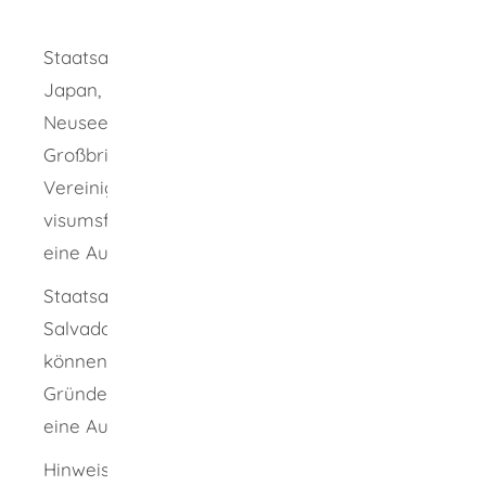
nachziehenden Person
Staatsangehörige von Australien, Israel,
Japan, Kanada, der Republik Korea, von
Neuseeland, des Vereinigten Königreichs
Großbritannien und Nordirland und der
Vereinigten Staaten von Amerika können
visumsfrei nach Deutschland einreisen und
eine Aufenthaltserlaubnis beantragen.
Staatsangehörige aus Andorra, Brasilien, El
Salvador, Honduras, Monaco und San Marino
können für einen Nachzug aus familiären
Gründen ebenfalls visumsfrei einreisen und
eine Aufenthaltserlaubnis beantragen.
Hinweis:
Ihr Lebensunterhalt muss in der