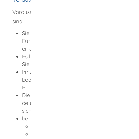
Voraussetzungen für die Aufenthaltserlaubnis
sind:
Sie erfüllen die Pass- und Visumpflicht.
Für die Passpflicht reicht es, wenn Sie
einen Ausweisersatz besitzen.
Es liegt kein Ausweisungsinteresse gegen
Sie vor.
Ihr Aufenthalt gefährdet oder
beeinträchtigt nicht die Interessen der
Bundesrepublik Deutschland.
Die Person, der Sie nachziehen, hat die
deutsche Staatsangehörigkeit und hält
sich gewöhnlich in Deutschland auf.
bei Ehegattennachzug zusätzlich:
Mindestalter beider Eheleute: 18 Jahre
einfache Deutschkenntnisse
der