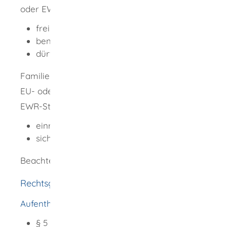
oder EWR-Staat angehören: Sie können
frei einreisen,
benötigen keine Aufenthaltserlaubnis und
dürfen in Deutschland arbeiten.
Familienmitglieder von Angehörigen eines
EU- oder EWR-Staates, die keinem EU-oder
EWR-Staat angehören: Sie dürfen
einreisen und
sich in Deutschland aufhalten.
Beachten Sie die Einreisebestimmungen.
Rechtsgrundlage
Aufenthaltsgesetz (AufenthG)
:
§ 5 Allgemeine