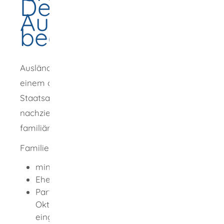
Deutschen) -
Aufenthaltserlaubn
beantragen
Ausländische Familienangehörige können
einem oder einer deutschen
Staatsangehörigen nach Deutschland
nachziehen und eine Aufenthaltserlaubnis aus
familiären Gründen erhalten.
Familienangehörige sind in diesem Fall:
minderjährige Kinder,
Ehegatten,
Partnerin oder Partner einer vor dem 1.
Oktober 2017 geschlossenen
eingetragenen
Lebenspartnerschaft
im