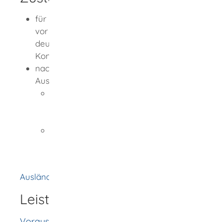
für die Erteilung eines nationalen Visums
vor der Einreise in das Bundesgebiet: die
deutsche Auslandsvertretung (Botschaft,
Konsulat)
nach der Einreise: die Ausländerbehörde
Ausländerbehörde ist
wenn Sie in einem Stadtkreis oder in
einer Großen Kreisstadt wohnen: die
Stadtverwaltung
wenn Sie in einer kreisangehörigen
Stadt oder Gemeinde wohnen: das
Landratsamt
Ausländerbehörde [Landratsamt Rottweil]
Leistungsdetails
Voraussetzungen