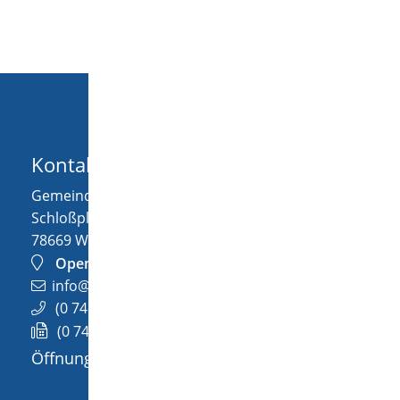
Kontakt
Gemeinde Wellendingen
Schloßplatz 1
78669
Wellendingen
OpenStreetMap
info@wellendingen.de
(0
74
26) 94
02-0
(0
74
26) 94
02-25
Öffnungszeiten
Allgemeine Öffnungszeit