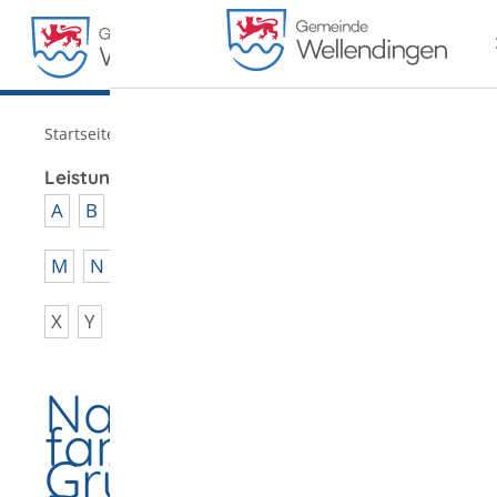
MENÜ
/
Startseite
Verwaltung
Leistungen von A - Z
A
B
C
D
E
F
G
H
I
J
K
L
M
N
O
P
Q
R
S
T
U
V
W
X
Y
Z
Nachzug aus
familiären
Gründen (zu