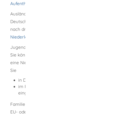
Aufenthaltstitel (eAT) beantragen
".
Ausländische Staatsangehörige, die mit
Deutschen eine Familie bilden: Sie können
nach drei Jahren eine
Niederlassungserlaubnis
beantragen.
Jugendliche ausländische Staatsangehörige:
Sie können unter erleichterten Bedingungen
eine Niederlassungserlaubnis erhalten, wenn
Sie
in Deutschland aufgewachsen oder
im Rahmen des Kindernachzugs
eingereist sind.
Familienmitglieder von Angehörigen eines
EU- oder EWR-Staates, die selbst einem EU-