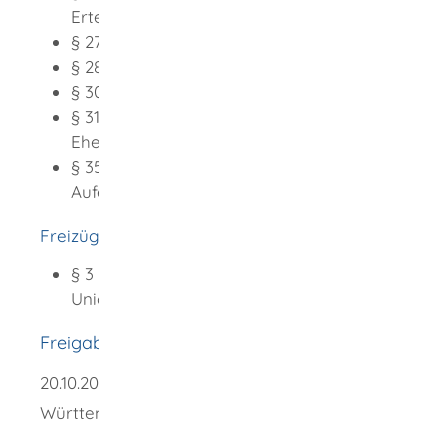
Erteilungsvoraussetzungen
§ 27 Grundsatz des Familiennachzugs
§ 28 Familiennachzug zu Deutschen
§ 30 Ehegattennachzug
§ 31 Eigenständiges Aufenthaltsrecht der
Ehegatten
§ 35 Eigenständiges, unbefristetes
Aufenthaltsrecht der Kinder
Freizügigkeitsgesetz/EU (FreizügG/EU)
§ 3 Familienangehörige von
Unionsbürgern
Freigabevermerk
20.10.2025 Justizministerium Baden-
Württemberg