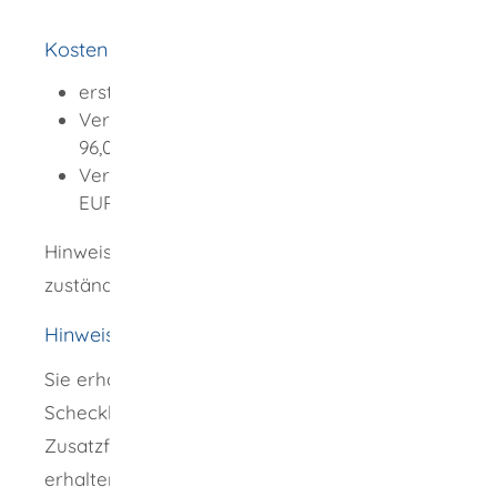
nachziehenden Person
Kosten
erstmalige Erteilung: EUR 100,00
Verlängerung um bis zu drei Monate: EUR
96,00
Verlängerung um mehr als drei Monate:
EUR 93,00
Hinweis: Nur in Ausnahmefällen kann Sie die
zuständige Stelle von den Kosten befreien.
Hinweise
Sie erhalten den Aufenthaltstitel als
Scheckkarte mit elektronischen
Zusatzfunktionen. Nähere Informationen dazu
erhalten Sie unter "
Elektronischen