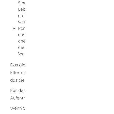
Sinne des ehemaligen deutschen
Lebenspartnerschaftsgesetzes, die nun
auf Wunsch in eine Ehe umgewandelt
werden könnte,
Partnerin oder Partner einer nach
ausländischem Recht staatlich
anerkannten Lebenspartnerschaft, die der
deutschen eingetragenen Ehe im
Wesentlichen entspricht.
Das gleiche gilt für Sie als sorgeberechtigte
Eltern eines minderjährigen ledigen Kindes,
das die deutsche Staatsangehörigkeit hat.
Für den Nachzug benötigen Sie eine
Aufenthaltserlaubnis.
Wenn Sie die Aufenthaltserlaubnis erhalten,