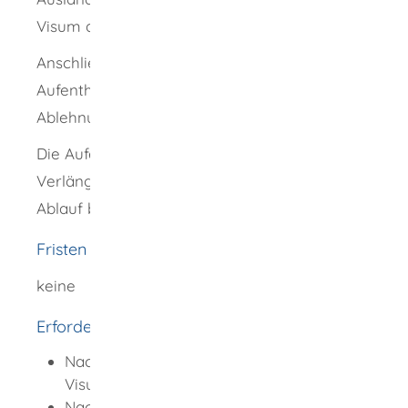
Visum abläuft.
Anschließend erhalten Sie entweder die
Aufenthaltserlaubnis oder einen
Ablehnungsbescheid.
Die Aufenthaltserlaubnis ist befristet. Eine
Verlängerung müssen Sie rechtzeitig vor
Ablauf bei der Ausländerbehörde beantragen.
Fristen
keine
Erforderliche Unterlagen
Nachweis der Erfüllung der Pass- und
Visumpflicht
Nachweis, dass kein