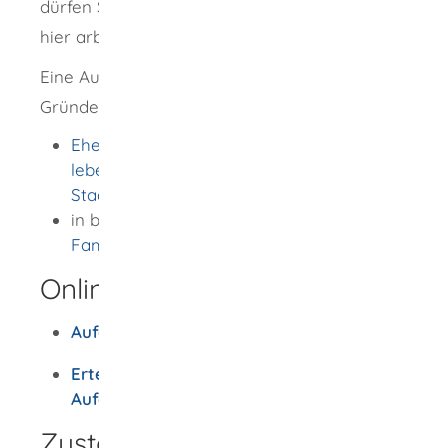
dürfen Sie nach Deutschland nachziehen und
hier arbeiten.
Eine Aufenthaltserlaubnis aus familiären
Gründen können auch
Ehegatten und Kinder von in Deutschland
lebenden ausländischen
Staatsangehörigen
und
in besonderen Härtefällen
sonstige
Familienangehörige
erhalten.
Onlineantrag und Formulare
Aufenthaltstitel beantragen
Erteilung bzw. Verlängerung eines
Aufenthaltstitels - Antrag
Zuständige Stelle