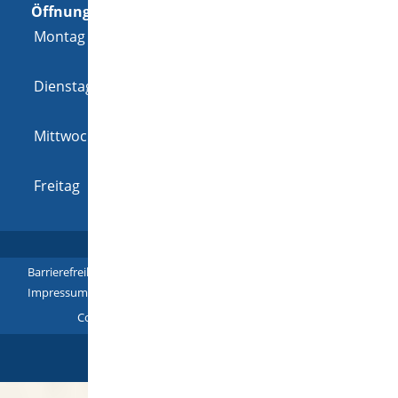
Öffnungszeiten
Montag
08:00 Uhr
-
12:00 Uhr
und
14:00 Uhr
-
18:00 Uhr
Dienstag
08:00 Uhr
-
12:00 Uhr
und
14:00 Uhr
-
16:00 Uhr
Mittwoch
08:00 Uhr
-
12:00 Uhr
und
14:00 Uhr
-
16:00 Uhr
Freitag
08:00 Uhr
-
12:00 Uhr
Barrierefreiheit
|
Leichte Sprache
|
Gebärdensprache
|
Impressum
|
Datenschutz
|
Übersicht
Copyright © 2018 - 2022 |
p
owered by
Komm.ONE