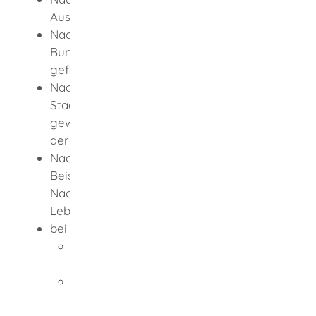
Ausweisungsinteresse gegen Sie vorliegt
Nachweis, dass Sie die Interessen der
Bundesrepublik Deutschland nicht
gefährden oder beeinträchtigen
Nachweis der deutschen
Staatsangehörigkeit und des
gewöhnlichen Aufenthalts in Deutschland
der Person, zu der Sie nachziehen
Nachweis der Familienzugehörigkeit (zum
Beispiel Geburts- und Eheurkunden,
Nachweis einer eingetragenen
Lebenspartnerschaft)
bei Ehegattennachzug zusätzlich:
Nachweis des Mindestalters beider
Eheleute
Nachweis von einfachen
Deutschkenntnissen der