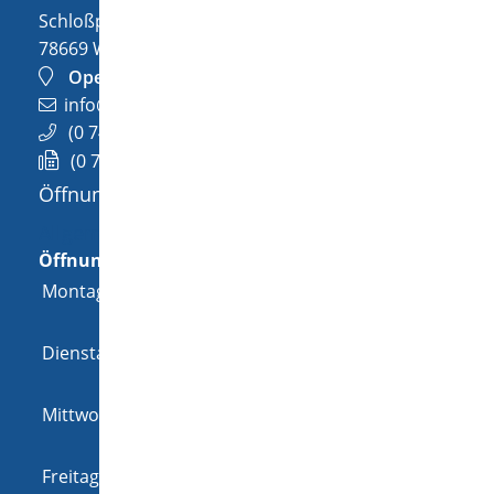
Schloßplatz 1
78669
Wellendingen
OpenStreetMap
info@wellendingen.de
(0
74
26) 94
02-0
(0
74
26) 94
02-25
Öffnungszeiten
Allgemeine Öffnungszeit
Öffnungszeiten
Montag
08:00 Uhr
-
12:00 Uhr
und
14:00 Uhr
-
18:00 Uhr
Dienstag
08:00 Uhr
-
12:00 Uhr
und
14:00 Uhr
-
16:00 Uhr
Mittwoch
08:00 Uhr
-
12:00 Uhr
und
14:00 Uhr
-
16:00 Uhr
Freitag
08:00 Uhr
-
12:00 Uhr