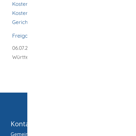
Kostenverzeichnisses zum Gesetz über
Kosten der freiwilligen Gerichtsbarkeit für
Gerichte und Notare (GNotKG)
Freigabevermerk
06.07.2026
Justizministerium Baden-
Württemberg
Kontakt
Gemeinde Wellendingen