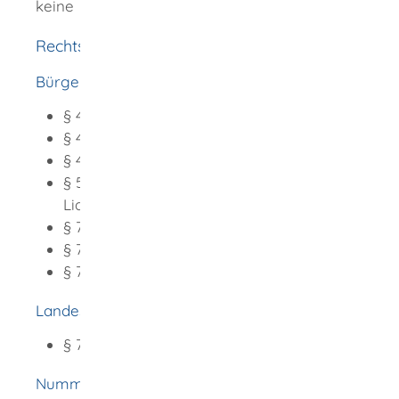
keine
Rechtsgrundlage
Bürgerliches Gesetzbuch (BGB)
:
§ 47
Liquidation
§ 48 Liquidatoren
§ 49 Aufgaben der Liqudatoren
§ 50 Bekanntmachung des Vereins in
Liquidation
§ 74 Eintragung der Auflösung
§ 76 Eintragung der Liquidatoren
§ 77 Form der Anmeldungen
Landesjustizkostengesetz (LJKG)
:
§ 7 Absatz 2
Gebührenfreiheit
Nummer 13101 der Anlage 1 des