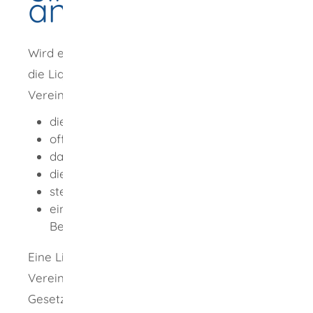
anmelden
Wird ein Verein aufgelöst, so folgt regelmäßig
die Liquidation. In der Liquidation wird der
Verein abgewickelt. Falls erforderlich, werden
die laufenden Geschäfte beendet,
offene Forderungen eingetrieben,
das Vereinsvermögen verwertet,
die Schulden des Vereins ausgeglichen,
steuerliche Verpflichtungen erfüllt und
ein etwaiger Überschuss an die
Berechtigten ausgezahlt.
Eine Liquidation findet nicht statt, wenn das
Vereinsvermögen aufgrund Satzung oder
Gesetz an den Staat fällt. Ist über das