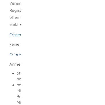
Vereinsvorstand muss sie beim
Registergericht anmelden. Dies kann er in
öffentlich beglaubigter Form schriftlich oder
elektronisch tun.
Fristen
keine
Erforderliche Unterlagen
Anmeldung der Liquidatoren:
öffentlich beglaubigte Erklärung der
anmeldenden Vorstandsmitglieder
bei Bestellung durch die
Mitgliederversammlung: Abschrift des
Bestellungsbeschlusses der
Mitgliederversammlung