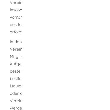
Vereinsvermögen des Vereins das
Insolvenzverfahren eröffnet, so ist dieses
vorrangig. Sofern der Verein nach Abschluss
des Insolvenzverfahrens noch Vermögen hat,
erfolgt ebenfalls eine Liquidation.
In den meisten Fällen kümmert sich der
Vereinsvorstand um die Liquidation. Die
Mitgliederversammlung kann für diese
Aufgabe stattdessen besondere Liquidatoren
bestellen. Enthält die Satzung Ihres Vereins
bestimmte Regelungen für die Bestellung von
Liquidatoren, etwa über deren Qualifikation
oder das Erfordernis der
Vereinszugehörigkeit, so müssen sie beachtet
werden. Die Liquidatoren müssen in das