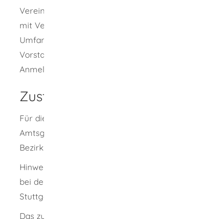
Vereinsregister eingetragen werden. Sie sind
mit Vertretungsmacht ausgestattet. Den
Umfang der Vertretungsmacht muss der
Vorstand dem Amtsgericht bei der
Anmeldung mitteilen.
Zuständige Stelle
Für die Führung des Vereinsregisters: das
Amtsgericht (Registergericht), in dessen
Bezirk der Verein seinen Sitz hat
Hinweis: Die Führung des Vereinsregisters ist
bei den Amtsgerichten Freiburg, Mannheim,
Stuttgart und Ulm konzentriert.
Das zuständige Registergericht finden Sie