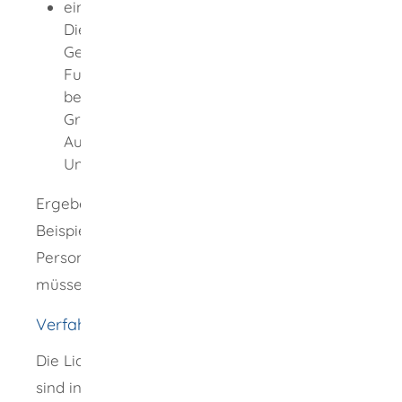
ein Ratschreiber oder eine Ratschreiberin.
Dies ist eine bestimmte Person der
Gemeindeverwaltung, die für diese
Funktion besonders bestellt wurde oder
bei einer Gemeinde, die eine
Grundbucheinsichtsstelle hat, deren
Aufgaben erledigt. Sie darf die
Unterschriften öffentlich beglaubigen.
Ergeben sich später Änderungen
(zum
Beispiel bei den zu Liquidatoren bestellten
Personen oder deren Vertretungsmacht)
,
müssen die Liquidatoren diese anmelden.
Verfahrensablauf
Die Liquidatoren und ihre Vertretungsmacht
sind in das Vereinsregister einzutragen. Der