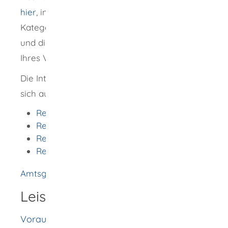
hier
, indem Sie unter „Angelegenheit“ die
Kategorie „Vereinsregistersachen“ auswählen
und die Örtlichkeit oder Postleitzahl des Sitzes
Ihres Vereins eingeben.
Die Internetseiten der Registergerichte lassen
sich auch über folgende Links abrufen:
Registergericht Ulm
Registergericht Stuttgart
Registergericht Mannheim
Registergericht Freiburg
Amtsgericht Stuttgart
Leistungsdetails
Voraussetzungen