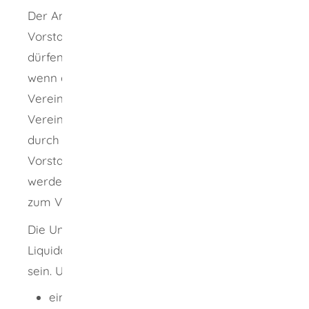
Der Antrag wird von Mitgliedern des
Vorstands gestellt, die den Verein vertreten
dürfen. Es reicht ein Vorstandsmitglied aus,
wenn dieses Mitglied nach der
Vereinssatzung alleine zur Vertretung des
Vereins berechtigt ist. Kann der Verein nur
durch mehrere oder gar alle
Vorstandsmitglieder gemeinsam vertreten
werden, so gilt dies auch für die Anmeldung
zum Vereinsregister.
Die Unterschriften der Personen, die die
Liquidatoren anmelden, müssen beglaubigt
sein. Unterschriften beglaubigen darf
ein Notar oder eine Notarin oder