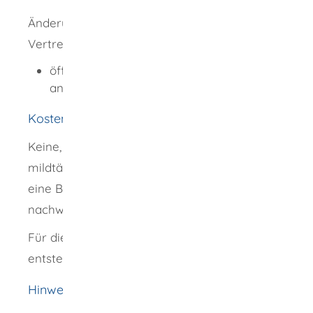
Änderungen der Liquidatoren oder ihrer
Vertretungsmacht:
öffentlich beglaubigte Erklärung der
anmeldenden Liquidatoren
Kosten
Keine, wenn der Verein gemeinnützigen oder
mildtätigen Zwecken dient und Sie dies durch
eine Bescheinigung des Finanzamts
nachweisen können.
Für die Beglaubigung können Ihnen Kosten
entstehen.
Hinweise