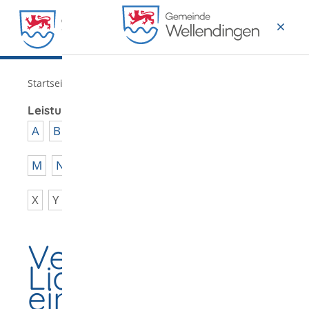
MENÜ
/
Startseite
Verwaltung
Leistungen von A - Z
A
B
C
D
E
F
G
H
I
J
K
L
M
N
O
P
Q
R
S
T
U
V
W
X
Y
Z
Vereinsregister -
Liquidatoren
eines Vereins