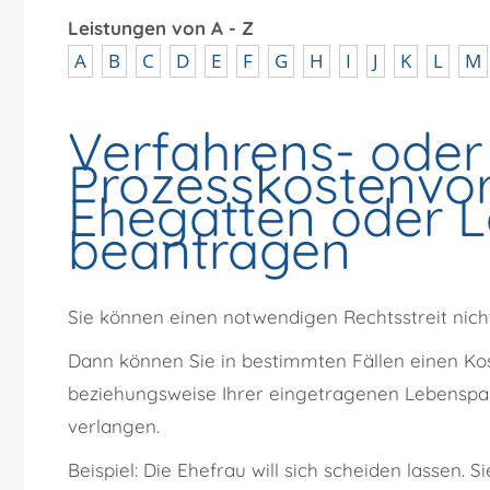
Leistungen von A - Z
A
B
C
D
E
F
G
H
I
J
K
L
M
Verfahrens- oder
Prozesskostenvo
Ehegatten oder 
beantragen
Sie können einen notwendigen Rechtsstreit nicht
Dann können Sie in bestimmten Fällen einen K
beziehungsweise Ihrer eingetragenen Lebenspa
verlangen.
Beispiel:
Die
Ehef
rau will sich scheiden lassen. 