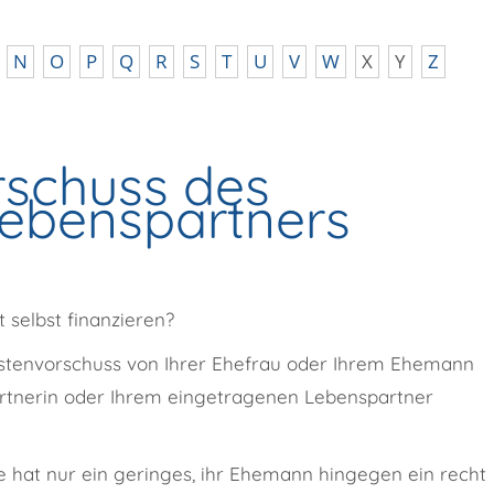
N
O
P
Q
R
S
T
U
V
W
X
Y
Z
rschuss des
Lebenspartners
 selbst finanzieren?
ostenvorschuss von Ihrer Ehefrau oder Ihrem Ehemann
rtnerin oder Ihrem eingetragenen Lebenspartner
Sie hat nur ein geringes, ihr Ehemann hingegen ein recht