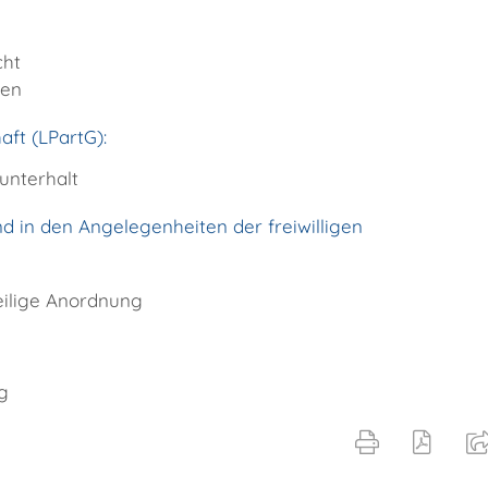
cht
den
ft (LPartG):
unterhalt
d in den Angelegenheiten der freiwilligen
eilige Anordnung
g