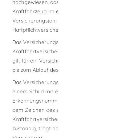
nachgewiesen, dass für das jeweilige
Kraftfahrzeug im entsprechenden
Versicherungsjahr eine Kraftfahrzeug-
Haftpflichtversicherung besteht.
Das Versicherungskennzeichen wird von den
Kraftfahrtversicherern direkt ausgegeben. Es
gilt für ein Versicherungsjahr vom 01. März
bis zum Ablauf des Februars des Folgejahrs.
Das Versicherungskennzeichen besteht aus
einem Schild mit einer eindeutigen
Erkennungsnummer, dem Verkehrsjahr und
dem Zeichen des zuständigen Verbandes der
Kraftfahrtversicherer. Ist kein Verband
zuständig, trägt das Schild das Zeichen des
Versicherers.