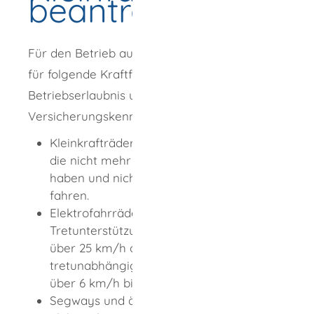
beantragen
Für den Betrieb auf öffentlichen Straßen sind
für folgende Kraftfahrzeuge lediglich eine
Betriebserlaubnis und ein
Versicherungskennzeichen erforderlich:
Kleinkrafträder, wie Mofas und Mopeds,
die nicht mehr als 50 cm3 Hubraum
haben und nicht schneller als 45 km/h
fahren.
Elektrofahrräder mit einer
Tretunterstützung bei Geschwindigkeiten
über 25 km/h oder einer
tretunabhängigen Motorunterstützung
über 6 km/h bis maximal 45 km/h.
Segways und ähnliche Mobilitätshilfen mit