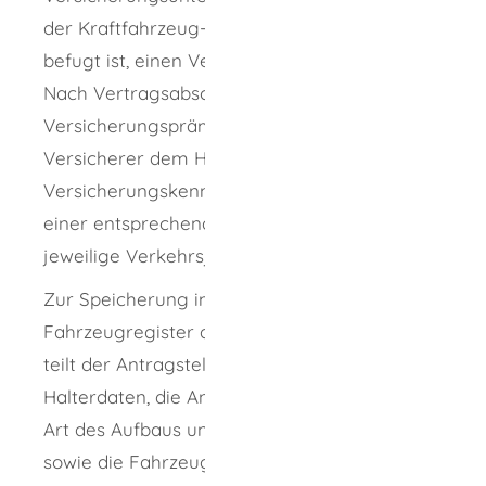
der Kraftfahrzeug-Haftpflichtversicherung
befugt ist, einen Versicherungsvertrag ab.
Nach Vertragsabschluss und Zahlung der
Versicherungsprämie überlässt der
Versicherer dem Halter das
Versicherungskennzeichen zusammen mit
einer entsprechenden Bescheinigung für das
jeweilige Verkehrsjahr.
Zur Speicherung im Zentralen
Fahrzeugregister des Kraftfahrt-Bundesamts
teilt der Antragsteller dem Versicherer seine
Halterdaten, die Angaben zu Fahrzeugklasse,
Art des Aufbaus und Marke des Fahrzeugs
sowie die Fahrzeug-Identifizierungsnummer