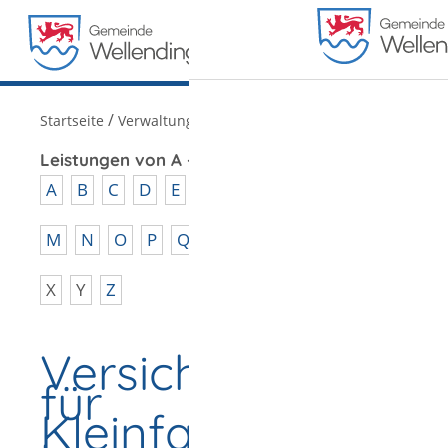
MENÜ
/
Startseite
Verwaltung
Leistungen von A - Z
A
B
C
D
E
F
G
H
I
J
K
L
M
N
O
P
Q
R
S
T
U
V
W
X
Y
Z
Versicherungsken
für
Kleinfahrzeuge