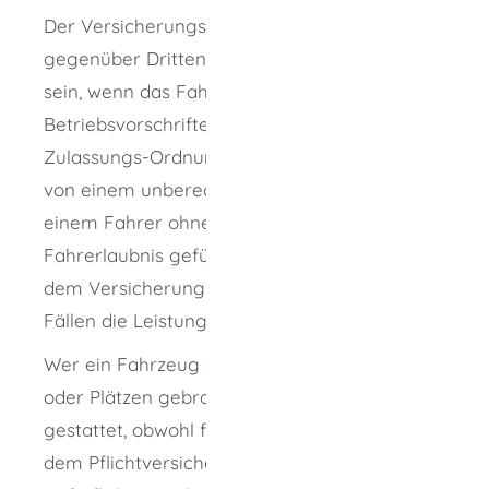
Der Versicherungsnehmer kann auch dann
gegenüber Dritten zur Leistung verpflichtet
sein, wenn das Fahrzeug den Bau- und
Betriebsvorschriften der Straßenverkehrs-
Zulassungs-Ordnung nicht entsprach oder
von einem unberechtigten Fahrer oder von
einem Fahrer ohne die vorgeschriebene
Fahrerlaubnis geführt wurde. Gegenüber
dem Versicherungsnehmer entfällt in diesen
Fällen die Leistungspflicht des Versicherers.
Wer ein Fahrzeug auf öffentlichen Wegen
oder Plätzen gebraucht oder den Gebrauch
gestattet, obwohl für das Fahrzeug der nach
dem Pflichtversicherungsgesetz erforderliche