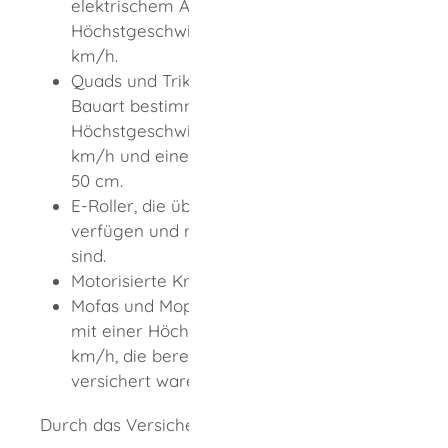
elektrischem Antrieb und einer
Höchstgeschwindigkeit von bis zu 20
km/h.
Quads und Trikes mit einer durch die
Bauart bestimmten
Höchstgeschwindigkeit von maximal 45
km/h und einem Hubraum von maximal
50 cm.
E-Roller, die über eine Betriebserlaubnis
verfügen und maximal 45 km/h schnell
sind.
Motorisierte Krankenfahrstühle
Mofas und Mopeds aus DDR-Produktion
mit einer Höchstgeschwindigkeit bis 60
km/h, die bereits vor dem 01.03.1992
versichert waren.
Durch das Versicherungskennzeichen wird