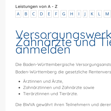
Leistungen von A - Z
A
B
C
D
E
F
G
H
I
J
K
L
M
Versorgungswerk 
Zahnärzte und Ti
anmelden
Die Baden-Württembergische Versorgungsanstalt 
Baden-Württemberg die gesetzliche Rentenversi
Ärztinnen und Ärzte,
Zahnärztinnen und Zahnärzte sowie
Tierärztinnen und Tierärzte.
Die BWVA gewährt ihren Teilnehmern und deren 