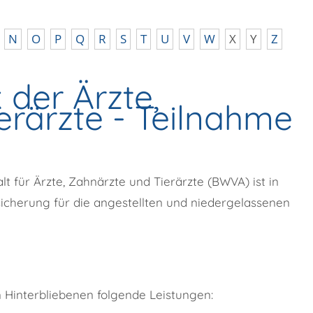
N
O
P
Q
R
S
T
U
V
W
X
Y
Z
der Ärzte,
erärzte - Teilnahme
für Ärzte, Zahnärzte und Tierärzte (BWVA) ist in
cherung für die angestellten und niedergelassenen
Hinterbliebenen folgende Leistungen: