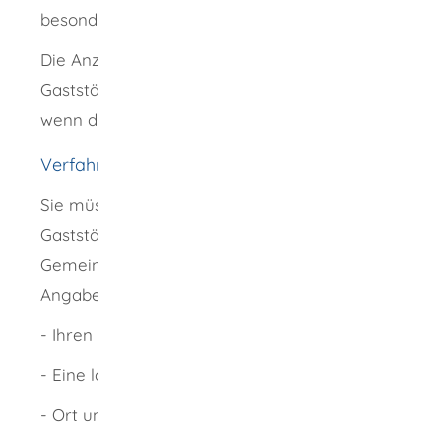
besonderer Anlass.
Die Anzeigepflicht für vorübergehende
Gaststättengewerbe gilt für Vereine nur dann,
wenn diese alkoholische Getränke anbieten.
Verfahrensablauf
Sie müssen Ihr geplantes vorübergehendes
Gaststättengewerbe bei der zuständigen
Gemeinde anzeigen und dabei folgende
Angaben machen:
- Ihren Namen
- Eine ladungsfähige Anschrift
- Ort und Zeit des besonderen Anlasses