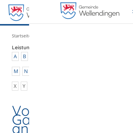
MENÜ
/
Startseite
Verwaltung
Leistungen von A - Z
A
B
C
D
E
F
G
H
I
J
K
L
M
N
O
P
Q
R
S
T
U
V
W
X
Y
Z
Vorübergehendes
Gaststättengewer
anzeigen