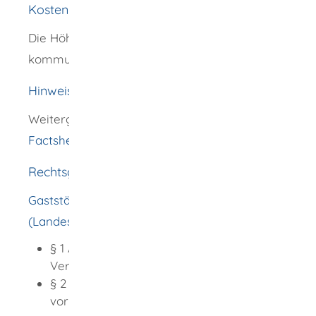
Kosten
Die Höhe der Gebühren richtet sich nach der
kommunalen Gebührensatzung.
Hinweise
Weitergehende Informationen finden Sie im
Factsheet
des Wirtschaftsministeriums.
Rechtsgrundlage
Gaststättengesetz für Baden-Württemberg
(Landesgaststättengesetz -LGastG):
§ 1 Absatz 3 Anwendungsbereich für
Vereine
§ 2 Absatz 2 Anzeige eines
vorübergehenden Gaststättengewerbes