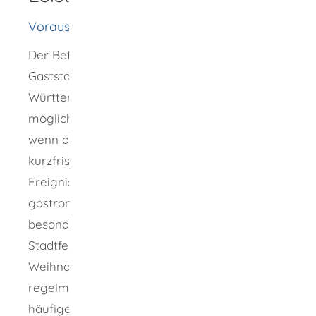
Voraussetzungen
Der Betrieb eines vorübergehenden
Gaststättengewerbes ist in Baden-
Württemberg nur aus besonderem Anlass
möglich. Ein besonderer Anlass liegt vor,
wenn die gastronomische Tätigkeit an ein
kurzfristiges, nicht häufig auftretendes
Ereignis anknüpft, das außerhalb der
gastronomischen Tätigkeit selbst liegt. Ein
besonderer Anlass kann beispielsweise ein
Stadtfest sein oder auch ein
Weihnachtsmarkt. Ein Wochenmarkt, der
regelmäßig stattfindet und damit ein
häufiges Ereignis darstellt, ist dagegen kein