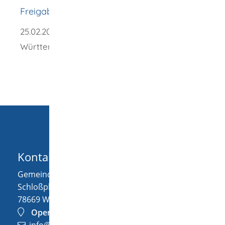
Freigabevermerk
25.02.2026 Wirtschaftsministerium Baden-
Württemberg
Kontakt
Gemeinde Wellendingen
Schloßplatz 1
78669
Wellendingen
OpenStreetMap
info@wellendingen.de