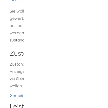
Sie wollen vorübergehend oder als
gewerbetreibende Person im Reisegewerbe
aus besonderem Anlass gastronomisch tätig
werden? Dann müssen Sie dies bei der
zuständigen Behörde anzeigen.
Zuständige Stelle
Zuständig für die Entgegennahme Ihrer
Anzeige ist die Gemeinde, in deren
Gebiet Sie
vorübergehend gastgewerblich tätig werden
wollen.
Gemeinde Wellendingen
Leistungsdetails