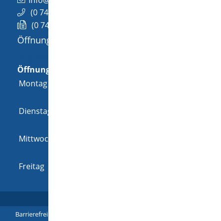
(0
74
26) 94
02-0
(0
74
26) 94
02-25
Öffnungszeiten
Allgemeine Öffnungszeit
Öffnungszeiten
Montag
08:00 Uhr
-
12:00 Uhr
und
14:00 Uhr
-
18:00 Uhr
Dienstag
08:00 Uhr
-
12:00 Uhr
und
14:00 Uhr
-
16:00 Uhr
Mittwoch
08:00 Uhr
-
12:00 Uhr
und
14:00 Uhr
-
16:00 Uhr
Freitag
08:00 Uhr
-
12:00 Uhr
Barrierefreiheit
|
Leichte Sprache
|
Gebärdensprache
|