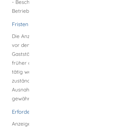
- Beschreibung gastronomisches Angebot,
Betriebszeit und Standort
Fristen
Die Anzeige hat grundsätzlich zwei Wochen
vor dem vorübergehenden
Gaststättenbetrieb zu erfolgen. Wenn Sie
früher als zwei Wochen nach der Anzeige
tätig werden wollen, gehen Sie bitte auf die
zuständige Gemeinde zu. Diese kann
Ausnahmen von der Zwei-Wochen-Frist
gewähren.
Erforderliche Unterlagen
Anzeige mit den oben genannten Angaben.