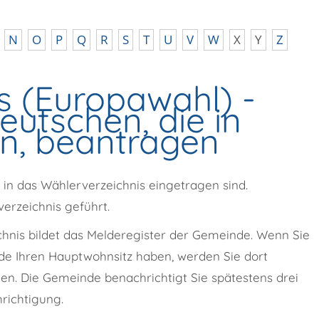
N
O
P
Q
R
S
T
U
V
W
X
Y
Z
s (Europawahl) -
utschen, die in
n, beantragen
 in das Wählerverzeichnis eingetragen sind.
erzeichnis geführt.
chnis bildet das Melderegister der Gemeinde. Wenn Sie
de Ihren Hauptwohnsitz haben, werden Sie dort
gen.
Die Gemeinde benachrichtigt Sie spätestens drei
richtigung.