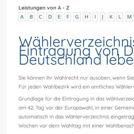
Leistungen von A - Z
A
B
C
D
E
F
G
H
I
J
K
L
M
Wählerverzeichni
Eintragung von De
Deutschland lebe
Sie können Ihr Wahlrecht nur ausüben, wenn Sie
Für jeden Wahlbezirk wird ein amtliches Wählerv
Grundlage für die Eintragung in das Wählverzei
am 42. Tag vor der Europawahl, in einer Gemein
automatisch in das Wählerverzeichnis eingetra
Wochen vor dem Wahltag mit einer Wahlbenach