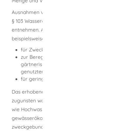
Menge und Verwendungszweck des Wassers.
Ausnahmen von der Entgeltpflicht können Sie
§ 103 Wassergesetz für Baden-Württemberg
entnehmen. Ausnahmen können
beispielsweise sein die Benutzung von Wasser
für Zwecke der Fischerei
zur Beregnung landwirtschaftlich,
gärtnerisch und forstwirtschaftlich
genutzter Flächen
für geringfügige Benutzungen
Das erhobene Entgelt wird seit 1. Januar 2015
zugunsten wasserwirtschaftlicher Belange
wie Hochwasserschutzmaßnahmen und
gewässerökologischer Belange
zweckgebunden verwendet.