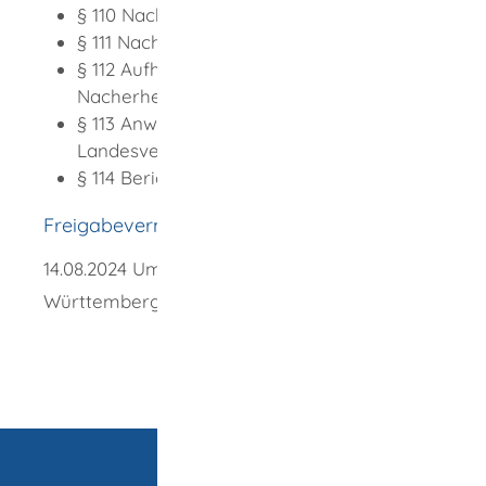
§ 110 Nachweise für Ermäßigungen
§ 111 Nachweise für Härtefälle
§ 112 Aufhebung, Änderung,
Nacherhebung
§ 113 Anwendung Abgabenordnung;
Landesverwaltungsverfahrensgesetz
§ 114 Berichtspflicht
Freigabevermerk
14.08.2024 Umweltministerium Baden-
Württemberg