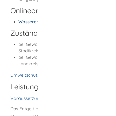
Onlineantrag und Formulare
Wasserentnahme erklären
Zuständige Stelle
bei Gewässerbenutzungen in einem
Stadtkreis: die Stadtverwaltung
bei Gewässerbenutzungen in einem
Landkreis: das Landratsamt
Umweltschutzamt [Landratsamt Rottweil]
Leistungsdetails
Voraussetzungen
Das Entgelt bemisst sich nach Herkunft,