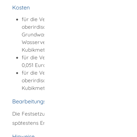
Kosten
für die Verwendung von Wasser aus
oberirdischen Gewässern oder von
Grundwasser für die öffentliche
Wasserversorgung: 0,10 Euro je
Kubikmeter
für die Verwendung von Grundwasser:
0,051 Euro je Kubikmeter
für die Verwendung von Wasser aus
oberirdischen Gewässern: 0,015 Euro je
Kubikmeter
Bearbeitungsdauer
Die Festsetzung erfolgt in der Regel bis
spätestens Ende Mai.
Hinweise