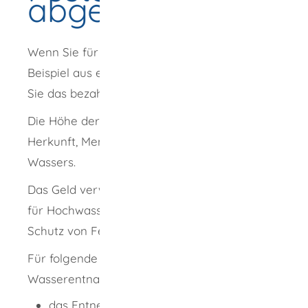
abgeben
Wenn Sie für bestimmte Zwecke Wasser
, zum
Beispiel aus einem See,
entnehmen, müssen
Sie das bezahlen.
Die Höhe der Kosten richtet sich nach
Herkunft, Menge und Verwendungszweck des
Wassers.
Das Geld verwendet der Staat zum Beispiel
für Hochwasserschutzmaßnahmen und den
Schutz von Feuchtbiotopen.
Für folgende Benutzungen müssen Sie ein
Wasserentnahmeentgelt bezahlen:
das Entnehmen und Ableiten von Wasser