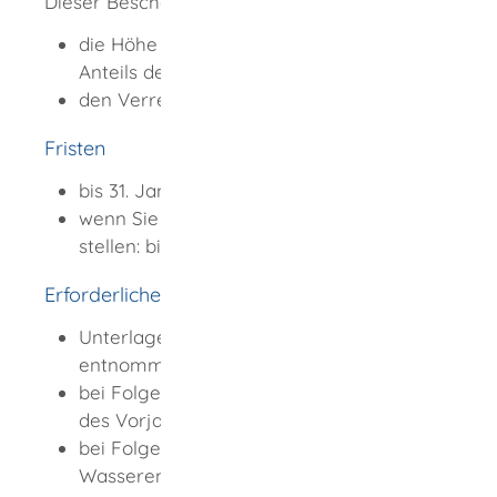
Dieser Bescheid enthält
die Höhe des berücksichtigungsfähigen
Anteils der Aufwendungen und
den Verrechnungszeitraum.
Fristen
bis 31. Januar des Folgejahres
wenn Sie einen Ermäßigungsantrag
stellen: bis 31. März des Folgejahres
Erforderliche Unterlagen
Unterlagen zur Ermittlung der
entnommenen Wassermenge
bei Folgeantrag: Festsetzungsbescheid
des Vorjahres als Kopie
bei Folgeantrag:
Wasserentnahmeentgelt-Nummer