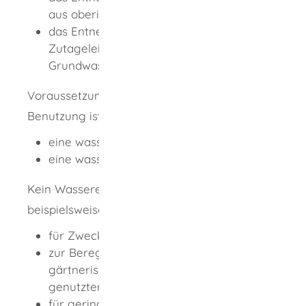
aus oberirdischen Gewässern
das Entnehmen, Zutagefördern,
Zutageleiten und Ableiten von
Grundwasser
Voraussetzung für die entgeltpflichtige
Benutzung ist
eine wasserrechtliche Bewilligung oder
eine wasserrechtliche Erlaubnis.
Kein Wasserentgelt müssen Sie
beispielsweise bezahlen
für Zwecke der Fischerei,
zur Beregnung landwirtschaftlich,
gärtnerisch und forstwirtschaftlich
genutzter Flächen
für geringfügige Benutzungen.