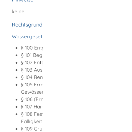
keine
Rechtsgrundlage
Wassergesetz für Baden-Württemberg (WG)
§ 100 Entgelt für Wasserentnahmen
§ 101 Begriffsbestimmungen
§ 102 Entgeltpflichtige Benutzungen
§ 103 Ausnahmen von der Entgeltpflicht
§ 104 Bemessungsgrundlage, Entgeltsatz
§ 105 Ermäßigung bei oberirdischen
Gewässern
§ 106 (Ermäßigung bei Grundwasser
§ 107 Härtefälle
§ 108 Festsetzung, Vorauszahlung,
Fälligkeit
§ 109 Grundlagenbescheid