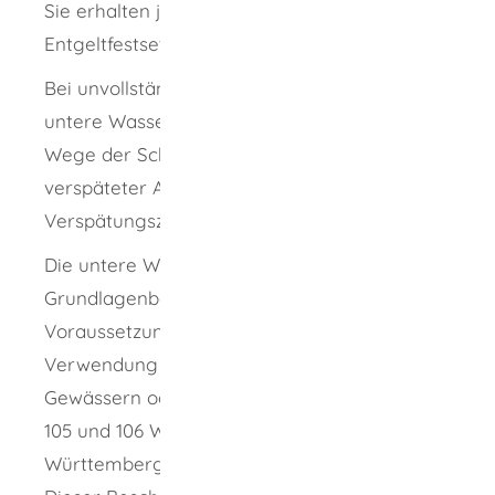
Sie erhalten jährlich einen Bescheid über die
Entgeltfestsetzung (Festsetzungsbescheid).
Bei unvollständiger Antragslage kann die
untere Wasserbehörde das Entgelt auch im
Wege der Schätzung feststellen. Bei
verspäteter Abgabe kann sie einen
Verspätungszuschlag erheben.
Die untere Wasserbehörde stellt in einem
Grundlagenbescheid fest, ob die
Voraussetzungen für eine Ermäßigung für die
Verwendung von Wasser aus oberirdischen
Gewässern oder dem Grundwasser nach §§
105 und 106 Wassergesetz für Baden-
Württemberg vorliegen.