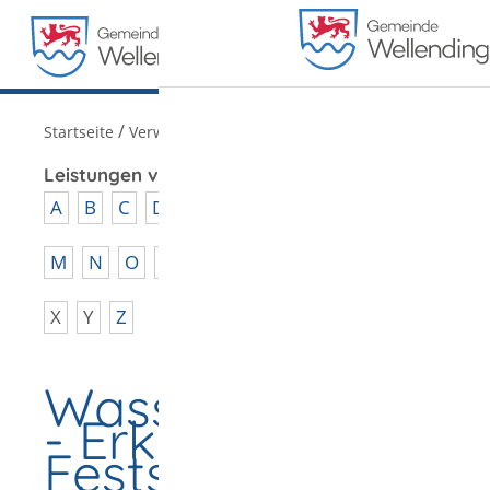
MENÜ
/
Startseite
Verwaltung
Leistungen von A - Z
A
B
C
D
E
F
G
H
I
J
K
L
M
N
O
P
Q
R
S
T
U
V
W
X
Y
Z
Wasserentnahmee
- Erklärung zur
Festsetzung