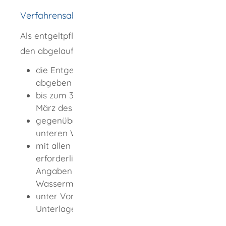
Verfahrensablauf
Als entgeltpflichtige Person müssen Sie für
den abgelaufenen Veranlagungszeitraum
die Entgelterklärung unaufgefordert
abgeben
bis zum 31. Januar beziehungsweise 31.
März des folgenden Jahres
gegenüber der für Sie zuständigen
unteren Wasserbehörde
mit allen zur Festsetzung des Entgelts
erforderlichen Angaben, vor allem mit
Angaben zur entnommenen
Wassermenge
unter Vorlage der erforderlichen
Unterlagen.