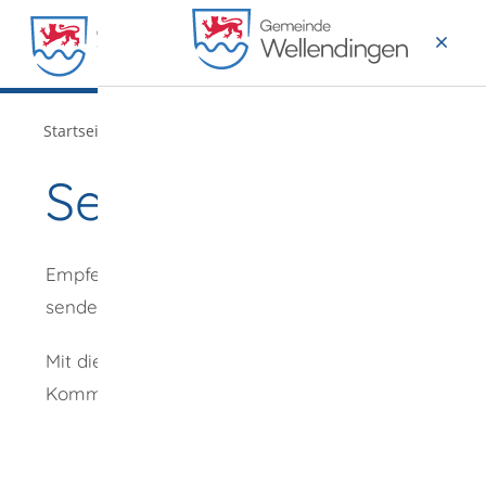
MENÜ
/
Startseite
Verwaltung
Seite empfehlen
Empfehlung
senden an
*
Mit diesem
Kommentar