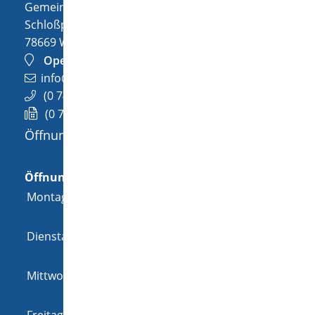
Gemeinde Wellendingen
Schloßplatz 1
78669
Wellendingen
OpenStreetMap
info@wellendingen.de
(0
74
26) 94
02-0
(0
74
26) 94
02-25
Öffnungszeiten
Allgemeine Öffnungszeit
Öffnungszeiten
Montag
08:00 Uhr
-
12:00 Uhr
und
14:00 Uhr
-
18:00 Uhr
Dienstag
08:00 Uhr
-
12:00 Uhr
und
14:00 Uhr
-
16:00 Uhr
Mittwoch
08:00 Uhr
-
12:00 Uhr
und
14:00 Uhr
-
16:00 Uhr
Freitag
08:00 Uhr
-
12:00 Uhr