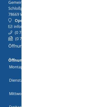
Gemeinde Wellendingen
Schloßplatz 1
78669
Wellendingen
OpenStreetMap
info@wellendingen.de
(0
74
26) 94
02-0
(0
74
26) 94
02-25
Öffnungszeiten
Allgemeine Öffnungszeit
Öffnungszeiten
Montag
08:00 Uhr
-
12:00 Uhr
und
14:00 Uhr
-
18:00 Uhr
Dienstag
08:00 Uhr
-
12:00 Uhr
und
14:00 Uhr
-
16:00 Uhr
Mittwoch
08:00 Uhr
-
12:00 Uhr
und
14:00 Uhr
-
16:00 Uhr
Freitag
08:00 Uhr
-
12:00 Uhr