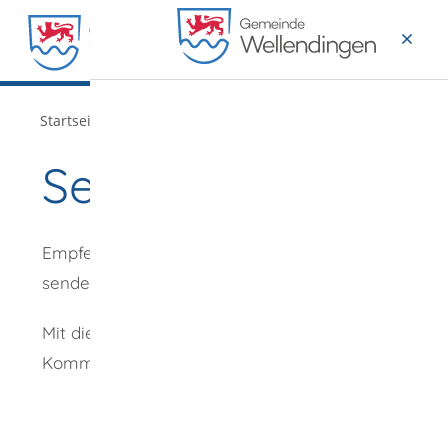
MENÜ
/
Startseite
Verwaltung
Seite empfehlen
Empfehlung
senden an
*
Mit diesem
Kommentar