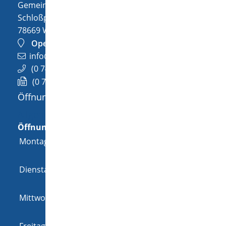
Gemeinde Wellendingen
Schloßplatz 1
78669
Wellendingen
OpenStreetMap
info@wellendingen.de
(0
74
26) 94
02-0
(0
74
26) 94
02-25
Öffnungszeiten
Allgemeine Öffnungszeit
Öffnungszeiten
Montag
08:00 Uhr
-
12:00 Uhr
und
14:00 Uhr
-
18:00 Uhr
Dienstag
08:00 Uhr
-
12:00 Uhr
und
14:00 Uhr
-
16:00 Uhr
Mittwoch
08:00 Uhr
-
12:00 Uhr
und
14:00 Uhr
-
16:00 Uhr
Freitag
08:00 Uhr
-
12:00 Uhr