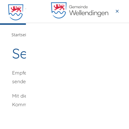
MENÜ
/
Startseite
Verwaltung
Seite empfehlen
Empfehlung
senden an
*
Mit diesem
Kommentar