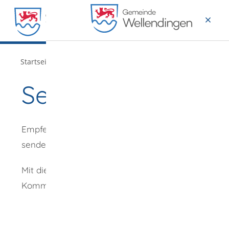
MENÜ
/
Startseite
Verwaltung
Seite empfehlen
Empfehlung
senden an
*
Mit diesem
Kommentar