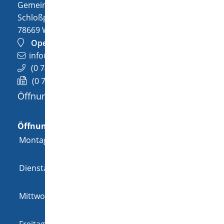
Gemeinde Wellendingen
Schloßplatz 1
78669
Wellendingen
OpenStreetMap
info@wellendingen.de
(0
74
26) 94
02-0
(0
74
26) 94
02-25
Öffnungszeiten
Allgemeine Öffnungszeit
Öffnungszeiten
Montag
08:00 Uhr
-
12:00 Uhr
und
14:00 Uhr
-
18:00 Uhr
Dienstag
08:00 Uhr
-
12:00 Uhr
und
14:00 Uhr
-
16:00 Uhr
Mittwoch
08:00 Uhr
-
12:00 Uhr
und
14:00 Uhr
-
16:00 Uhr
Freitag
08:00 Uhr
-
12:00 Uhr