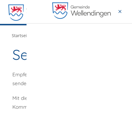
MENÜ
/
Startseite
Verwaltung
Seite empfehlen
Empfehlung
senden an
*
Mit diesem
Kommentar