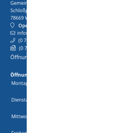
Gemeinde Wellendingen
Schloßplatz 1
78669
Wellendingen
OpenStreetMap
info@wellendingen.de
(0
74
26) 94
02-0
(0
74
26) 94
02-25
Öffnungszeiten
Allgemeine Öffnungszeit
Öffnungszeiten
Montag
08:00 Uhr
-
12:00 Uhr
und
14:00 Uhr
-
18:00 Uhr
Dienstag
08:00 Uhr
-
12:00 Uhr
und
14:00 Uhr
-
16:00 Uhr
Mittwoch
08:00 Uhr
-
12:00 Uhr
und
14:00 Uhr
-
16:00 Uhr
Freitag
08:00 Uhr
-
12:00 Uhr