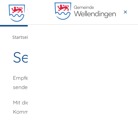
MENÜ
/
Startseite
Verwaltung
Seite empfehlen
Empfehlung
senden an
*
Mit diesem
Kommentar