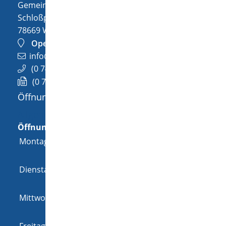
Gemeinde Wellendingen
Schloßplatz 1
78669
Wellendingen
OpenStreetMap
info@wellendingen.de
(0
74
26) 94
02-0
(0
74
26) 94
02-25
Öffnungszeiten
Allgemeine Öffnungszeit
Öffnungszeiten
Montag
08:00 Uhr
-
12:00 Uhr
und
14:00 Uhr
-
18:00 Uhr
Dienstag
08:00 Uhr
-
12:00 Uhr
und
14:00 Uhr
-
16:00 Uhr
Mittwoch
08:00 Uhr
-
12:00 Uhr
und
14:00 Uhr
-
16:00 Uhr
Freitag
08:00 Uhr
-
12:00 Uhr