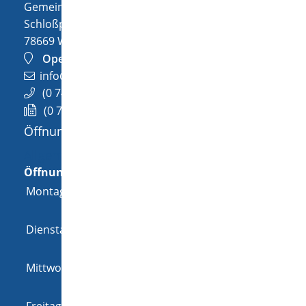
Gemeinde Wellendingen
Schloßplatz 1
78669
Wellendingen
OpenStreetMap
info@wellendingen.de
(0
74
26) 94
02-0
(0
74
26) 94
02-25
Öffnungszeiten
Allgemeine Öffnungszeit
Öffnungszeiten
Montag
08:00 Uhr
-
12:00 Uhr
und
14:00 Uhr
-
18:00 Uhr
Dienstag
08:00 Uhr
-
12:00 Uhr
und
14:00 Uhr
-
16:00 Uhr
Mittwoch
08:00 Uhr
-
12:00 Uhr
und
14:00 Uhr
-
16:00 Uhr
Freitag
08:00 Uhr
-
12:00 Uhr