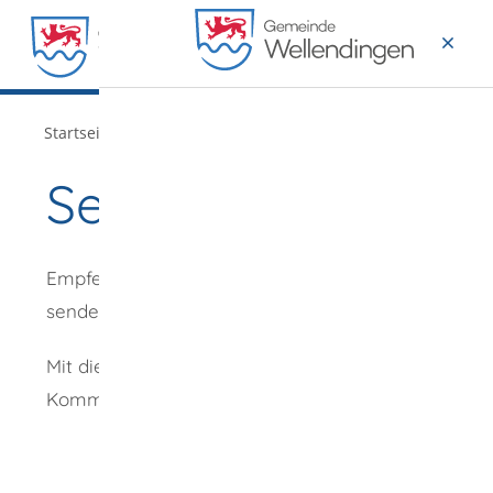
MENÜ
/
Startseite
Verwaltung
Seite empfehlen
Empfehlung
senden an
*
Mit diesem
Kommentar