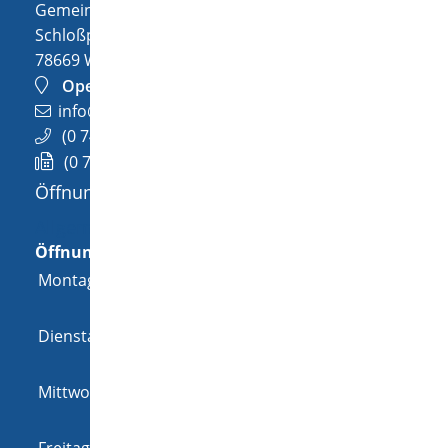
Gemeinde Wellendingen
Schloßplatz 1
78669
Wellendingen
OpenStreetMap
info@wellendingen.de
(0
74
26) 94
02-0
(0
74
26) 94
02-25
Öffnungszeiten
Allgemeine Öffnungszeit
Öffnungszeiten
Montag
08:00 Uhr
-
12:00 Uhr
und
14:00 Uhr
-
18:00 Uhr
Dienstag
08:00 Uhr
-
12:00 Uhr
und
14:00 Uhr
-
16:00 Uhr
Mittwoch
08:00 Uhr
-
12:00 Uhr
und
14:00 Uhr
-
16:00 Uhr
Freitag
08:00 Uhr
-
12:00 Uhr