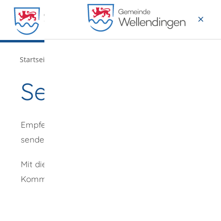
MENÜ
/
Startseite
Verwaltung
Seite empfehlen
Empfehlung
senden an
*
Mit diesem
Kommentar