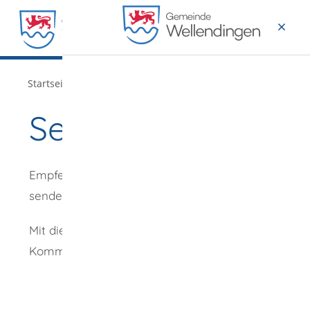
MENÜ
/
Startseite
Verwaltung
Seite empfehlen
Empfehlung
senden an
*
Mit diesem
Kommentar