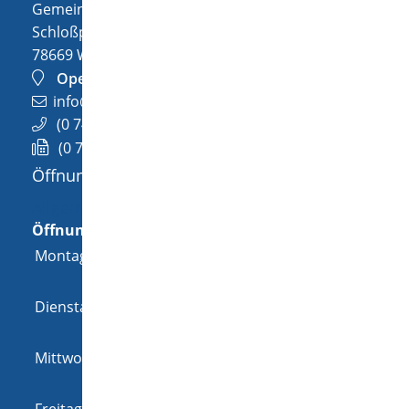
Gemeinde Wellendingen
Schloßplatz 1
78669
Wellendingen
OpenStreetMap
info@wellendingen.de
(0
74
26) 94
02-0
(0
74
26) 94
02-25
Öffnungszeiten
Allgemeine Öffnungszeit
Öffnungszeiten
Montag
08:00 Uhr
-
12:00 Uhr
und
14:00 Uhr
-
18:00 Uhr
Dienstag
08:00 Uhr
-
12:00 Uhr
und
14:00 Uhr
-
16:00 Uhr
Mittwoch
08:00 Uhr
-
12:00 Uhr
und
14:00 Uhr
-
16:00 Uhr
Freitag
08:00 Uhr
-
12:00 Uhr