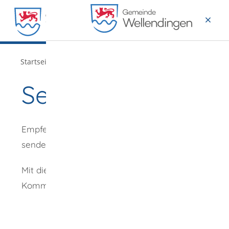
MENÜ
/
Startseite
Verwaltung
Seite empfehlen
Empfehlung
senden an
*
Mit diesem
Kommentar