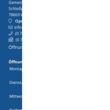
Gemeinde Wellendingen
Schloßplatz 1
78669
Wellendingen
OpenStreetMap
info@wellendingen.de
(0
74
26) 94
02-0
(0
74
26) 94
02-25
Öffnungszeiten
Allgemeine Öffnungszeit
Öffnungszeiten
Montag
08:00 Uhr
-
12:00 Uhr
und
14:00 Uhr
-
18:00 Uhr
Dienstag
08:00 Uhr
-
12:00 Uhr
und
14:00 Uhr
-
16:00 Uhr
Mittwoch
08:00 Uhr
-
12:00 Uhr
und
14:00 Uhr
-
16:00 Uhr
Freitag
08:00 Uhr
-
12:00 Uhr