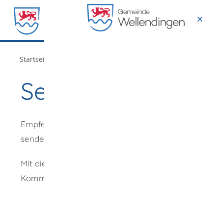
MENÜ
/
Startseite
Verwaltung
Seite empfehlen
Empfehlung
senden an
*
Mit diesem
Kommentar