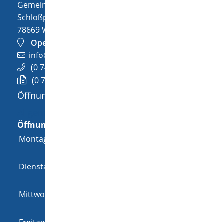
Gemeinde Wellendingen
Schloßplatz 1
78669
Wellendingen
OpenStreetMap
info@wellendingen.de
(0
74
26) 94
02-0
(0
74
26) 94
02-25
Öffnungszeiten
Allgemeine Öffnungszeit
Öffnungszeiten
Montag
08:00 Uhr
-
12:00 Uhr
und
14:00 Uhr
-
18:00 Uhr
Dienstag
08:00 Uhr
-
12:00 Uhr
und
14:00 Uhr
-
16:00 Uhr
Mittwoch
08:00 Uhr
-
12:00 Uhr
und
14:00 Uhr
-
16:00 Uhr
Freitag
08:00 Uhr
-
12:00 Uhr